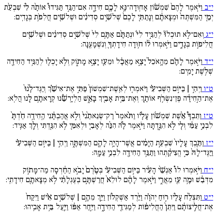
י״ב
וַיֹּ֚אמֶר לָהֶם֙ שִׁמְשׁ֔וֹן אָחֽוּדָה־נָּ֥א לָכֶ֖ם חִידָ֑ה אִם־הַגֵּ֣ד תַּגִּידוּ֩ אוֹתָ֨הּ לִ֜י שִׁבְעַ֨ת
יְמֵ֚י הַמִּשְׁתֶּה֙ וּמְצָאתֶ֔ם וְנָתַתִּ֚י לָכֶם֙ שְׁלשִׁ֣ים סְדִינִ֔ים וּשְׁלשִׁ֖ים חֲלִפֹ֥ת בְּגָדִֽים:
י״ג
וְאִם־לֹ֣א תוּכְלוּ֘ לְהַגִּ֣יד לִי֒ וּנְתַתֶּ֨ם אַתֶּ֥ם לִי֙ שְׁלשִׁ֣ים סְדִינִ֔ים וּשְׁלשִׁ֖ים
חֲלִיפ֣וֹת בְּגָדִ֑ים וַיֹּ֣אמְרוּ ל֔וֹ ח֥וּדָה חִידָתְךָ֖ וְנִשְׁמָעֶֽנָּה:
י״ד
וַיֹּ֣אמֶר לָהֶ֗ם מֵהָֽאֹכֵל֙ יָצָ֣א מַאֲכָ֔ל וּמֵעַ֖ז יָצָ֣א מָת֑וֹק וְלֹ֥א יָכְל֛וּ לְהַגִּ֥יד הַחִידָ֖ה
שְׁל֥שֶׁת יָמִֽים:
ט״ו
וַיְהִ֣י | בַּיּ֣וֹם הַשְּׁבִיעִ֗י וַיֹּאמְר֚וּ לְאֵֽשֶׁת־שִׁמְשׁוֹן֙ פַּתִּ֣י אֶת־אִישֵׁ֗ךְ וְיַגֶּד־לָ֙נוּ֙
אֶת־הַ֣חִידָ֔ה פֶּן־נִשְׂרֹ֥ף אוֹתָ֛ךְ וְאֶת־בֵּ֥ית אָבִ֖יךְ בָּאֵ֑שׁ הַלְיָרְשֵׁ֕נוּ קְרָאתֶ֥ם לָ֖נוּ הֲלֹֽא:
ט״ז
וַתֵּבְךְּ֩ אֵ֨שֶׁת שִׁמְשׁ֜וֹן עָלָ֗יו וַתֹּ֙אמֶר֙ רַק־שְׂנֵאתַ֙נִי֙ וְלֹ֣א אֲהַבְתָּ֔נִי הַֽחִידָ֥ה חַ֙דְתָּ֙
לִבְנֵ֣י עַמִּ֔י וְלִ֖י לֹ֣א הִגַּ֑דְתָּה וַיֹּ֣אמֶר לָ֗הּ הִנֵּ֨ה לְאָבִ֧י וּלְאִמִּ֛י לֹ֥א הִגַּ֖דְתִּי וְלָ֥ךְ אַגִּֽיד:
י״ז
וַתֵּ֚בְךְּ עָלָיו֙ שִׁבְעַ֣ת הַיָּמִ֔ים אֲשֶׁר־הָיָ֥ה לָהֶ֖ם הַמִּשְׁתֶּ֑ה וַיְהִ֣י | בַּיּ֣וֹם הַשְּׁבִיעִ֗י
וַיַּגֶּד־לָהּ֙ כִּ֣י הֱצִיקַ֔תְהוּ וַתַּגֵּ֥ד הַחִידָ֖ה לִבְנֵ֥י עַמָּֽהּ:
י״ח
וַיֹּ֣אמְרוּ לוֹ֩ אַנְשֵׁ֨י הָעִ֜יר בַּיּ֣וֹם הַשְּׁבִיעִ֗י בְּטֶ֙רֶם֙ יָבֹ֣א הַחַ֔רְסָה מַה־מָּת֣וֹק
מִדְּבַ֔שׁ וּמֶ֥ה עַ֖ז מֵאֲרִ֑י וַיֹּ֣אמֶר לָהֶ֔ם לוּלֵא֙ חֲרַשְׁתֶּ֣ם בְּעֶגְלָתִ֔י לֹ֥א מְצָאתֶ֖ם חִידָתִֽי:
י״ט
וַתִּצְלַ֨ח עָלָ֜יו ר֣וּחַ יְהֹוָ֗ה וַיֵּ֨רֶד אַשְׁקְל֜וֹן וַיַּ֥ךְ מֵהֶ֣ם | שְׁלשִׁ֣ים אִ֗ישׁ וַיִּקַּח֙
אֶת־חֲלִ֣יצוֹתָ֔ם וַיִּתֵּן֙ הַחֲלִיפ֔וֹת לְמַגִּידֵ֖י הַחִידָ֑ה וַיִּ֣חַר אַפּ֔וֹ וַיַּ֖עַל בֵּ֥ית אָבִֽיהוּ: