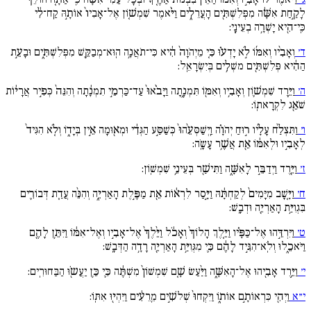
לָקַ֣חַת אִשָּׁ֔ה מִפְּלִשְׁתִּ֖ים הָעֲרֵלִ֑ים וַיֹּ֨אמֶר שִׁמְשׁ֚וֹן אֶל־אָבִיו֙ אוֹתָ֣הּ קַֽח־לִ֔י
כִּֽי־הִ֖יא יָשְׁרָ֥ה בְעֵינָֽי:
ד׳
וְאָבִ֨יו וְאִמּ֜וֹ לֹ֣א יָדְע֗וּ כִּ֚י מֵיְהֹוָה֙ הִ֔יא כִּי־תֹאֲנָ֥ה הֽוּא־מְבַקֵּ֖שׁ מִפְּלִשְׁתִּ֑ים וּבָעֵ֣ת
הַהִ֔יא פְּלִשְׁתִּ֖ים משְׁלִ֥ים בְּיִשְׂרָאֵֽל:
ה׳
וַיֵּ֧רֶד שִׁמְשׁ֛וֹן וְאָבִ֥יו וְאִמּ֖וֹ תִּמְנָ֑תָה וַיָּבֹ֙אוּ֙ עַד־כַּרְמֵ֣י תִמְנָ֔תָה וְהִנֵּה֙ כְּפִ֣יר אֲרָי֔וֹת
שֹׁאֵ֖ג לִקְרָאתֽוֹ:
ו׳
וַתִּצְלַ֨ח עָלָ֜יו ר֣וּחַ יְהֹוָ֗ה וַֽיְשַׁסְּעֵ֙הוּ֙ כְּשַׁסַּ֣ע הַגְּדִ֔י וּמְא֖וּמָה אֵ֣ין בְּיָד֑וֹ וְלֹ֚א הִגִּיד֙
לְאָבִ֣יו וּלְאִמּ֔וֹ אֵ֖ת אֲשֶׁ֥ר עָשָֹֽה:
ז׳
וַיֵּ֖רֶד וַיְדַבֵּ֣ר לָאִשָּׁ֑ה וַתִּישַׁ֖ר בְּעֵינֵ֥י שִׁמְשֽׁוֹן:
ח׳
וַיָּ֚שָׁב מִיָּמִים֙ לְקַחְתָּ֔הּ וַיָּ֣סַר לִרְא֔וֹת אֵ֖ת מַפֶּ֣לֶת הָאַרְיֵ֑ה וְהִנֵּ֨ה עֲדַ֧ת דְּבוֹרִ֛ים
בִּגְוִיַּ֥ת הָאַרְיֵ֖ה וּדְבָֽשׁ:
ט׳
וַיִּרְדֵּ֣הוּ אֶל־כַּפָּ֗יו וַיֵּ֚לֶךְ הָלוֹךְ֙ וְאָכֹ֔ל וַיֵּ֙לֶךְ֙ אֶל־אָבִ֣יו וְאֶל־אִמּ֔וֹ וַיִּתֵּ֥ן לָהֶ֖ם
וַיֹּאכֵ֑לוּ וְלֹֽא־הִגִּ֣יד לָהֶ֔ם כִּ֛י מִגְּוִיַּ֥ת הָאַרְיֵ֖ה רָדָ֥ה הַדְּבָֽשׁ:
י׳
וַיֵּ֥רֶד אָבִ֖יהוּ אֶל־הָאִשָּׁ֑ה וַיַּ֨עַשׂ שָׁ֚ם שִׁמְשׁוֹן֙ מִשְׁתֶּ֔ה כִּ֛י כֵּ֥ן יַעֲשֹ֖וּ הַבַּחוּרִֽים:
י״א
וַיְהִ֖י כִּרְאוֹתָ֣ם אוֹת֑וֹ וַיִּקְחוּ֙ שְׁלשִׁ֣ים מֵֽרֵעִ֔ים וַיִּהְי֖וּ אִתּֽוֹ: