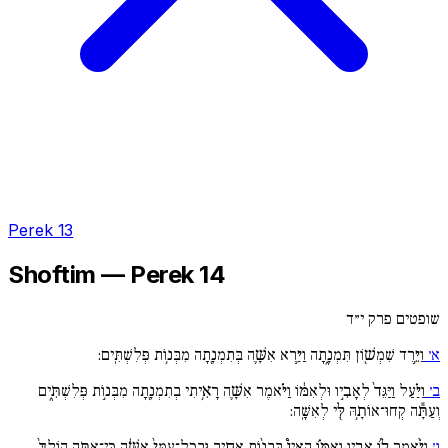
Perek 13
Shoftim — Perek 14
שופטים פרק י״ד
א׳
וַיֵּ֥רֶד שִׁמְשׁ֖וֹן תִּמְנָ֑תָה וַיַּ֥רְא אִשָּׁ֛ה בְּתִמְנָ֖תָה מִבְּנ֥וֹת פְּלִשְׁתִּֽים:
ב׳
וַיַּ֗עַל וַיַּגֵּד֙ לְאָבִ֣יו וּלְאִמּ֔וֹ וַיֹּ֗אמֶר אִשָּׁ֛ה רָאִ֥יתִי בְתִמְנָ֖תָה מִבְּנ֣וֹת פְּלִשְׁתִּ֑ים
וְעַתָּ֕ה קְחוּ־אוֹתָ֥הּ לִּ֖י לְאִשָּֽׁה:
ג׳
וַיֹּ֨אמֶר ל֜וֹ אָבִ֣יו וְאִמּ֗וֹ הַאֵין֩ בִּבְנ֨וֹת אַחֶ֚יךָ וּבְכָל־עַמִּי֙ אִשָּׁ֔ה כִּֽי־אַתָּ֚ה הוֹלֵךְ֙