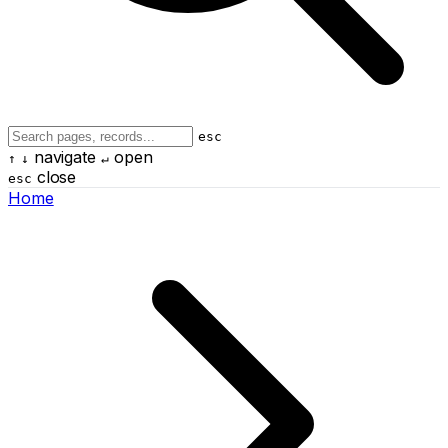
esc
navigate
open
↑
↓
↵
close
esc
Home