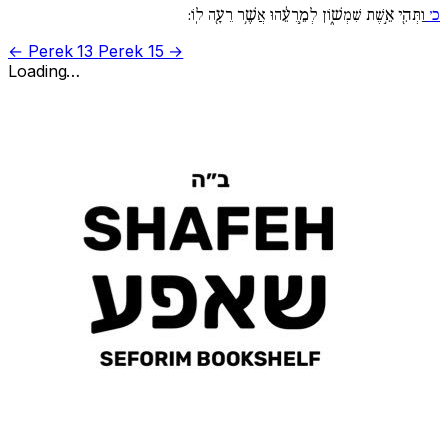
כ׳
וַתְּהִ֖י אֵ֣שֶׁת שִׁמְשׁ֑וֹן לְמֵ֣רֵעֵ֔הוּ אֲשֶׁ֥ר רֵעָ֖ה לֽוֹ:
← Perek 13
Perek 15 →
Loading…