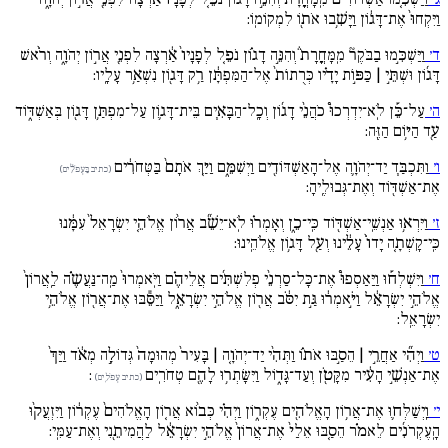
וַיִּקְחוּ֙ אֶת־דָּג֔וֹן וַיָּשִׁ֥בוּ אֹת֖וֹ לִמְקוֹמֽוֹ:
ד׳
וַיַּשְׁכִּ֣מוּ בַבֹּקֶר֘ מִֽמָּחֳרָת֒ וְהִנֵּ֣ה דָג֗וֹן נֹפֵ֚ל לְפָנָיו֙ אַ֔רְצָה לִפְנֵ֖י אֲר֣וֹן יְהֹוָ֑ה וְרֹ֨אשׁ
דָּג֜וֹן וּשְׁתֵּ֣י | כַּפּ֣וֹת יָדָ֗יו כְּרֻתוֹת֙ אֶל־הַמִּפְתָּ֔ן רַ֥ק דָּג֖וֹן נִשְׁאַ֥ר עָלָֽיו:
ה׳
עַל־כֵּ֡ן לֹֽא־יִדְרְכוּ֩ כֹהֲנֵ֨י דָג֜וֹן וְכָֽל־הַבָּאִ֧ים בֵּית־דָּג֛וֹן עַל־מִפְתַּ֥ן דָּג֖וֹן בְּאַשְׁדּ֑וֹד
עַ֖ד הַיּ֥וֹם הַזֶּֽה:
ו׳
וַתִּכְבַּ֧ד יַד־יְהֹוָ֛ה אֶל־הָאַשְׁדּוֹדִ֖ים וַיְשִׁמֵּ֑ם וַיַּ֚ךְ אֹתָם֙ בַּטְּחֹרִ֔ים
(כתיב בַּעְפֹלִ֔ים)
אֶת־אַשְׁדּ֖וֹד וְאֶת־גְּבוּלֶֽיהָ:
ז׳
וַיִּרְא֥וּ אַנְשֵֽׁי־אַשְׁדּ֖וֹד כִּֽי־כֵ֑ן וְאָמְר֗וּ לֹֽא־יֵשֵׁ֞ב אֲר֨וֹן אֱלֹהֵ֚י יִשְׂרָאֵל֙ עִמָּ֔נוּ
כִּֽי־קָשְׁתָ֚ה יָדוֹ֙ עָלֵ֔ינוּ וְעַ֖ל דָּג֥וֹן אֱלֹהֵֽינוּ:
ח׳
וַיִּשְׁלְח֡וּ וַיַּאַסְפוּ֩ אֶת־כָּל־סַרְנֵ֨י פְלִשְׁתִּ֜ים אֲלֵיהֶ֗ם וַיֹּֽאמְרוּ֙ מַֽה־נַּעֲשֶֹ֗ה לַֽאֲרוֹן֙
אֱלֹהֵ֣י יִשְׂרָאֵ֔ל וַיֹּ֣אמְר֔וּ גַּ֣ת יִסֹּ֔ב אֲר֖וֹן אֱלֹהֵ֣י יִשְׂרָאֵ֑ל וַיַּסֵּ֕בּוּ אֶת־אֲר֖וֹן אֱלֹהֵ֥י
יִשְׂרָאֵֽל:
ט׳
וַיְהִ֞י אַחֲרֵ֣י | הֵסַ֣בּוּ אֹת֗וֹ וַתְּהִ֨י יַד־יְהֹוָ֚ה | בָּעִיר֙ מְהוּמָה֙ גְּדוֹלָ֣ה מְאֹ֔ד וַיַּךְ֙
אֶת־אַנְשֵׁ֣י הָעִ֔יר מִקָּטֹ֖ן וְעַד־גָּד֑וֹל וַיִּשָּׂתְר֥וּ לָהֶ֖ם טְחֹרִֽים
:
(כתיב עְפֹלִֽים)
י׳
וַֽיְשַׁלְּח֛וּ אֶת־אֲר֥וֹן הָאֱלֹהִ֖ים עֶקְר֑וֹן וַיְהִ֗י כְּב֨וֹא אֲר֚וֹן הָאֱלֹהִים֙ עֶקְר֔וֹן וַיִּזְעֲק֨וּ
הָֽעֶקְרֹנִ֜ים לֵאמֹ֗ר הֵסַ֚בּוּ אֵלַי֙ אֶת־אֲרוֹן֙ אֱלֹהֵ֣י יִשְׂרָאֵ֔ל לַהֲמִיתֵ֖נִי וְאֶת־עַמִּֽי: