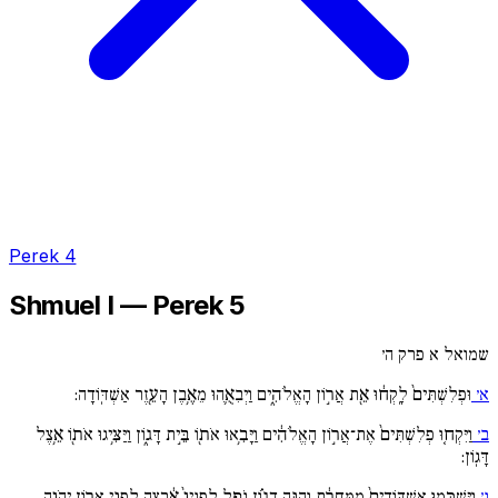
Perek 4
Shmuel I — Perek 5
שמואל א פרק ה׳
א׳
וּפְלִשְׁתִּים֙ לָֽקְח֔וּ אֵ֖ת אֲר֣וֹן הָאֱלֹהִ֑ים וַיְבִאֻ֛הוּ מֵאֶ֥בֶן הָעֵ֖זֶר אַשְׁדּֽוֹדָה:
ב׳
וַיִּקְח֚וּ פְלִשְׁתִּים֙ אֶת־אֲר֣וֹן הָאֱלֹהִ֔ים וַיָּבִ֥אוּ אֹת֖וֹ בֵּ֣ית דָּג֑וֹן וַיַּצִּ֥יגוּ אֹת֖וֹ אֵ֥צֶל
דָּגֽוֹן:
ג׳
וַיַּשְׁכִּ֚מוּ אַשְׁדּוֹדִים֙ מִֽמָּחֳרָ֔ת וְהִנֵּ֣ה דָג֗וֹן נֹפֵ֚ל לְפָנָיו֙ אַ֔רְצָה לִפְנֵ֖י אֲר֣וֹן יְהֹוָ֑ה