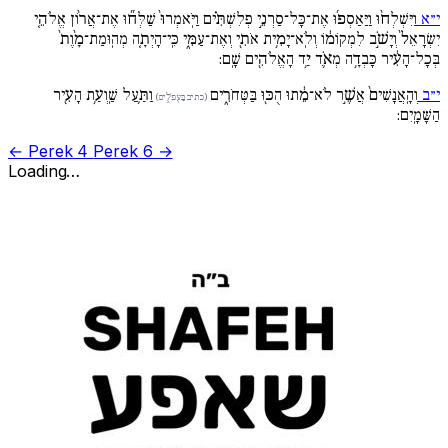
י״א
וַיִּשְׁלְח֨וּ וַיַּאַסְפ֜וּ אֶת־כָּל־סַרְנֵ֣י פְלִשְׁתִּ֗ים וַיֹּֽאמְרוּ֙ שַׁלְּח֞וּ אֶת־אֲר֨וֹן אֱלֹהֵ֚י
יִשְׂרָאֵל֙ וְיָשֹׁ֣ב לִמְקוֹמ֔וֹ וְלֹֽא־יָמִ֥ית אֹתִ֖י וְאֶת־עַמִּ֑י כִּֽי־הָיְתָ֚ה מְהֽוּמַת־מָ֙וֶת֙
בְּכָל־הָעִ֔יר כָּבְדָ֥ה מְאֹ֛ד יַ֥ד הָאֱלֹהִ֖ים שָֽׁם:
י״ב
וְהָֽאֲנָשִׁים֙ אֲשֶׁ֣ר לֹא־מֵ֔תוּ הֻכּ֖וּ בַּטְּחֹרִ֑ים
וַתַּ֛עַל שַֽׁוְעַ֥ת הָעִ֖יר
(כתיב בַּעְפֹלִ֑ים)
הַשָּׁמָֽיִם:
← Perek 4
Perek 6 →
Loading…