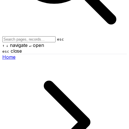
esc
navigate
open
↑
↓
↵
close
esc
Home