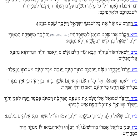
וְצָרֹֽתֵיכֶם֒ וַתֹּ֣אמְרוּ ל֔וֹ כִּי־מֶ֖לֶךְ תָּשִֹ֣ים עָלֵ֑ינוּ וְעַתָּ֗ה הִֽתְיַצְּבוּ֙ לִפְנֵ֣י יְהֹוָ֔ה
לְשִׁבְטֵיכֶ֖ם וּלְאַלְפֵיכֶֽם:
כ׳
וַיַּקְרֵ֣ב שְׁמוּאֵ֔ל אֵ֖ת כָּל־שִׁבְטֵ֣י יִשְׂרָאֵ֑ל וַיִּלָּכֵ֖ד שֵׁ֥בֶט בִּנְיָמִֽן:
כ״א
וַיַּקְרֵ֞ב אֶת־שֵׁ֚בֶט בִּנְיָמִן֙ לְמִשְׁפְּחֹתָ֔יו
וַתִּלָּכֵ֖ד מִשְׁפַּ֣חַת הַמַּטְרִ֑י
(כתיב לְמִשְׁפְּחֹתָ֔ו)
וַיִּלָּכֵד֙ שָׁא֣וּל בֶּן־קִ֔ישׁ וַיְבַקְשֻׁ֖הוּ וְלֹ֥א נִמְצָֽא:
כ״ב
וַיִּשְׁאֲלוּ־עוֹד֙ בַּֽיהֹוָ֔ה הֲבָ֥א ע֖וֹד הֲלֹ֣ם אִ֑ישׁ ס וַיֹּ֣אמֶר יְהֹוָ֔ה הִנֵּה־ה֥וּא נֶחְבָּ֖א
אֶל־הַכֵּלִֽים:
כ״ג
וַיָּרֻ֙צוּ֙ וַיִּקָּחֻ֣הוּ מִשָּׁ֔ם וַיִּתְיַצֵּ֖ב בְּת֣וֹךְ הָעָ֑ם וַיִּגְבַּהּ֙ מִכָּל־הָעָ֔ם מִשִּׁכְמ֖וֹ וָמָֽעְלָה:
כ״ד
וַיֹּ֨אמֶר שְׁמוּאֵ֜ל אֶל־כָּל־הָעָ֗ם הַרְאִיתֶם֙ אֲשֶׁ֣ר בָּֽחַר־בּ֣וֹ יְהֹוָ֔ה כִּ֛י אֵ֥ין כָּמֹ֖הוּ
בְּכָל־הָעָ֑ם וַיָּרִ֧עוּ כָל־הָעָ֛ם וַיֹּאמְר֖וּ יְחִ֥י הַמֶּֽלֶךְ:
כ״ה
וַיְדַבֵּ֨ר שְׁמוּאֵ֜ל אֶל־הָעָ֗ם ֤אֵת מִשְׁפַּ֣ט הַמְּלֻכָ֔ה וַיִּכְתֹּ֣ב בַּסֵּ֔פֶר וַיַּנַּ֖ח לִפְנֵ֣י יְהֹוָ֑ה
וַיְשַׁלַּ֧ח שְׁמוּאֵ֛ל אֶת־כָּל־הָעָ֖ם אִ֥ישׁ לְבֵיתֽוֹ:
כ״ו
וְגַ֨ם־שָׁא֔וּל הָלַ֥ךְ לְבֵית֖וֹ גִּבְעָ֑תָה וַיֵּלְכ֣וּ עִמּ֔וֹ הַחַ֕יִל אֲשֶׁר־נָגַ֥ע אֱלֹהִ֖ים בְּלִבָּֽם:
כ״ז
וּבְנֵ֧י בְלִיַּ֣עַל אָמְר֗וּ מַה־יֹּשִׁעֵ֙נוּ֙ זֶ֔ה וַיִּבְזֻ֕הוּ וְלֹֽא־הֵבִ֥יאוּ ל֖וֹ מִנְחָ֑ה וַיְהִ֖י
כְּמַחֲרִֽישׁ: