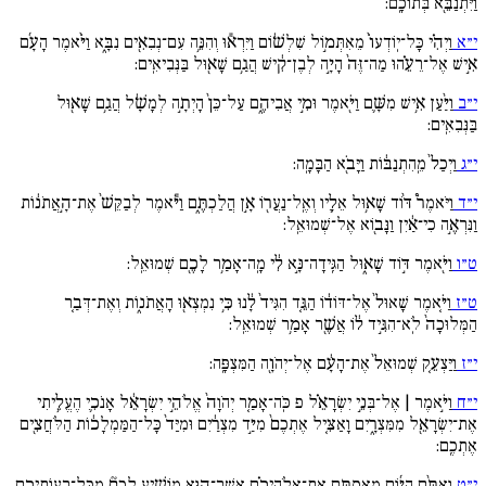
וַיִּתְנַבֵּ֖א בְּתוֹכָֽם:
י״א
וַיְהִ֗י כָּל־יֽוֹדְעוֹ֙ מֵאִתְּמ֣וֹל שִׁלְשׁ֔וֹם וַיִּרְא֕וּ וְהִנֵּ֥ה עִם־נְבִאִ֖ים נִבָּ֑א וַיֹּ֨אמֶר הָעָ֜ם
אִ֣ישׁ אֶל־רֵעֵ֗הוּ מַה־זֶּה֙ הָיָ֣ה לְבֶן־קִ֔ישׁ הֲגַ֥ם שָׁא֖וּל בַּנְּבִיאִֽים:
י״ב
וַיַּ֨עַן אִ֥ישׁ מִשָּׁ֛ם וַיֹּ֖אמֶר וּמִ֣י אֲבִיהֶ֑ם עַל־כֵּן֙ הָיְתָ֣ה לְמָשָׁ֔ל הֲגַ֥ם שָׁא֖וּל
בַּנְּבִאִֽים:
י״ג
וַיְכַל֙ מֵֽהִתְנַבּ֔וֹת וַיָּבֹ֖א הַבָּמָֽה:
י״ד
וַיֹּאמֶר֩ דּ֨וֹד שָׁא֥וּל אֵלָ֛יו וְאֶֽל־נַעֲר֖וֹ אָ֣ן הֲלַכְתֶּ֑ם וַיֹּ֕אמֶר לְבַקֵּשׁ֙ אֶת־הָ֣אֲתֹנ֔וֹת
וַנִּרְאֶ֣ה כִי־אַ֔יִן וַנָּב֖וֹא אֶל־שְׁמוּאֵֽל:
ט״ו
וַיֹּ֖אמֶר דּ֣וֹד שָׁא֑וּל הַגִּֽידָה־נָּ֣א לִ֔י מָֽה־אָמַ֥ר לָכֶ֖ם שְׁמוּאֵֽל:
ט״ז
וַיֹּ֚אמֶר שָׁאוּל֙ אֶל־דּוֹד֔וֹ הַגֵּ֚ד הִגִּיד֙ לָ֔נוּ כִּ֥י נִמְצְא֖וּ הָאֲתֹנ֑וֹת וְאֶת־דְּבַ֚ר
הַמְּלוּכָה֙ לֹֽא־הִגִּ֣יד ל֔וֹ אֲשֶׁ֖ר אָמַ֥ר שְׁמוּאֵֽל:
י״ז
וַיַּצְעֵ֚ק שְׁמוּאֵל֙ אֶת־הָעָ֔ם אֶל־יְהֹוָ֖ה הַמִּצְפָּֽה:
י״ח
וַיֹּ֣אמֶר | אֶל־בְּנֵ֣י יִשְׂרָאֵ֗ל פ כֹּֽה־אָמַ֚ר יְהֹוָה֙ אֱלֹהֵ֣י יִשְׂרָאֵ֔ל אָנֹכִ֛י הֶעֱלֵ֥יתִי
אֶת־יִשְׂרָאֵ֖ל מִמִּצְרָ֑יִם וָאַצִּ֚יל אֶתְכֶם֙ מִיַּ֣ד מִצְרַ֔יִם וּמִיַּד֙ כָּל־הַמַּמְלָכ֔וֹת הַלֹּחֲצִ֖ים
אֶתְכֶֽם:
י״ט
וְאַתֶּ֨ם הַיּ֜וֹם מְאַסְתֶּ֣ם אֶת־אֱלֹהֵיכֶ֗ם אֲשֶׁר־ה֣וּא מוֹשִׁ֣יעַ לָכֶם֘ מִכָּל־רָעוֹתֵיכֶ֣ם