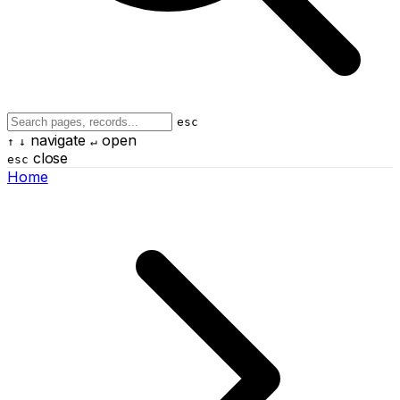
esc
navigate
open
↑
↓
↵
close
esc
Home