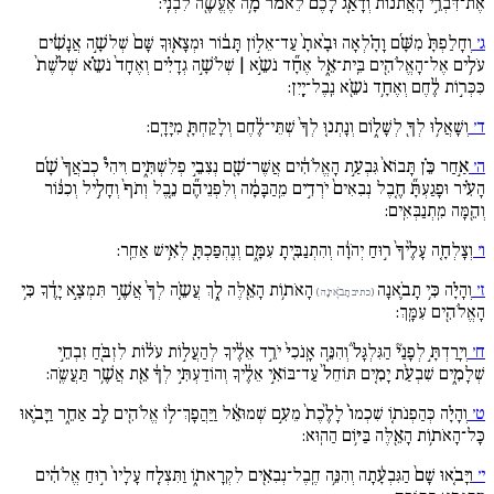
אֶת־דִּבְרֵ֣י הָאֲתֹנ֔וֹת וְדָאַ֚ג לָכֶם֙ לֵאמֹ֔ר מָ֥ה אֶעֱשֶֹ֖ה לִבְנִֽי:
ג׳
וְחָלַפְתָּ֨ מִשָּׁ֜ם וָהָ֗לְאָה וּבָ֙אתָ֙ עַד־אֵל֣וֹן תָּב֔וֹר וּמְצָא֚וּךָ שָּׁם֙ שְׁלשָׁ֣ה אֲנָשִׁ֔ים
עֹלִ֥ים אֶל־הָאֱלֹהִ֖ים בֵּֽית־אֵ֑ל אֶחָ֞ד נֹשֵֹ֣א | שְׁלֹשָׁ֣ה גְדָיִ֗ים וְאֶחָד֙ נֹשֵֹ֗א שְׁלֹ֙שֶׁת֙
כִּכְּר֣וֹת לֶ֔חֶם וְאֶחָ֥ד נֹשֵֹ֖א נֵֽבֶל־יָֽיִן:
ד׳
וְשָׁאֲל֥וּ לְךָ֖ לְשָׁל֑וֹם וְנָתְנ֚וּ לְךָ֙ שְׁתֵּי־לֶ֔חֶם וְלָקַחְתָּ֖ מִיָּדָֽם:
ה׳
אַ֣חַר כֵּ֗ן תָּבוֹא֙ גִּבְעַ֣ת הָאֱלֹהִ֔ים אֲשֶׁר־שָׁ֖ם נְצִבֵ֣י פְלִשְׁתִּ֑ים וִיהִי֩ כְבֹאֲךָ֨ שָׁ֜ם
הָעִ֗יר וּפָגַעְתָּ֞ חֶ֚בֶל נְבִאִים֙ יֹרְדִ֣ים מֵֽהַבָּמָ֔ה וְלִפְנֵיהֶ֞ם נֵ֚בֶל וְתֹף֙ וְחָלִ֣יל וְכִנּ֔וֹר
וְהֵ֖מָּה מִֽתְנַבְּאִֽים:
ו׳
וְצָלְחָ֚ה עָלֶ֙יךָ֙ ר֣וּחַ יְהֹוָ֔ה וְהִתְנַבִּ֖יתָ עִמָּ֑ם וְנֶהְפַּכְתָּ֖ לְאִ֥ישׁ אַחֵֽר:
ז׳
וְהָיָ֗ה כִּ֥י תָבֹ֛אנָה
הָאֹת֥וֹת הָאֵ֖לֶּה לָ֑ךְ עֲשֵֹ֚ה לְךָ֙ אֲשֶׁ֣ר תִּמְצָ֣א יָדֶ֔ךָ כִּ֥י
(כתיב תָבֹ֛אינָה)
הָאֱלֹהִ֖ים עִמָּֽךְ:
ח׳
וְיָרַדְתָּ֣ לְפָנַי֘ הַגִּלְגָּל֒ וְהִנֵּ֚ה אָֽנֹכִי֙ יֹרֵ֣ד אֵלֶ֔יךָ לְהַעֲל֣וֹת עֹל֔וֹת לִזְבֹּ֖חַ זִבְחֵ֣י
שְׁלָמִ֑ים שִׁבְעַ֨ת יָמִ֚ים תּוֹחֵל֙ עַד־בּוֹאִ֣י אֵלֶ֔יךָ וְהוֹדַעְתִּ֣י לְךָ֔ אֵ֖ת אֲשֶׁ֥ר תַּעֲשֶֹֽה:
ט׳
וְהָיָ֗ה כְּהַפְנֹת֚וֹ שִׁכְמוֹ֙ לָלֶ֙כֶת֙ מֵעִ֣ם שְׁמוּאֵ֔ל וַיַּהֲפָךְ־ל֥וֹ אֱלֹהִ֖ים לֵ֣ב אַחֵ֑ר וַיָּבֹ֛אוּ
כָּל־הָאֹת֥וֹת הָאֵ֖לֶּה בַּיּ֥וֹם הַהֽוּא:
י׳
וַיָּבֹ֚אוּ שָׁם֙ הַגִּבְעָ֔תָה וְהִנֵּ֥ה חֶֽבֶל־נְבִאִ֖ים לִקְרָאת֑וֹ וַתִּצְלַ֚ח עָלָיו֙ ר֣וּחַ אֱלֹהִ֔ים