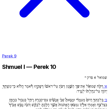
Perek 9
Shmuel I — Perek 10
שמואל א פרק י׳
א׳
וַיִּקַּ֨ח שְׁמוּאֵ֜ל אֶת־פַּ֥ךְ הַשֶּׁ֛מֶן וַיִּצֹ֥ק עַל־רֹאשׁ֨וֹ וַיִּשָּׁקֵ֑הוּ וַיֹּ֕אמֶר הֲל֗וֹא כִּֽי־מְשָׁחֲךָ֧
יְהֹוָ֛ה עַל־נַחֲלָת֨וֹ לְנָגִֽיד:
ב׳
בְּלֶכְתְּךָ֚ הַיּוֹם֙ מֵעִמָּדִ֔י וּמָצָאתָ֩ שְׁנֵ֨י אֲנָשִׁ֜ים עִם־קְבֻרַ֥ת רָחֵ֛ל בִּגְב֥וּל בִּנְיָמִ֖ן
בְּצֶלְצַ֑ח וְאָמְר֣וּ אֵלֶ֗יךָ נִמְצְא֚וּ הָאֲתֹנוֹת֙ אֲשֶׁ֣ר הָלַ֣כְתָּ לְבַקֵּ֔שׁ וְהִנֵּ֨ה נָטַ֚שׁ אָבִ֙יךָ֙