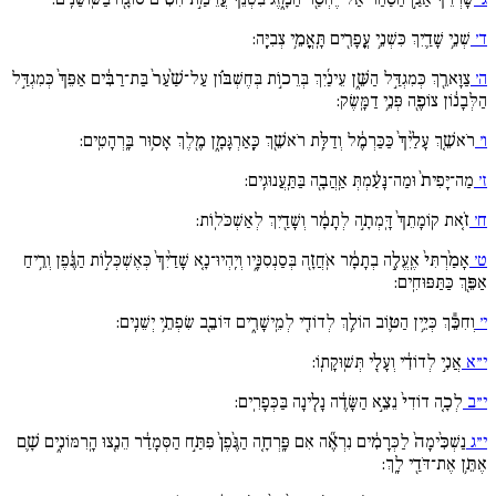
ד׳
שְׁנֵ֥י שָׁדַ֛יִךְ כִּשְׁנֵ֥י עֳפָרִ֖ים תָּֽאֳמֵ֥י צְבִיָּֽה:
ה׳
צַוָּארֵ֖ךְ כְּמִגְדַּ֣ל הַשֵּׁ֑ן עֵינַ֜יִךְ בְּרֵכ֣וֹת בְּחֶשְׁבּ֗וֹן עַל־שַׁ֨עַר֙ בַּת־רַבִּ֔ים אַפֵּךְ֙ כְּמִגְדַּ֣ל
הַלְּבָנ֔וֹן צוֹפֶ֖ה פְּנֵ֥י דַמָּֽשֶׂק:
ו׳
רֹאשֵׁ֤ךְ עָלַ֨יִךְ֙ כַּכַּרְמֶ֔ל וְדַלַּ֥ת רֹאשֵׁ֖ךְ כָּֽאַרְגָּמָ֑ן מֶ֖לֶךְ אָס֥וּר בָּֽרְהָטִֽים:
ז׳
מַה־יָּפִית֙ וּמַה־נָּעַ֔מְתְּ אַֽהֲבָ֖ה בַּתַּֽעֲנוּגִֽים:
ח׳
זֹ֤את קֽוֹמָתֵךְ֙ דָּֽמְתָ֣ה לְתָמָ֔ר וְשָׁדַ֖יִךְ לְאַשְׁכֹּלֽוֹת:
ט׳
אָמַ֨רְתִּי֙ אֶֽעֱלֶ֣ה בְתָמָ֔ר אֹֽחֲזָ֖ה בְּסַנְסִנָּ֑יו וְיִֽהְיוּ־נָ֤א שָׁדַ֨יִךְ֙ כְּאֶשְׁכְּל֣וֹת הַגֶּ֔פֶן וְרֵ֥יחַ
אַפֵּ֖ךְ כַּתַּפּוּחִֽים:
י׳
וְחִכֵּ֕ךְ כְּיֵ֥ין הַטּ֛וֹב הוֹלֵ֥ךְ לְדוֹדִ֖י לְמֵֽישָׁרִ֑ים דּוֹבֵ֖ב שִׂפְתֵ֥י יְשֵׁנִֽים:
י״א
אֲנִ֣י לְדוֹדִ֔י וְעָלַ֖י תְּשֽׁוּקָתֽוֹ:
י״ב
לְכָ֤ה דוֹדִי֙ נֵצֵ֣א הַשָּׂדֶ֔ה נָלִ֖ינָה בַּכְּפָרִֽים:
י״ג
נַשְׁכִּ֨ימָה֙ לַכְּרָמִ֔ים נִרְאֶ֞ה אִם פָּֽרְחָ֤ה הַגֶּ֨פֶן֙ פִּתַּ֣ח הַסְּמָדַ֔ר הֵנֵ֖צוּ הָֽרִמּוֹנִ֑ים שָׁ֛ם
אֶתֵּ֥ן אֶת־דֹּדַ֖י לָֽךְ: