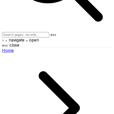
esc
navigate
open
↑
↓
↵
close
esc
Home