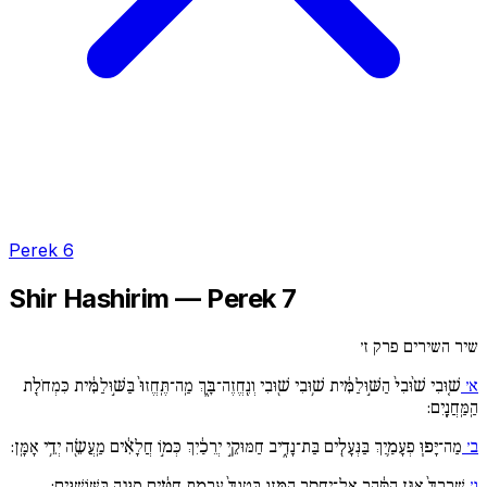
Perek 6
Shir Hashirim — Perek 7
שיר השירים פרק ז׳
א׳
שׁ֤וּבִי שׁ֨וּבִי֙ הַשּׁ֣וּלַמִּ֔ית שׁ֥וּבִי שׁ֖וּבִי וְנֶֽחֱזֶה־בָּ֑ךְ מַֽה־תֶּֽחֱזוּ֙ בַּשּׁ֣וּלַמִּ֔ית כִּמְחֹלַ֖ת
הַֽמַּֽחֲנָֽיִם:
ב׳
מַה־יָּפ֧וּ פְעָמַ֛יִךְ בַּנְּעָלִ֖ים בַּת־נָדִ֑יב חַמּוּקֵ֣י יְרֵכַ֔יִךְ כְּמ֣וֹ חֲלָאִ֔ים מַֽעֲשֵׂ֖ה יְדֵ֥י אָמָּֽן:
ג׳
שָׁרְרֵךְ֙ אַגַּ֣ן הַסַּ֔הַר אַל־יֶחְסַ֖ר הַמָּ֑זֶג בִּטְנֵךְ֙ עֲרֵמַ֣ת חִטִּ֔ים סוּגָ֖ה בַּשּֽׁוֹשַׁנִּֽים: