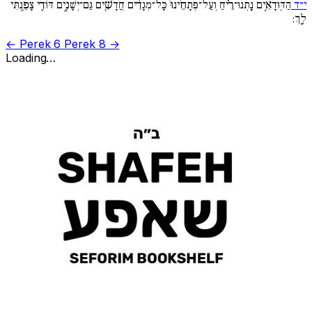
י״ד
הַדּֽוּדָאִ֣ים נָֽתְנוּ־רֵ֗יחַ וְעַל־פְּתָחֵ֨ינוּ֙ כָּל־מְגָדִ֔ים חֲדָשִׁ֖ים גַּם־יְשָׁנִ֑ים דּוֹדִ֖י צָפַ֥נְתִּי
לָֽךְ:
← Perek 6
Perek 8 →
Loading…