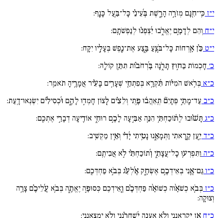
י״ז
כִּֽי־חִ֖נָּם מְזֹרָ֣ה הָרָ֑שֶׁת בְּ֜עֵינֵ֗י כָּל־בַּ֥עַל כָּנָֽף:
י״ח
וְהֵם לְדָמָ֣ם יֶאֱרֹ֑בוּ יִ֜צְפְּנ֗וּ לְנַפְשֹׁתָֽם:
י״ט
כֵּ֗ן אָ֖רְחוֹת כָּל־בֹּ֣צֵֽעַ בָּ֑צַע אֶת־נֶ֖פֶשׁ בְּעָלָ֣יו יִקָּֽח:
כ׳
חָכְמוֹת בַּח֣וּץ תָּרֹ֑נָּה בָּ֜רְחֹב֗וֹת תִּתֵּ֥ן קוֹלָֽהּ:
כ״א
בְּרֹ֥אשׁ הֹמִיּ֗וֹת תִּ֫קְרָ֥א בְּפִתְחֵ֖י שְׁעָרִ֥ים בָּעִ֗יר אֲמָרֶ֥יהָ תֹאמֵֽר:
כ״ב
עַד־מָתַ֣י פְּתָיִם֘ תְּֽאֵהֲב֫וּ פֶ֥תִי וְלֵצִ֗ים לָ֖צוֹן חָמְד֣וּ לָהֶ֑ם וּ֜כְסִילִ֗ים יִשְׂנְאוּ־דָֽעַת:
כ״ג
תָּשׁ֗וּבוּ לְֽת֫וֹכַחְתִּ֥י הִנֵּ֤ה אַבִּ֣יעָה לָכֶ֣ם רוּחִ֑י אוֹדִ֖יעָה דְבָרַ֣י אֶתְכֶֽם:
כ״ד
יַ֣עַן קָ֖רָאתִי וַתְּמָאֵ֑נוּ נָטִ֥יתִי יָ֜דִ֗י וְאֵ֣ין מַקְשִֽׁיב:
כ״ה
וַתִּפְרְע֥וּ כָל־עֲצָתִ֑י וְ֜תוֹכַחְתִּ֗י לֹ֣א אֲבִיתֶֽם:
כ״ו
גַּם־אֲ֖נִי בְּאֵידְכֶ֣ם אֶשְׂחָ֑ק אֶ֜לְעַ֗ג בְּבֹ֣א פַחְדְּכֶֽם:
כ״ז
בְּבֹ֤א כְשֹׁאָ֨וה כְשׁוֹאָ֨ה פַּחְדְּכֶ֗ם וְֽ֖אֵידְכֶם כְּסוּפָ֣ה יֶאֱתֶ֑ה בְּבֹ֥א עֲ֜לֵיכֶ֗ם צָרָ֥ה
וְצוּקָֽה:
כ״ח
אָ֣ז יִ֖קְרָאֻנְנִי וְלֹ֣א אֶֽעֱנֶ֑ה יְ֜שַׁחֲרֻ֗נְנִי וְלֹ֣א יִמְצָאֻֽנְנִי: