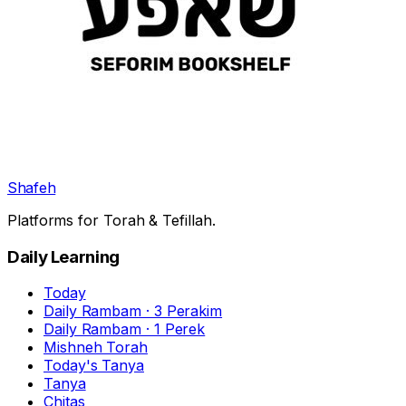
Shafeh
Platforms for Torah & Tefillah.
Daily Learning
Today
Daily Rambam · 3 Perakim
Daily Rambam · 1 Perek
Mishneh Torah
Today's Tanya
Tanya
Chitas