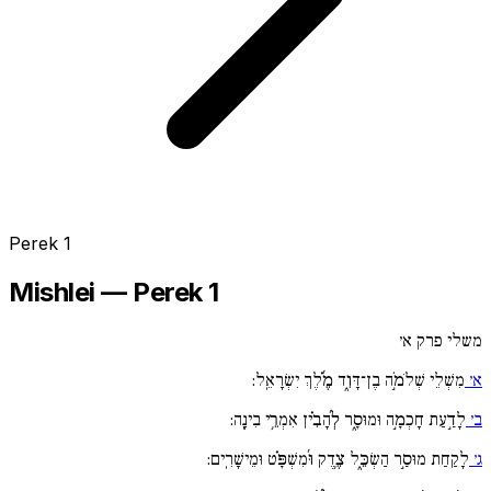
Perek 1
Mishlei — Perek 1
משלי פרק א׳
א׳
מִשְׁלֵי שְׁלֹמֹ֣ה בֶן־דָּוִ֑ד מֶ֜֗לֶךְ יִשְׂרָאֵֽל:
ב׳
לָדַ֣עַת חָכְמָ֣ה וּמוּסָ֑ר לְ֜הָבִ֗ין אִמְרֵ֥י בִינָֽה:
ג׳
לָקַחַת מוּסַ֣ר הַשְׂכֵּ֑ל צֶ֥דֶק וּ֜מִשְׁפָּ֗ט וּמֵישָׁרִֽים: