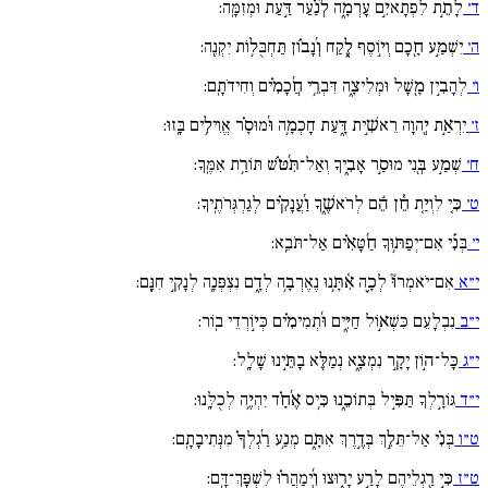
ד׳
לָתֵ֣ת לִפְתָאיִ֣ם עָרְמָ֑ה לְ֜נַ֗עַר דַּ֣עַת וּמְזִמָּֽה:
ה׳
יִשְׁמַ֣ע חָ֖כָם וְי֣וֹסֶף לֶ֑קַח וְ֜נָב֗וֹן תַּחְבֻּל֥וֹת יִקְנֶֽה:
ו׳
לְהָבִ֣ין מָ֖שָׁל וּמְלִיצָ֑ה דִּבְרֵ֥י חֲ֜כָמִ֗ים וְחִידֹתָֽם:
ז׳
יִרְאַ֣ת יְ֖הוָה רֵאשִׁ֣ית דָּ֑עַת חָכְמָ֥ה וּ֜מוּסָ֗ר אֱוִילִ֥ים בָּֽזוּ:
ח׳
שְׁמַ֣ע בְּ֖נִי מוּסַ֣ר אָבִ֑יךָ וְאַל־תִּ֜טּ֗שׁ תּוֹרַ֥ת אִמֶּֽךָ:
ט׳
כִּ֤י לִוְיַ֤ת חֵ֓ן הֵ֬ם לְרֹאשֶׁ֑ךָ וַ֜עֲנָקִ֗ים לְגַרְגְּרֹתֶֽיךָ:
י׳
בְּנִ֡י אִם־יְפַתּ֥וּךָ חַ֜טָּאִ֗ים אַל־תֹּבֵֽא:
י״א
אִם־יֹאמְרוּ֘ לְכָ֪ה אִ֫תָּ֥נוּ נֶאֶרְבָ֥ה לְדָ֑ם נִצְפְּנָ֖ה לְנָקִ֣י חִנָּֽם:
י״ב
נִבְלָעֵם כִּשְׁא֣וֹל חַיִּ֑ים וּ֜תְמִימִ֗ים כְּי֣וֹרְדֵי בֽוֹר:
י״ג
כָּל־ה֣וֹן יָקָ֣ר נִמְצָ֑א נְמַלֵּ֖א בָתֵּ֣ינוּ שָׁלָֽל:
י״ד
גּוֹרָ֣לְךָ תַּפִּ֣יל בְּתוֹכֵ֑נוּ כִּ֥יס אֶ֜חָ֗ד יִהְיֶ֥ה לְכֻלָּֽנוּ:
ט״ו
בְּנִ֗י אַל־תֵּלֵ֣ךְ בְּדֶ֣רֶךְ אִתָּ֑ם מְנַ֥ע רַ֜גְלְךָ֗ מִנְּתִיבָתָֽם:
ט״ז
כִּ֣י רַ֖גְלֵיהֶם לָרַ֣ע יָר֑וּצוּ וִֽ֜ימַהֲר֗וּ לִשְׁפָּךְ־דָּֽם: