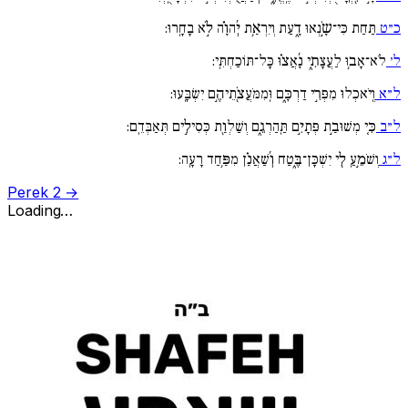
כ״ט
תַּחַת כִּי־שָֹ֣נְאוּ דָ֑עַת וְיִרְאַ֥ת יְ֜הוָֹ֗ה לֹ֣א בָחָֽרוּ:
ל׳
לֹא־אָב֥וּ לַעֲצָתִ֑י נָ֜אֲצ֗וּ כָּל־תּוֹכַחְתִּֽי:
ל״א
וְֽיֹאכְלוּ מִפְּרִ֣י דַרְכָּ֑ם וּֽמִמֹּעֲצֹ֖תֵיהֶ֣ם יִשְׂבָּֽעוּ:
ל״ב
כִּ֤י מְשׁוּבַ֣ת פְּתָיִ֣ם תַּֽהַרְגֵ֑ם וְשַׁלְוַ֖ת כְּסִילִ֣ים תְּאַבְּדֵֽם:
ל״ג
וְשֹׁמֵ֣עַֽ לִ֖י יִשְׁכָּן־בֶּ֑טַח וְ֜שַׁאֲנַ֗ן מִפַּ֥חַד רָעָֽה:
Perek 2 →
Loading…