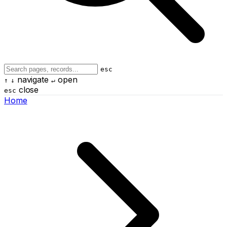
esc
navigate
open
↑
↓
↵
close
esc
Home