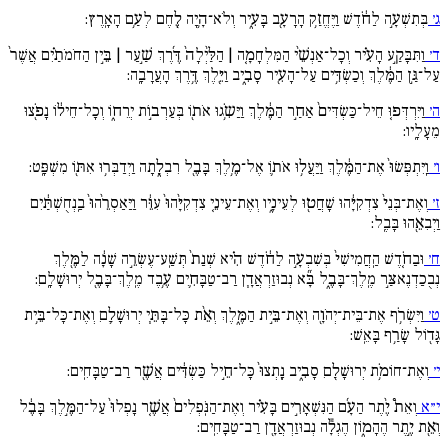
ג׳
בְּתִשְׁעָ֣ה לַחֹ֔דֶשׁ וַיֶּחֱזַ֥ק הָרָעָ֖ב בָּעִ֑יר וְלֹא־הָ֥יָה לֶ֖חֶם לְעַ֥ם הָאָֽרֶץ:
ד׳
וַתִּבָּקַ֣ע הָעִ֗יר וְכָל־אַנְשֵׁ֨י הַמִּלְחָמָ֚ה | הַלַּ֙יְלָה֙ דֶּ֜רֶךְ שַׁ֣עַר | בֵּ֣ין הַחֹמֹתַ֗יִם אֲשֶׁר֙
עַל־גַּ֣ן הַמֶּ֔לֶךְ וְכַשְׂדִּ֥ים עַל־הָעִ֖יר סָבִ֑יב וַיֵּ֖לֶךְ דֶּ֥רֶךְ הָעֲרָבָֽה:
ה׳
וַיִּרְדְּפ֚וּ חֵיל־כַּשְׂדִּים֙ אַחַ֣ר הַמֶּ֔לֶךְ וַיַּשִֹ֥גוּ אֹת֖וֹ בְּעַרְב֣וֹת יְרֵח֑וֹ וְכָל־חֵיל֔וֹ נָפֹ֖צוּ
מֵעָלָֽיו:
ו׳
וַֽיִּתְפְּשׂוּ֙ אֶת־הַמֶּ֔לֶךְ וַיַּעֲל֥וּ אֹת֛וֹ אֶל־מֶ֥לֶךְ בָּבֶ֖ל רִבְלָ֑תָה וַיְדַבְּר֥וּ אִתּ֖וֹ מִשְׁפָּֽט:
ז׳
וְאֶת־בְּנֵי֙ צִדְקִיָּ֔הוּ שָׁחֲט֖וּ לְעֵינָ֑יו וְאֶת־עֵינֵ֚י צִדְקִיָּ֙הוּ֙ עִוֵּ֔ר וַיַּאַסְרֵ֙הוּ֙ בַֽנְחֻשְׁתַּ֔יִם
וַיְבִאֵ֖הוּ בָּבֶֽל:
ח׳
וּבַחֹ֚דֶשׁ הַֽחֲמִישִׁי֙ בְּשִׁבְעָ֣ה לַחֹ֔דֶשׁ הִ֗יא שְׁנַת֙ תְּשַֽׁע־עֶשְׂרֵ֣ה שָׁנָ֔ה לַמֶּ֖לֶךְ
נְבֻכַדְנֶאצַּ֣ר מֶֽלֶךְ־בָּבֶ֑ל בָּ֞א נְבוּזַרְאֲדָ֧ן רַב־טַבָּחִ֛ים עֶ֥בֶד מֶֽלֶךְ־בָּבֶ֖ל יְרוּשָׁלָֽםִ:
ט׳
וַיִּשְׂרֹ֥ף אֶת־בֵּית־יְהֹוָ֖ה וְאֶת־בֵּ֣ית הַמֶּ֑לֶךְ וְאֵ֨ת כָּל־בָּתֵּ֧י יְרוּשָׁלַ֛םִ וְאֶת־כָּל־בֵּ֥ית
גָּד֖וֹל שָׂרַ֥ף בָּאֵֽשׁ:
י׳
וְאֶת־חוֹמֹ֥ת יְרוּשָׁלַ֖םִ סָבִ֑יב נָֽתְצוּ֙ כָּל־חֵ֣יל כַּשְׂדִּ֔ים אֲשֶׁ֖ר רַב־טַבָּחִֽים:
י״א
וְאֵת֩ יֶ֨תֶר הַעָ֜ם הַנִּשְׁאָרִ֣ים בָּעִ֗יר וְאֶת־הַנֹּֽפְלִים֙ אֲשֶׁ֚ר נָפְלוּ֙ עַל־הַמֶּ֣לֶךְ בָּבֶ֔ל
וְאֵ֖ת יֶ֣תֶר הֶהָמ֑וֹן הֶגְלָ֕ה נְבוּזַרְאֲדָ֖ן רַב־טַבָּחִֽים: