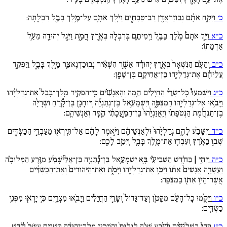
כ׳
וַיִּקַּ֣ח אֹתָ֔ם נְבוּזַרְאֲדָ֖ן רַב־טַבָּחִ֑ים וַיֹּ֧לֶךְ אֹתָ֛ם עַל־מֶ֥לֶךְ בָּבֶ֖ל רִבְלָֽתָה:
כ״א
וַיַּ֣ךְ אֹתָם֩ מֶ֨לֶךְ בָּבֶ֧ל וַיְמִיתֵ֛ם בְּרִבְלָ֖ה בְּאֶ֣רֶץ חֲמָ֑ת וַיִּ֥גֶל יְהוּדָ֖ה מֵעַ֥ל
אַדְמָתֽוֹ:
כ״ב
וְהָעָ֗ם הַנִּשְׁאָר֙ בְּאֶ֣רֶץ יְהוּדָ֔ה אֲשֶׁ֣ר הִשְׁאִ֔יר נְבֽוּכַדְנֶאצַּ֖ר מֶ֣לֶךְ בָּבֶ֑ל וַיַּפְקֵ֣ד
עֲלֵיהֶ֔ם אֶת־גְּדַלְיָ֖הוּ בֶּן־אֲחִיקָ֥ם בֶּן־שָׁפָֽן:
כ״ג
וַיִּשְׁמְעוּ֩ כָל־שָׂרֵ֨י הַחֲיָלִ֜ים הֵ֣מָּה וְהָאֲנָשִׁ֗ים כִּֽי־הִפְקִ֚יד מֶֽלֶךְ־בָּבֶל֙ אֶת־גְּדַלְיָ֔הוּ
וַיָּבֹ֥אוּ אֶל־גְּדַלְיָ֖הוּ הַמִּצְפָּ֑ה וְיִשְׁמָעֵ֣אל בֶּן־נְתַנְיָ֡ה וְיוֹחָנָ֣ן בֶּן־קָ֠רֵחַ וּשְׂרָיָ֨ה
בֶן־תַּנְחֻ֜מֶת הַנְּטֹפָתִ֗י וְיַֽאֲזַנְיָ֙הוּ֙ בֶּן־הַמַּ֣עֲכָתִ֔י הֵ֖מָּה וְאַנְשֵׁיהֶֽם:
כ״ד
וַיִּשָּׁבַ֨ע לָהֶ֚ם גְּדַלְיָ֙הוּ֙ וּלְאַנְשֵׁיהֶ֔ם וַיֹּ֣אמֶר לָהֶ֔ם אַל־תִּֽירְא֖וּ מֵעַבְדֵ֣י הַכַּשְׂדִּ֑ים
שְׁב֣וּ בָאָ֗רֶץ וְעִבְד֛וּ אֶת־מֶ֥לֶךְ בָּבֶ֖ל וְיִטַ֥ב לָכֶֽם:
כ״ה
וַיְהִ֣י | בַּחֹ֣דֶשׁ הַשְּׁבִיעִ֗י בָּ֣א יִשְׁמָעֵ֣אל בֶּן־נְ֠תַנְיָה בֶּן־אֱלִ֨ישָׁמָ֜ע מִזֶּ֣רַע הַמְּלוּכָ֗ה
וַעֲשָׂרָ֚ה אֲנָשִׁים֙ אִתּ֔וֹ וַיַּכּ֥וּ אֶת־גְּדַלְיָ֖הוּ וַיָּמֹ֑ת וְאֶת־הַיְּהוּדִים֙ וְאֶת־הַכַּשְׂדִּ֔ים
אֲשֶׁר־הָי֥וּ אִתּ֖וֹ בַּמִּצְפָּֽה:
כ״ו
וַיָּקֻ֨מוּ כָל־הָעָ֜ם מִקָּטֹ֚ן וְעַד־גָּדוֹל֙ וְשָׂרֵ֣י הַחֲיָלִ֔ים וַיָּבֹ֖אוּ מִצְרָ֑יִם כִּ֥י יָרְא֖וּ מִפְּנֵ֥י
כַשְׂדִּֽים:
כ״ז
וַיְהִי֩ בִשְׁלשִׁ֨ים וָשֶׁ֜בַע שָׁנָ֗ה לְגָלוּת֙ יְהוֹיָכִ֣ין מֶֽלֶךְ־יְהוּדָ֔ה בִּשְׁנֵ֚ים עָשָׂר֙ חֹ֔דֶשׁ