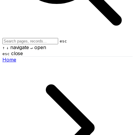
esc
navigate
open
↑
↓
↵
close
esc
Home