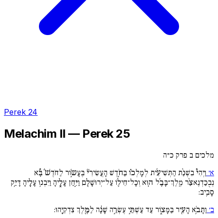
Perek 24
Melachim II — Perek 25
מלכים ב פרק כ״ה
א׳
וַיְהִי֩ בִשְׁנַ֨ת הַתְּשִׁיעִ֜ית לְמָלְכ֗וֹ בַּחֹ֣דֶשׁ הָעֲשִׂירִי֘ בֶּעָשֹ֣וֹר לַחֹדֶשׁ֒ בָּ֠א
נְבֻכַדְנֶאצַּ֨ר מֶֽלֶךְ־בָּבֶ֜ל ה֧וּא וְכָל־חֵיל֛וֹ עַל־יְרוּשָׁלַ֖םִ וַיִּ֣חַן עָלֶ֑יהָ וַיִּבְנ֥וּ עָלֶ֖יהָ דָּיֵ֥ק
סָבִֽיב:
ב׳
וַתָּבֹ֥א הָעִ֖יר בַּמָּצ֑וֹר עַד עַשְׁתֵּ֣י עֶשְׂרֵ֣ה שָׁנָ֔ה לַמֶּ֖לֶךְ צִדְקִיָּֽהוּ: