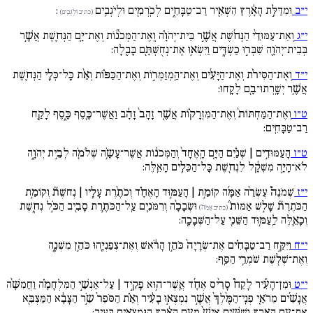
י״ב
וּמִדַּלַּ֣ת הָאָ֔רֶץ הִשְׁאִ֖יר רַב־טַבָּחִ֑ים לְכֹֽרְמִ֖ים וּלְיֹגְבִֽים
:
(כתיב וּלְֹגְבִֽים)
י״ג
וְאֵת־עַמּוּדֵ֨י הַנְּח֜שֶׁת אֲשֶׁ֣ר בֵּית־יְהֹוָ֗ה וְֽאֶת־הַמְּכֹנ֞וֹת וְאֶת־יָ֧ם הַנְּח֛שֶׁת אֲשֶׁ֥ר
בְּבֵית־יְהֹוָ֖ה שִׁבְּר֣וּ כַשְׂדִּ֑ים וַיִּשְׂא֥וּ אֶת־נְחֻשְּׁתָּ֖ם בָּבֶֽלָה:
י״ד
וְאֶת־הַסִּירֹ֨ת וְאֶת־הַיָּעִ֜ים וְאֶת־הַֽמְזַמְּר֣וֹת וְאֶת־הַכַּפּ֗וֹת וְאֵ֨ת כָּל־כְּלֵ֧י הַנְּח֛שֶׁת
אֲשֶׁ֥ר יְשָֽׁרְתוּ־בָ֖ם לָקָֽחוּ:
ט״ו
וְאֶת־הַמַּחְתּוֹת֙ וְאֶת־הַמִּזְרָק֗וֹת אֲשֶׁ֚ר זָהָב֙ זָהָ֔ב וַאֲשֶׁר־כֶּ֖סֶף כָּ֑סֶף לָקַ֖ח
רַב־טַבָּחִֽים:
ט״ז
הָעַמּוּדִ֣ים | שְׁנַ֗יִם הַיָּ֚ם הָֽאֶחָד֙ וְהַמְּכֹנ֔וֹת אֲשֶׁר־עָשָֹ֥ה שְׁלֹמֹ֖ה לְבֵ֣ית יְהֹוָ֑ה
לֹא־הָיָ֣ה מִשְׁקָ֔ל לִנְח֖שֶׁת כָּל־הַכֵּלִ֥ים הָאֵֽלֶּה:
י״ז
שְׁמֹנֶה֩ עֶשְׂרֵ֨ה אַמָּ֜ה קוֹמַ֣ת | הָעַמּ֣וּד הָאֶחָ֗ד וְכֹתֶ֨רֶת עָלָ֥יו | נְחשֶׁת֘ וְקוֹמַ֣ת
הַכֹּתֶרֶת֘ שָׁל֣שׁ אַמּוֹת֒
וּשְׂבָכָ֨ה וְרִמֹּנִ֧ים עַֽל־הַכֹּתֶ֥רֶת סָבִ֖יב הַכֹּ֣ל נְח֑שֶׁת
(כתיב אַמֹּה֒)
וְכָאֵ֛לֶּה לַֽעַמּ֥וּד הַשֵּׁנִ֖י עַל־הַשְּׁבָכָֽה:
י״ח
וַיִּקַּ֣ח רַב־טַבָּחִ֗ים אֶת־שְׂרָיָה֙ כֹּהֵ֣ן הָרֹ֔אשׁ וְאֶת־צְפַנְיָ֖הוּ כֹּהֵ֣ן מִשְׁנֶ֑ה
וְאֶת־שְׁל֖שֶׁת שֹׁמְרֵ֥י הַסַּֽף:
י״ט
וּמִן־הָעִ֡יר לָקַח֩ סָרִ֨יס אֶחָ֜ד אֲֽשֶׁר־ה֥וּא פָקִ֣יד | עַל־אַנְשֵׁ֣י הַמִּלְחָמָ֗ה וַחֲמִשָּׁ֨ה
אֲנָשִׁ֜ים מֵרֹאֵ֚י פְנֵֽי־הַמֶּ֙לֶךְ֙ אֲשֶׁ֣ר נִמְצְא֣וּ בָעִ֔יר וְאֵ֗ת הַסֹּפֵר֙ שַֹ֣ר הַצָּבָ֔א הַמַּצְבִּ֖א
אֶת־עַ֣ם הָאָ֑רֶץ וְשִׁשִּׁ֥ים אִישׁ֙ מֵעַ֣ם הָאָ֔רֶץ הַֽנִּמְצְאִ֖ים בָּעִֽיר: