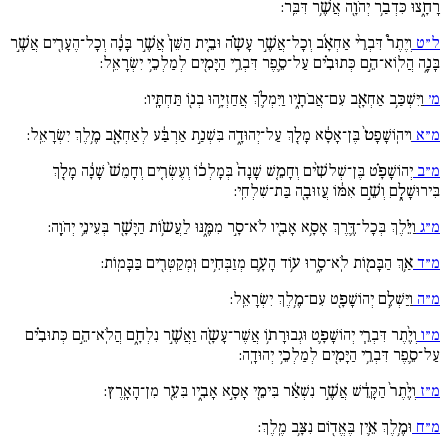
רָחָ֑צוּ כִּדְבַ֥ר יְהֹוָ֖ה אֲשֶׁ֥ר דִּבֵּֽר:
ל״ט
וְיֶתֶר֩ דִּבְרֵ֨י אַחְאָ֜ב וְכָל־אֲשֶׁ֣ר עָשָֹ֗ה וּבֵ֚ית הַשֵּׁן֙ אֲשֶׁ֣ר בָּנָ֔ה וְכָל־הֶעָרִ֖ים אֲשֶׁ֣ר
בָּנָ֑ה הֲלֽוֹא־הֵ֣ם כְּתוּבִ֗ים עַל־סֵ֛פֶר דִּבְרֵ֥י הַיָּמִ֖ים לְמַלְכֵ֥י יִשְׂרָאֵֽל:
מ׳
וַיִּשְׁכַּ֥ב אַחְאָ֖ב עִם־אֲבֹתָ֑יו וַיִּמְלֹ֛ךְ אֲחַזְיָ֥הוּ בְנ֖וֹ תַּחְתָּֽיו:
מ״א
וִיהֽוֹשָׁפָט֙ בֶּן־אָסָ֔א מָלַ֖ךְ עַל־יְהוּדָ֑ה בִּשְׁנַ֣ת אַרְבַּ֔ע לְאַחְאָ֖ב מֶ֥לֶךְ יִשְׂרָאֵֽל:
מ״ב
יְהוֹשָׁפָ֗ט בֶּן־שְׁלשִׁ֨ים וְחָמֵ֚שׁ שָׁנָה֙ בְּמָלְכ֔וֹ וְעֶשְׂרִ֚ים וְחָמֵשׁ֙ שָׁנָ֔ה מָלַ֖ךְ
בִּירוּשָׁלָ֑םִ וְשֵׁ֣ם אִמּ֔וֹ עֲזוּבָ֖ה בַּת־שִׁלְחִֽי:
מ״ג
וַיֵּ֗לֶךְ בְּכָל־דֶּ֛רֶךְ אָסָ֥א אָבִ֖יו לֹא־סָ֣ר מִמֶּ֑נּוּ לַעֲשֹ֥וֹת הַיָּשָׁ֖ר בְּעֵינֵ֥י יְהֹוָֽה:
מ״ד
אַ֥ךְ הַבָּמ֖וֹת לֹֽא־סָ֑רוּ ע֥וֹד הָעָ֛ם מְזַבְּחִ֥ים וּֽמְקַטְּרִ֖ים בַּבָּמֽוֹת:
מ״ה
וַיַּשְׁלֵ֥ם יְהוֹשָׁפָ֖ט עִם־מֶ֥לֶךְ יִשְׂרָאֵֽל:
מ״ו
וְיֶ֨תֶר דִּבְרֵ֧י יְהוֹשָׁפָ֛ט וּגְבוּרָת֥וֹ אֲשֶׁר־עָשָֹ֖ה וַאֲשֶׁ֣ר נִלְחָ֑ם הֲלֹֽא־הֵ֣ם כְּתוּבִ֗ים
עַל־סֵ֛פֶר דִּבְרֵ֥י הַיָּמִ֖ים לְמַלְכֵ֥י יְהוּדָֽה:
מ״ז
וְיֶ֙תֶר֙ הַקָּדֵ֔שׁ אֲשֶׁ֣ר נִשְׁאַ֔ר בִּימֵ֖י אָסָ֣א אָבִ֑יו בִּעֵ֖ר מִן־הָאָֽרֶץ:
מ״ח
וּמֶ֥לֶךְ אֵ֛ין בֶּאֱד֖וֹם נִצָּ֥ב מֶֽלֶךְ: