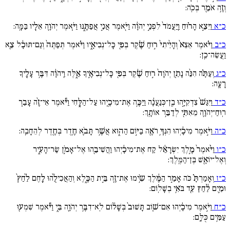
וְזֶ֥ה אֹמֵ֖ר בְּכֹֽה:
כ״א
וַיֵּצֵ֣א הָר֗וּחַ וַֽיַּעֲמֹד֙ לִפְנֵ֣י יְהֹוָ֔ה וַיֹּ֖אמֶר אֲנִ֣י אֲפַתֶּ֑נּוּ וַיֹּ֧אמֶר יְהֹוָ֛ה אֵלָ֖יו בַּמָּֽה:
כ״ב
וַיֹּ֗אמֶר אֵצֵא֙ וְהָיִ֙יתִי֙ ר֣וּחַ שֶׁ֔קֶר בְּפִ֖י כָּל־נְבִיאָ֑יו וַיֹּ֗אמֶר תְּפַתֶּה֙ וְגַם־תּוּכָ֔ל צֵ֖א
וַעֲשֵׂה־כֵֽן:
כ״ג
וְעַתָּ֗ה הִנֵּ֨ה נָתַ֚ן יְהֹוָה֙ ר֣וּחַ שֶׁ֔קֶר בְּפִ֖י כָּל־נְבִיאֶ֣יךָ אֵ֑לֶּה וַֽיהֹוָ֔ה דִּבֶּ֥ר עָלֶ֖יךָ
רָעָֽה:
כ״ד
וַיִּגַּשׁ֙ צִדְקִיָּ֣הוּ בֶֽן־כְּנַעֲנָ֔ה וַיַּכֶּ֥ה אֶת־מִיכָ֖יְהוּ עַל־הַלֶּ֑חִי וַיֹּ֕אמֶר אֵי־זֶ֨ה עָבַ֧ר
רֽוּחַ־יְהֹוָ֛ה מֵאִתִּ֖י לְדַבֵּ֥ר אוֹתָֽךְ:
כ״ה
וַיֹּ֣אמֶר מִיכָ֔יְהוּ הִנְּךָ֥ רֹאֶ֖ה בַּיּ֣וֹם הַה֑וּא אֲשֶׁ֥ר תָּבֹ֛א חֶ֥דֶר בְּחֶ֖דֶר לְהֵחָבֵֽה:
כ״ו
וַיֹּ֙אמֶר֙ מֶ֣לֶךְ יִשְׂרָאֵ֔ל קַח אֶת־מִיכָ֔יְהוּ וַהֲשִׁיבֵ֖הוּ אֶל־אָמֹ֣ן שַׂר־הָעִ֑יר
וְאֶל־יוֹאָ֖שׁ בֶּן־הַמֶּֽלֶךְ:
כ״ז
וְאָמַרְתָּ֗ כֹּה אָמַ֣ר הַמֶּ֔לֶךְ שִֹ֥ימוּ אֶת־זֶ֖ה בֵּ֣ית הַכֶּ֑לֶא וְהַאֲכִילֻ֨הוּ לֶ֚חֶם לַ֙חַץ֙
וּמַ֣יִם לַ֔חַץ עַ֖ד בֹּאִ֥י בְשָׁלֽוֹם:
כ״ח
וַיֹּ֣אמֶר מִיכָ֔יְהוּ אִם־שׁ֚וֹב תָּשׁוּב֙ בְּשָׁל֔וֹם לֹֽא־דִבֶּ֥ר יְהֹוָ֖ה בִּ֑י וַיֹּ֕אמֶר שִׁמְע֖וּ
עַמִּ֥ים כֻּלָּֽם: