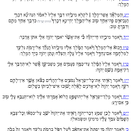
הַמֶּֽלֶךְ:
י״ג
וְהַמַּלְאָ֞ךְ אֲשֶׁר־הָלַ֣ךְ | לִקְרֹ֣א מִיכָ֗יְהוּ דִּבֶּ֚ר אֵלָיו֙ לֵאמֹ֔ר הִנֵּה־נָ֞א דִּבְרֵ֧י
הַנְּבִיאִ֛ים פֶּֽה־אֶחָ֥ד ט֖וֹב אֶל־הַמֶּ֑לֶךְ יְהִֽי־נָ֣א דְבָרְךָ֗
כִּדְבַ֛ר אַחַ֥ד מֵהֶ֖ם
(כתיב דְבָרְיךָ֗)
וְדִבַּ֥רְתָּ טּֽוֹב:
י״ד
וַיֹּ֖אמֶר מִיכָ֑יְהוּ חַי־יְהֹוָ֕ה כִּ֠י אֶת־אֲשֶׁ֨ר יֹאמַ֧ר יְהֹוָ֛ה אֵלַ֖י אֹת֥וֹ אֲדַבֵּֽר:
ט״ו
וַיָּבוֹא֘ אֶל־הַמֶּלֶךְ֒ וַיֹּ֨אמֶר הַמֶּ֜לֶךְ אֵלָ֗יו מִיכָ֙יְהוּ֙ הֲנֵלֵ֞ךְ אֶל־רָמֹ֥ת גִּלְעָ֛ד
לַמִּלְחָמָ֖ה אִם־נֶחְדָּ֑ל וַיֹּ֚אמֶר אֵלָיו֙ עֲלֵ֣ה וְהַצְלַ֔ח וְנָתַ֥ן יְהֹוָ֖ה בְּיַ֥ד הַמֶּֽלֶךְ:
ט״ז
וַיֹּ֚אמֶר אֵלָיו֙ הַמֶּ֔לֶךְ עַד־כַּמֶּ֥ה פְעָמִ֖ים אֲנִ֣י מַשְׁבִּיעֶ֑ךָ אֲ֠שֶׁר לֹֽא־תְדַבֵּ֥ר אֵלַ֛י
רַק־אֱמֶ֖ת בְּשֵׁ֥ם יְהֹוָֽה:
י״ז
וַיֹּ֗אמֶר רָאִ֚יתִי אֶת־כָּל־יִשְׂרָאֵל֙ נְפֹצִ֣ים אֶל־הֶהָרִ֔ים כַּצֹּ֕אן אֲשֶׁ֥ר אֵין־לָהֶ֖ם
רֹעֶ֑ה וַיֹּ֚אמֶר יְהֹוָה֙ לֹֽא־אֲדֹנִ֣ים לָאֵ֔לֶּה יָשׁ֥וּבוּ אִישׁ־לְבֵית֖וֹ בְּשָׁלֽוֹם:
י״ח
וַיֹּ֥אמֶר מֶֽלֶךְ־יִשְׂרָאֵ֖ל אֶל־יְהוֹשָׁפָ֑ט הֲלוֹא֙ אָמַ֣רְתִּי אֵלֶ֔יךָ לֽוֹא־יִתְנַבֵּ֥א עָלַ֛י ט֖וֹב
כִּ֥י אִם־רָֽע:
י״ט
וַיֹּ֕אמֶר לָכֵ֖ן שְׁמַ֣ע דְּבַר־יְהֹוָ֑ה רָאִ֚יתִי אֶת־יְהֹוָה֙ ישֵׁ֣ב עַל־כִּסְא֔וֹ וְכָל־צְבָ֚א
הַשָּׁמַ֙יִם֙ עֹמֵ֣ד עָלָ֔יו מִימִינ֖וֹ וּמִשְּׂמֹאלֽוֹ:
כ׳
וַיֹּ֣אמֶר יְהֹוָ֗ה מִ֚י יְפַתֶּה֙ אֶת־אַחְאָ֔ב וְיַ֕עַל וְיִפֹּ֖ל בְּרָמֹ֣ת גִּלְעָ֑ד וַיֹּ֚אמֶר זֶה֙ בְּכֹ֔ה