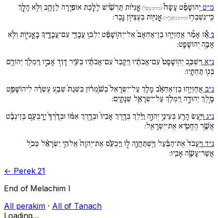
מ״ט
יְהוֹשָׁפָ֡ט עָשָׂה֩
אֳנִיּ֨וֹת תַּרְשִׁ֜ישׁ לָלֶ֧כֶת אוֹפִ֛ירָה לַזָּהָ֖ב וְלֹ֣א הָלָ֑ךְ
(כתיב עָשָׂר֩)
כִּֽי־נִשְׁבְּר֥וּ
אֳנִיּ֖וֹת בְּעֶצְי֥וֹן גָּֽבֶר:
(כתיב נִשְׁבְּרֻ֥ה)
נ׳
אָ֠ז אָמַ֞ר אֲחַזְיָ֚הוּ בֶן־אַחְאָב֙ אֶל־יְה֣וֹשָׁפָ֔ט יֵלְכ֧וּ עֲבָדַ֛י עִם־עֲבָדֶ֖יךָ בָּאֳנִיּ֑וֹת וְלֹ֥א
אָבָ֖ה יְהוֹשָׁפָֽט:
נ״א
וַיִּשְׁכַּ֚ב יְהֽוֹשָׁפָט֙ עִם־אֲבֹתָ֔יו וַיִּקָּבֵר֙ עִם־אֲבֹתָ֔יו בְּעִ֖יר דָּוִ֣ד אָבִ֑יו וַיִּמְלֹ֛ךְ יְהוֹרָ֥ם
בְּנ֖וֹ תַּחְתָּֽיו:
נ״ב
אֲחַזְיָ֣הוּ בֶן־אַחְאָ֗ב מָלַ֚ךְ עַל־יִשְׂרָאֵל֙ בְּשֹׁ֣מְר֔וֹן בִּשְׁנַת֙ שְׁבַ֣ע עֶשְׂרֵ֔ה לִיהוֹשָׁפָ֖ט
מֶ֣לֶךְ יְהוּדָ֑ה וַיִּמְלֹ֥ךְ עַל־יִשְׂרָאֵ֖ל שְׁנָתָֽיִם:
נ״ג
וַיַּ֥עַשׂ הָרַ֖ע בְּעֵינֵ֣י יְהֹוָ֑ה וַיֵּ֗לֶךְ בְּדֶ֚רֶךְ אָבִיו֙ וּבְדֶ֣רֶךְ אִמּ֔וֹ וּבְדֶ֙רֶךְ֙ יָרָבְעָ֣ם בֶּן־נְבָ֔ט
אֲשֶׁ֥ר הֶחֱטִ֖יא אֶת־יִשְׂרָאֵֽל:
נ״ד
וַֽיַּעֲבֹד֙ אֶת־הַבַּ֔עַל וַיִּֽשְׁתַּחֲוֶ֖ה ל֑וֹ וַיַּכְעֵ֗ס אֶת־יְהֹוָה֙ אֱלֹהֵ֣י יִשְׂרָאֵ֔ל כְּכֹ֥ל
אֲשֶׁר־עָשָֹ֖ה אָבִֽיו:
← Perek 21
End of Melachim I
All perakim
·
All of Tanach
Loading…