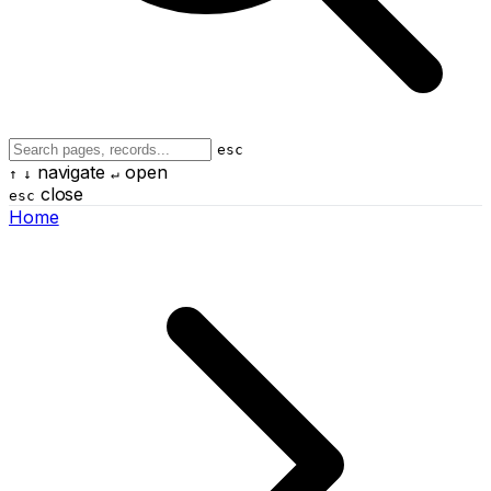
esc
navigate
open
↑
↓
↵
close
esc
Home