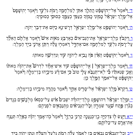
ד׳
וַיֹּ֙אמֶר֙ אֶל־יְה֣וֹשָׁפָ֔ט הֲתֵלֵ֥ךְ אִתִּ֛י לַמִּלְחָמָ֖ה רָמֹ֣ת גִּלְעָ֑ד וַיֹּ֚אמֶר יְהֽוֹשָׁפָט֙
אֶל־מֶ֣לֶךְ יִשְׂרָאֵ֔ל כָּמ֧וֹנִי כָמ֛וֹךָ כְּעַמִּ֥י כְעַמֶּ֖ךָ כְּסוּסַ֥י כְּסוּסֶֽיךָ:
ה׳
וַיֹּ֥אמֶר יְהוֹשָׁפָ֖ט אֶל־מֶ֣לֶךְ יִשְׂרָאֵ֑ל דְּרָשׁ־נָ֥א כַיּ֖וֹם אֶת־דְּבַ֥ר יְהֹוָֽה:
ו׳
וַיִּקְבֹּ֨ץ מֶֽלֶךְ־יִשְׂרָאֵ֥ל אֶֽת־הַנְּבִיאִים֘ כְּאַרְבַּ֣ע מֵא֣וֹת אִישׁ֒ וַיֹּ֣אמֶר אֲלֵהֶ֗ם הַאֵלֵ֞ךְ
עַל־רָמֹ֥ת גִּלְעָ֛ד לַמִּלְחָמָ֖ה אִם־אֶחְדָּ֑ל וַיֹּאמְר֣וּ עֲלֵ֔ה וְיִתֵּ֥ן אֲדֹנָ֖י בְּיַ֥ד הַמֶּֽלֶךְ:
ז׳
וַיֹּ֙אמֶר֙ יְה֣וֹשָׁפָ֔ט הַאֵ֨ין פֹּ֥ה נָבִ֛יא לַיהֹוָ֖ה ע֑וֹד וְנִדְרְשָׁ֖ה מֵאוֹתֽוֹ:
ח׳
וַיֹּ֣אמֶר מֶֽלֶךְ־יִשְׂרָאֵ֣ל | אֶֽל־יְהוֹשָׁפָ֡ט ע֣וֹד אִישׁ־אֶחָ֡ד לִדְרשׁ֩ אֶת־יְהֹוָ֨ה מֵאֹת֜וֹ
וַאֲנִ֣י שְׂנֵאתִ֗יו כִּ֠י לֹֽא־יִתְנַבֵּ֨א עָלַ֥י טוֹב֙ כִּ֣י אִם־רָ֔ע מִיכָ֖יְהוּ בֶּן־יִמְלָ֑ה וַיֹּ֙אמֶר֙
יְה֣וֹשָׁפָ֔ט אַל־יֹאמַ֥ר הַמֶּ֖לֶךְ כֵּֽן:
ט׳
וַיִּקְרָא֙ מֶ֣לֶךְ יִשְׂרָאֵ֔ל אֶל־סָרִ֖יס אֶחָ֑ד וַיֹּ֕אמֶר מַהֲרָ֖ה מִיכָ֥יְהוּ בֶן־יִמְלָֽה:
י׳
וּמֶ֣לֶךְ יִשְׂרָאֵ֡ל וִיהוֹשָׁפָ֣ט מֶֽלֶךְ־יְהוּדָ֡ה ישְׁבִים֩ אִ֨ישׁ עַל־כִּסְא֜וֹ מְלֻבָּשִׁ֚ים בְּגָדִים֙
בְּגֹ֔רֶן פֶּ֖תַח שַׁ֣עַר שֹׁמְר֑וֹן וְכָ֨ל־הַנְּבִיאִ֔ים מִֽתְנַבְּאִ֖ים לִפְנֵיהֶֽם:
י״א
וַיַּ֥עַשׂ ל֛וֹ צִדְקִיָּ֥ה בֶֽן־כְּנַעֲנָ֖ה קַרְנֵ֣י בַרְזֶ֑ל וַיֹּ֙אמֶר֙ כֹּֽה־אָמַ֣ר יְהֹוָ֔ה בְּאֵ֛לֶּה תְּנַגַּ֥ח
אֶת־אֲרָ֖ם עַד־כַּלּוֹתָֽם:
י״ב
וְכָל־הַנְּבִאִ֔ים נִבְּאִ֥ים כֵּ֖ן לֵאמֹ֑ר עֲלֵ֞ה רָמֹ֚ת גִּלְעָד֙ וְהַצְלַ֔ח וְנָתַ֥ן יְהֹוָ֖ה בְּיַ֥ד