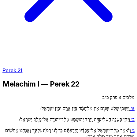
Perek 21
Melachim I — Perek 22
מלכים א פרק כ״ב
א׳
וַיֵּשְׁב֖וּ שָׁל֣שׁ שָׁנִ֑ים אֵין מִלְחָמָ֔ה בֵּ֥ין אֲרָ֖ם וּבֵ֥ין יִשְׂרָאֵֽל:
ב׳
וַיְהִ֖י בַּשָּׁנָ֣ה הַשְּׁלִישִׁ֑ית וַיֵּ֛רֶד יְהוֹשָׁפָ֥ט מֶֽלֶךְ־יְהוּדָ֖ה אֶל־מֶ֥לֶךְ יִשְׂרָאֵֽל:
ג׳
וַיֹּ֚אמֶר מֶֽלֶךְ־יִשְׂרָאֵל֙ אֶל־עֲבָדָ֔יו הַיְדַעְתֶּ֕ם כִּֽי־לָ֖נוּ רָמֹ֣ת גִּלְעָ֑ד וַאֲנַ֣חְנוּ מַחְשִׁ֔ים
מִקַּ֣חַת אֹתָ֔הּ מִיַּ֖ד מֶ֥לֶךְ אֲרָֽם: