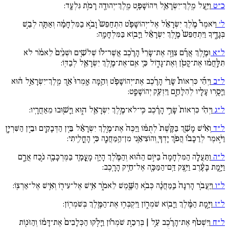
כ״ט
וַיַּ֧עַל מֶֽלֶךְ־יִשְׂרָאֵ֛ל וִיהוֹשָׁפָ֥ט מֶֽלֶךְ־יְהוּדָ֖ה רָמֹ֥ת גִּלְעָֽד:
ל׳
וַיֹּאמֶר֩ מֶ֨לֶךְ יִשְׂרָאֵ֜ל אֶל־יְהוֹשָׁפָ֗ט הִתְחַפֵּשֹ֙ וָבֹ֣א בַמִּלְחָמָ֔ה וְאַתָּ֖ה לְבַ֣שׁ
בְּגָדֶ֑יךָ וַיִּתְחַפֵּשֹ֙ מֶ֣לֶךְ יִשְׂרָאֵ֔ל וַיָּב֖וֹא בַּמִּלְחָמָֽה:
ל״א
וּמֶ֣לֶךְ אֲרָ֡ם צִוָּ֣ה אֶת־שָׂרֵי֩ הָרֶ֨כֶב אֲשֶׁר־ל֜וֹ שְׁלֹשִׁ֚ים וּשְׁנַ֙יִם֙ לֵאמֹ֔ר לֹא
תִּלָּ֣חֲמ֔וּ אֶת־קָטֹ֖ן וְאֶת־גָּד֑וֹל כִּ֛י אִֽם־אֶת־מֶ֥לֶךְ יִשְׂרָאֵ֖ל לְבַדּֽוֹ:
ל״ב
וַיְהִ֡י כִּרְאוֹת֩ שָׂרֵ֨י הָרֶ֜כֶב אֶת־יְהוֹשָׁפָ֗ט וְהֵ֚מָּה אָֽמְרוּ֙ אַ֣ךְ מֶֽלֶךְ־יִשְׂרָאֵ֣ל ה֔וּא
וַיָּסֻ֥רוּ עָלָ֖יו לְהִלָּחֵ֑ם וַיִּזְעַ֖ק יְהוֹשָׁפָֽט:
ל״ג
וַיְהִ֗י כִּרְאוֹת֙ שָׂרֵ֣י הָרֶ֔כֶב כִּֽי־לֹא־מֶ֥לֶךְ יִשְׂרָאֵ֖ל ה֑וּא וַיָּשׁ֖וּבוּ מֵאַחֲרָֽיו:
ל״ד
וְאִ֗ישׁ מָשַׁ֚ךְ בַּקֶּ֙שֶׁת֙ לְתֻמּ֔וֹ וַיַּכֶּה֙ אֶת־מֶ֣לֶךְ יִשְׂרָאֵ֔ל בֵּ֥ין הַדְּבָקִ֖ים וּבֵ֣ין הַשִּׁרְיָ֑ן
וַיֹּ֣אמֶר לְרַכָּב֗וֹ הֲפֹ֥ךְ יָדְךָ֛ וְהוֹצִיאֵ֥נִי מִן־הַֽמַּחֲנֶ֖ה כִּ֥י הָחֳלֵֽיתִי:
ל״ה
וַתַּעֲלֶ֚ה הַמִּלְחָמָה֙ בַּיּ֣וֹם הַה֔וּא וְהַמֶּ֗לֶךְ הָיָ֧ה מָעֳמָ֛ד בַּמֶּרְכָּבָ֖ה נֹ֣כַח אֲרָ֑ם
וַיָּ֣מָת בָּעֶ֔רֶב וַיִּ֥צֶק דַּֽם־הַמַּכָּ֖ה אֶל־חֵ֥יק הָרָֽכֶב:
ל״ו
וַיַּעֲבֹ֚ר הָרִנָּה֙ בַּֽמַּחֲנֶ֔ה כְּבֹ֥א הַשֶּׁ֖מֶשׁ לֵאמֹ֑ר אִ֥ישׁ אֶל־עִיר֖וֹ וְאִ֥ישׁ אֶל־אַרְצֽוֹ:
ל״ז
וַיָּ֣מָת הַמֶּ֔לֶךְ וַיָּב֖וֹא שֹׁמְר֑וֹן וַיִּקְבְּר֥וּ אֶת־הַמֶּ֖לֶךְ בְּשֹׁמְרֽוֹן:
ל״ח
וַיִּשְׁטֹ֨ף אֶת־הָרֶ֜כֶב עַ֣ל | בְּרֵכַ֣ת שֹׁמְר֗וֹן וַיָּלֹ֚קּוּ הַכְּלָבִים֙ אֶת־דָּמ֔וֹ וְהַזֹּנ֖וֹת