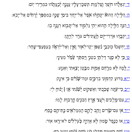
ד׳
יִגְאָלֻ֡הוּ ח֣שֶׁךְ וְ֖צַלְמָוֶת תִּֽשְׁכָּן־עָלָ֣יו עֲנָנָ֑ה יְ֜בַֽעֲתֻ֗הוּ כִּמְרִ֥ירֵי יֽוֹם:
ה׳
הַלַּ֥יְלָה הַהוּא֘ יִקָּחֵ֪ה֫וּ אֹ֥פֶל אַל־יִ֖חַדְּ בִּימֵ֣י שָׁנָ֑ה בְּמִסְפַּ֥ר יְ֜רָחִ֗ים אַל־יָבֹֽא:
ו׳
הִנֵּ֚ה הַלַּ֣יְלָה הַ֖הוּא יְהִ֣י גַלְמ֑וּד אַל־תָּב֖וֹא רְנָנָ֣ה בֽוֹ:
ז׳
יִקְּבֻ֥הוּ אֹֽרְרֵי־י֑וֹם הָֽ֜עֲתִידִ֗ים עֹרֵ֥ר לִוְיָתָֽן:
ח׳
יֶחְשְׁכוּ֘ כּֽוֹכְבֵ֪י נִ֫שְׁפּ֥וֹ יְקַו־לְא֥וֹר וָאַ֑יִן וְאַל־יִ֜רְאֶ֗ה בְּעַפְעַפֵּי־שָֽׁחַר:
ט׳
כִּ֚י לֹ֣א סָ֖גַר דַּלְתֵ֣י בִטְנִ֑י וַיַּסְתֵּ֥ר עָ֜מָ֗ל מֵעֵינָֽי:
י׳
לָ֚מָּה לֹּ֣א מֵרֶ֣חֶם אָמ֑וּת מִבֶּ֖טֶן יָצָ֣אתִי וְאֶגְוָֽע:
י״א
מַדּוּעַ קִדְּמ֣וּנִי בִרְכָּ֑יִם וּמַה־שָּׁ֜דַ֗יִם כִּ֣י אִינָֽק:
י״ב
כִּֽי־עַ֖תָּה שָׁכַ֣בְתִּי וְאֶשְׁק֑וֹט יָ֜שַׁ֗נְתִּי אָ֚ז | יָנ֬וּחַֽ לִֽי:
י״ג
עִם־מְ֖לָכִים וְיֹ֣עֲצֵי אָ֑רֶץ הַבֹּנִ֖ים חֳרָב֣וֹת לָֽמוֹ:
י״ד
א֣וֹ עִם־שָׂ֖רִים זָהָ֣ב לָהֶ֑ם הַֽמְמַלְאִ֖ים בָּֽתֵּיהֶ֣ם כָּֽסֶף:
ט״ו
אוֹ כְנֶ֣פֶל טָ֖מוּן לֹ֣א אֶֽהְיֶ֑ה כְּ֜עֹֽלְלִ֗ים לֹא־רָ֥אוּ אֽוֹר:
ט״ז
שָׁ֣ם רְ֖שָׁעִים חָ֣דְלוּ רֹ֑גֶז וְשָׁ֥ם יָ֜נ֗וּחוּ יְגִ֣יעֵי כֹֽחַ: