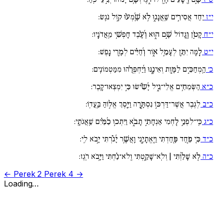
י״ז
יַחַד אֲסִירִ֣ים שַֽׁאֲנָנ֑וּ לֹ֥א שָֽׁ֜מְע֗וּ ק֣וֹל נֹגֵֽשׂ:
י״ח
קָטֹ֣ן וְ֖גָדוֹל שָׁ֣ם ה֑וּא וְ֜עֶ֗בֶד חָפְשִׁ֥י מֵֽאֲדֹנָֽיו:
י״ט
לָ֚מָּה יִתֵּ֣ן לְעָמֵ֣ל א֑וֹר וְ֜חַיִּ֗ים לְמָ֣רֵי נָֽפֶשׁ:
כ׳
הַֽמְחַכִּ֣ים לַמָּ֣וֶת וְאֵינֶ֑נּוּ וַ֜יַּחְפְּרֻ֗הוּ מִמַּטְמוֹנִֽים:
כ״א
הַשְּׂמֵחִ֥ים אֱלֵי־גִ֑יל יָ֜שִׂ֗ישׂוּ כִּ֣י יִמְצְאוּ־קָֽבֶר:
כ״ב
לְגֶבֶר אֲשֶׁר־דַּרְכּ֣וֹ נִסְתָּ֑רָה וַיָּ֖סֶךְ אֱל֣וֹהַּ בַּֽעֲדֽוֹ:
כ״ג
כִּֽי־לִפְנֵ֣י לַ֖חְמִי אַנְחָתִ֣י תָבֹ֑א וַיִּתְּכ֥וּ כַ֜מַּ֗יִם שַֽׁאֲגֹתָֽי:
כ״ד
כִּ֚י פַ֣חַד פָּ֖חַדְתִּי וַיֶּֽאֱתָיֵ֑נִי וַֽאֲשֶׁ֥ר יָ֜גֹ֗רְתִּי יָ֣בֹא לִֽי:
כ״ה
לֹ֚א שָׁלַ֨וְתִּי | וְלֹֽא־שָׁקַ֥טְתִּי וְֽלֹא־נַ֗חְתִּי וַיָּ֥בֹא רֹֽגֶז:
← Perek 2
Perek 4 →
Loading…