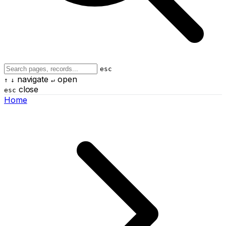
esc
navigate
open
↑
↓
↵
close
esc
Home