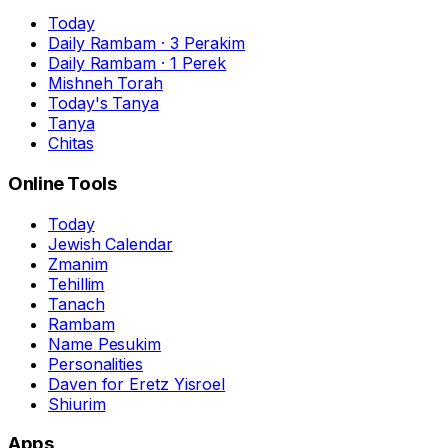
Today
Daily Rambam · 3 Perakim
Daily Rambam · 1 Perek
Mishneh Torah
Today's Tanya
Tanya
Chitas
Online Tools
Today
Jewish Calendar
Zmanim
Tehillim
Tanach
Rambam
Name Pesukim
Personalities
Daven for Eretz Yisroel
Shiurim
Apps