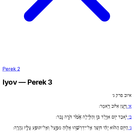
Perek 2
Iyov — Perek 3
איוב פרק ג׳
א׳
וַיַּ֥עַן אִיּ֗וֹב וַיֹּֽאמַר:
ב׳
יֹ֣אבַד י֖וֹם אִוָּ֣לֶד בּ֑וֹ וְהַלַּ֥יְלָה אָ֜מַ֗ר הֹ֣רָה גָֽבֶר:
ג׳
הַיּ֥וֹם הַה֗וּא יְֽהִ֫י ח֥שֶׁךְ אַֽל־יִדְרְשֵׁ֣הוּ אֱל֣וֹהַּ מִמָּ֑עַל וְאַֽל־תּוֹפַ֖ע עָלָ֣יו נְהָרָֽה: