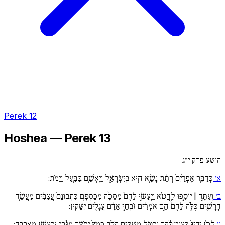
Perek 12
Hoshea — Perek 13
הושע פרק י״ג
א׳
כְּדַבֵּ֚ר אֶפְרַ֙יִם֙ רְתֵ֔ת נָשָׂ֥א ה֖וּא בְּיִשְׂרָאֵ֑ל וַיֶּאְשַׁ֥ם בַּבַּ֖עַל וַיָּמֹֽת:
ב׳
וְעַתָּ֣ה | יוֹסִ֣פוּ לַֽחֲטֹ֗א וַיַּֽעֲשׂ֣וּ לָהֶם֩ מַסֵּכָ֨ה מִכַּסְפָּ֚ם כִּתְבוּנָם֙ עֲצַבִּ֔ים מַֽעֲשֵׂ֥ה
חָֽרָשִׁ֖ים כֻּלֹּ֑ה לָהֶם֙ הֵ֣ם אֹמְרִ֔ים זֹֽבְחֵ֣י אָדָ֔ם עֲגָלִ֖ים יִשָּׁקֽוּן:
ג׳
לָכֵ֗ן יִֽהְיוּ֙ כַּֽעֲנַן־בֹּ֔קֶר וְכַטַּ֖ל מַשְׁכִּ֣ים הֹלֵ֑ךְ כְּמֹץ֙ יְסֹעֵ֣ר מִגֹּ֔רֶן וּכְעָשָׁ֖ן מֵֽאֲרֻבָּֽה: