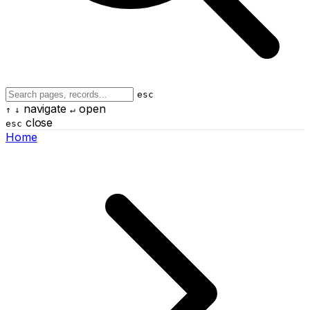
esc
navigate
open
↑
↓
↵
close
esc
Home