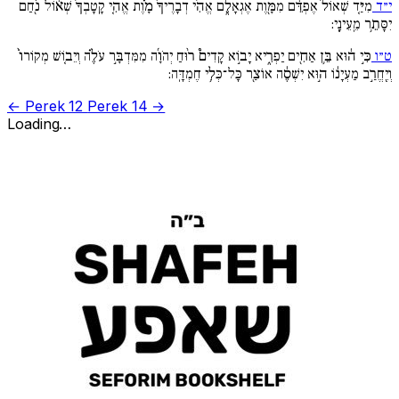
י״ד
מִיַּ֚ד שְׁאוֹל֙ אֶפְדֵּ֔ם מִמָּ֖וֶת אֶגְאָלֵ֑ם אֱהִ֨י דְבָרֶיךָ֜ מָ֗וֶת אֱהִ֚י קָֽטָבְךָ֙ שְׁא֔וֹל נֹ֖חַם
יִסָּתֵ֥ר מֵֽעֵינָֽי:
ט״ו
כִּ֣י ה֔וּא בֵּ֥ן אַחִ֖ים יַפְרִ֑יא יָב֣וֹא קָדִים֩ ר֨וּחַ יְהֹוָ֜ה מִמִּדְבָּ֣ר עֹלֶ֗ה וְיֵב֚וֹשׁ מְקוֹרוֹ֙
וְיֶֽחֱרַ֣ב מַעְיָנ֔וֹ ה֣וּא יִשְׁסֶ֔ה אוֹצַ֖ר כָּל־כְּלִ֥י חֶמְדָּֽה:
← Perek 12
Perek 14 →
Loading…