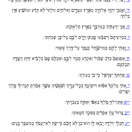
ד׳
וְאָֽנֹכִ֛י יְהֹוָ֥ה אֱלֹהֶ֖יךָ מֵאֶ֣רֶץ מִצְרָ֑יִם וֵֽאלֹהִ֚ים זֽוּלָתִי֙ לֹ֣א תֵדָ֔ע וּמוֹשִׁ֥יעַ אַ֖יִן
בִּלְתִּֽי:
ה׳
אֲנִ֥י יְדַעְתִּ֖יךָ בַּמִּדְבָּ֑ר בְּאֶ֖רֶץ תַּלְאֻוּבֹֽת:
ו׳
כְּמַרְעִיתָם֙ וַיִּשְׂבָּ֔עוּ שָֽׂבְע֖וּ וַיָּ֣רָם לִבָּ֑ם עַל־כֵּ֖ן שְׁכֵחֽוּנִי:
ז׳
וָֽאֱהִ֥י לָהֶ֖ם כְּמוֹ־שָׁ֑חַל כְּנָמֵ֖ר עַל־דֶּ֥רֶךְ אָשֽׁוּר:
ח׳
אֶפְגְּשֵׁם֙ כְּדֹ֣ב שַׁכּ֔וּל וְאֶקְרַ֖ע סְג֣וֹר לִבָּ֑ם וְאֹֽכְלֵ֥ם שָׁם֙ כְּלָבִ֔יא חַיַּ֥ת הַשָּׂדֶ֖ה
תְּבַקְּעֵֽם:
ט׳
שִֽׁחֶתְךָ֥ יִשְׂרָאֵ֖ל כִּֽי־בִ֥י בְעֶזְרֶֽךָ:
י׳
אֱהִ֚י מַלְכְּךָ֙ אֵפ֔וֹא וְיוֹשִֽׁיֽעֲךָ֖ בְּכָל־עָרֶ֑יךָ וְשֹׁ֣פְטֶ֔יךָ אֲשֶׁ֣ר אָמַ֔רְתָּ תְּנָה־לִּ֖י מֶ֥לֶךְ
וְשָׂרִֽים:
י״א
אֶֽתֶּן־לְךָ֥ מֶ֙לֶךְ֙ בְּאַפִּ֔י וְאֶקַּ֖ח בְּעֶבְרָתִֽי:
י״ב
צָרוּר֙ עֲו‍ֹ֣ן אֶפְרָ֔יִם צְפוּנָ֖ה חַטָּאתֽוֹ:
י״ג
חֶבְלֵ֥י יֽוֹלֵדָ֖ה יָבֹ֣אוּ ל֑וֹ הוּא־בֵן֙ לֹ֣א חָכָ֔ם כִּֽי־עֵ֥ת לֹא־יַֽעֲמֹ֖ד בְּמִשְׁבַּ֥ר בָּנִֽים: