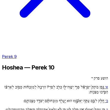
Perek 9
Hoshea — Perek 10
הושע פרק י׳
א׳
גֶּ֚פֶן בּוֹקֵק֙ יִשְׂרָאֵ֔ל פְּרִ֖י יְשַׁוֶּה־לּ֑וֹ כְּרֹ֣ב לְפִרְי֗וֹ הִרְבָּה֙ לַמִּזְבְּח֔וֹת כְּט֣וֹב לְאַרְצ֔וֹ
הֵטִ֖יבוּ מַצֵּבֽוֹת:
ב׳
חָלַ֥ק לִבָּ֖ם עַתָּ֣ה יֶאְשָׁ֑מוּ הוּא יַֽעֲרֹ֣ף מִזְבְּחוֹתָ֔ם יְשֹׁדֵ֖ד מַצֵּֽבוֹתָֽם:
ג׳
כִּ֚י עַתָּה֙ יֹֽאמְר֔וּ אֵ֥ין מֶ֖לֶךְ לָ֑נוּ כִּ֣י לֹ֚א יָרֵ֙אנוּ֙ אֶת־יְהֹוָ֔ה וְהַמֶּ֖לֶךְ מַה־יַּֽעֲשֶׂה־לָּֽנוּ: