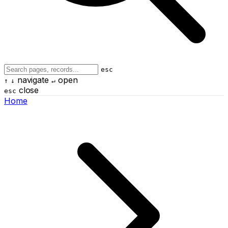
esc
navigate
open
↑
↓
↵
close
esc
Home