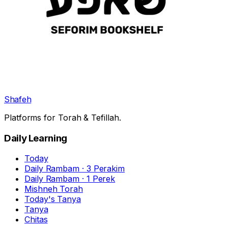
Shafeh
Platforms for Torah & Tefillah.
Daily Learning
Today
Daily Rambam · 3 Perakim
Daily Rambam · 1 Perek
Mishneh Torah
Today's Tanya
Tanya
Chitas