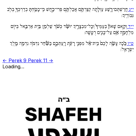
י״ג
חֲרַשְׁתֶּם־רֶ֛שַׁע עַוְלָ֥תָה קְצַרְתֶּ֖ם אֲכַלְתֶּ֣ם פְּרִי־כָ֑חַשׁ כִּֽי־בָטַ֥חְתָּ בְדַרְכְּךָ֖ בְּרֹ֥ב
גִּבּוֹרֶֽיךָ:
י״ד
וְקָ֣אם שָׁאוֹן֘ בְּעַמֶּיךָ֒ וְכָל־מִבְצָרֶ֣יךָ יוּשָּׁ֔ד כְּשֹׁ֧ד שַׁלְמַ֛ן בֵּ֥ית אַרְבֵּ֖אל בְּי֣וֹם
מִלְחָמָ֑ה אֵ֥ם עַל־בָּנִ֖ים רֻטָּֽשָׁה:
ט״ו
כָּ֗כָה עָשָׂ֚ה לָכֶם֙ בֵּֽית־אֵ֔ל מִפְּנֵ֖י רָעַ֣ת רָֽעַתְכֶ֑ם בַּשַּׁ֕חַר נִדְמֹ֥ה נִדְמָ֖ה מֶ֥לֶךְ
יִשְׂרָאֵֽל:
← Perek 9
Perek 11 →
Loading…