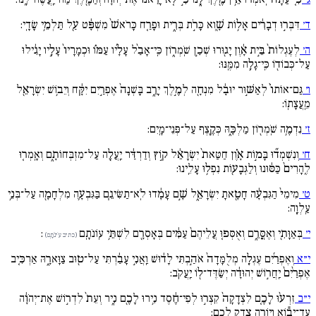
ד׳
דִּבְּר֣וּ דְבָרִ֔ים אָל֥וֹת שָׁ֖וְא כָּרֹ֣ת בְּרִ֑ית וּפָרַ֚ח כָּרֹאשׁ֙ מִשְׁפָּ֔ט עַ֖ל תַּלְמֵ֥י שָׂדָֽי:
ה׳
לְעֶגְלוֹת֙ בֵּ֣ית אָ֔וֶן יָג֖וּרוּ שְׁכַ֣ן שֹֽׁמְר֑וֹן כִּֽי־אָבַ֨ל עָלָ֜יו עַמּ֗וֹ וּכְמָרָיו֙ עָלָ֣יו יָגִ֔ילוּ
עַל־כְּבוֹד֖וֹ כִּֽי־גָלָ֥ה מִמֶּֽנּוּ:
ו׳
גַּם־אוֹתוֹ֙ לְאַשּׁ֣וּר יוּבָ֔ל מִנְחָ֖ה לְמֶ֣לֶךְ יָרֵ֑ב בָּשְׁנָה֙ אֶפְרַ֣יִם יִקָּ֔ח וְיֵב֥וֹשׁ יִשְׂרָאֵ֖ל
מֵֽעֲצָתֽוֹ:
ז׳
נִדְמֶ֥ה שֹֽׁמְר֖וֹן מַלְכָּ֑הּ כְּקֶ֖צֶף עַל־פְּנֵי־מָֽיִם:
ח׳
וְנִשְׁמְד֞וּ בָּמ֣וֹת אָ֗וֶן חַטַּאת֙ יִשְׂרָאֵ֔ל ק֣וֹץ וְדַרְדַּ֔ר יַֽעֲלֶ֖ה עַל־מִזְבְּחוֹתָ֑ם וְאָֽמְר֚וּ
לֶֽהָרִים֙ כַּסּ֔וּנוּ וְלַגְּבָע֖וֹת נִפְל֥וּ עָלֵֽינוּ:
ט׳
מִימֵי֙ הַגִּבְעָ֔ה חָטָ֖אתָ יִשְׂרָאֵ֑ל שָׁ֣ם עָמָ֔דוּ לֹֽא־תַשִּׂיגֵ֧ם בַּגִּבְעָ֛ה מִלְחָמָ֖ה עַל־בְּנֵ֥י
עַֽלְוָֽה:
י׳
בְּאַוָּתִ֖י וְאֶסֳּרֵ֑ם וְאֻסְּפ֚וּ עֲלֵיהֶם֙ עַמִּ֔ים בְּאָסְרָ֖ם לִשְׁתֵּ֥י עֽוֹנֹתָֽם
:
(כתיב עֹינֹתָֽם)
י״א
וְאֶפְרַ֜יִם עֶגְלָ֚ה מְלֻמָּדָה֙ אֹהַ֣בְתִּי לָד֔וּשׁ וַֽאֲנִ֣י עָבַ֔רְתִּי עַל־ט֖וּב צַוָּארָ֑הּ אַרְכִּ֚יב
אֶפְרַ֙יִם֙ יַֽחֲר֣וֹשׁ יְהוּדָ֔ה יְשַׂדֶּד־ל֖וֹ יַֽעֲקֹֽב:
י״ב
זִרְע֨וּ לָכֶ֚ם לִצְדָקָה֙ קִצְר֣וּ לְפִי־חֶ֔סֶד נִ֥ירוּ לָכֶ֖ם נִ֑יר וְעֵת֙ לִדְר֣וֹשׁ אֶת־יְהֹוָ֔ה
עַד־יָב֕וֹא וְיוֹרֶ֥ה צֶ֖דֶק לָכֶֽם: