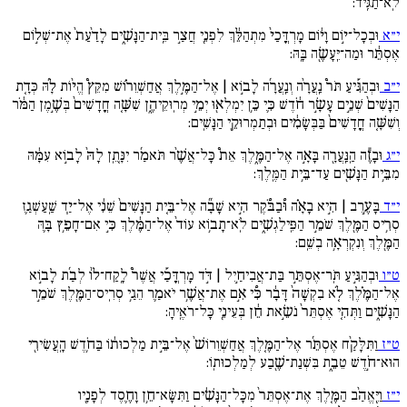
לֹֽא־תַגִּֽיד:
י״א
וּבְכָל־י֣וֹם וָי֔וֹם מָרְדֳּכַי֙ מִתְהַלֵּ֔ךְ לִפְנֵ֖י חֲצַ֣ר בֵּֽית־הַנָּשִׁ֑ים לָדַ֨עַת֙ אֶת־שְׁל֣וֹם
אֶסְתֵּ֔ר וּמַה־יֵּֽעָשֶׂ֖ה בָּֽהּ:
י״ב
וּבְהַגִּ֡יעַ תֹּר֩ נַֽעֲרָ֨ה וְנַֽעֲרָ֜ה לָב֣וֹא | אֶל־הַמֶּ֣לֶךְ אֲחַשְׁוֵר֗וֹשׁ מִקֵּץ֩ הֱי֨וֹת לָ֜הּ כְּדָ֤ת
הַנָּשִׁים֙ שְׁנֵ֣ים עָשָׂ֣ר חֹ֔דֶשׁ כִּ֛י כֵּ֥ן יִמְלְא֖וּ יְמֵ֣י מְרֽוּקֵיהֶ֑ן שִׁשָּׁ֤ה חֳדָשִׁים֙ בְּשֶׁ֣מֶן הַמֹּ֔ר
וְשִׁשָּׁ֤ה חֳדָשִׁים֙ בַּבְּשָׂמִ֔ים וּבְתַמְרוּקֵ֖י הַנָּשִֽׁים:
י״ג
וּבָזֶ֕ה הַֽנַּֽעֲרָ֖ה בָּאָ֣ה אֶל־הַמֶּ֑לֶךְ אֵת֩ כָּל־אֲשֶׁ֨ר תֹּאמַ֜ר יִנָּ֤תֵֽן לָהּ֙ לָב֣וֹא עִמָּ֔הּ
מִבֵּ֥ית הַנָּשִׁ֖ים עַד־בֵּ֥ית הַמֶּֽלֶךְ:
י״ד
בָּעֶ֣רֶב | הִ֣יא בָאָ֗ה וּ֠בַבֹּ֠קֶר הִ֣יא שָׁבָ֞ה אֶל־בֵּ֤ית הַנָּשִׁים֙ שֵׁנִ֔י אֶל־יַ֧ד שַֽׁעַשְׁגַ֛ז
סְרִ֥יס הַמֶּ֖לֶךְ שֹׁמֵ֣ר הַפִּֽילַגְשִׁ֑ים לֹֽא־תָב֥וֹא עוֹד֙ אֶל־הַמֶּ֔לֶךְ כִּ֣י אִם־חָפֵ֥ץ בָּ֛הּ
הַמֶּ֖לֶךְ וְנִקְרְאָ֥ה בְשֵֽׁם:
ט״ו
וּבְהַגִּ֣יעַ תֹּֽר־אֶסְתֵּ֣ר בַּת־אֲבִיחַ֣יִל | דֹּ֣ד מָרְדֳּכַ֡י אֲשֶׁר֩ לָֽקַח־ל֨וֹ לְבַ֜ת לָב֣וֹא
אֶל־הַמֶּ֗לֶךְ לֹ֤א בִקְשָׁה֙ דָּבָ֔ר כִּ֠י אִ֣ם אֶת־אֲשֶׁ֥ר יֹאמַ֛ר הֵגַ֥י סְרִֽיס־הַמֶּ֖לֶךְ שֹׁמֵ֣ר
הַנָּשִׁ֑ים וַתְּהִ֤י אֶסְתֵּר֙ נֹשֵׂ֣את חֵ֔ן בְּעֵינֵ֖י כָּל־רֹאֶֽיהָ:
ט״ז
וַתִּלָּקַ֨ח אֶסְתֵּ֜ר אֶל־הַמֶּ֤לֶךְ אֲחַשְׁוֵרוֹשׁ֙ אֶל־בֵּ֣ית מַלְכוּת֔וֹ בַּחֹ֥דֶשׁ הָֽעֲשִׂירִ֖י
הוּא־חֹ֣דֶשׁ טֵבֵ֑ת בִּשְׁנַת־שֶׁ֖בַע לְמַלְכוּתֽוֹ:
י״ז
וַיֶּֽאֱהַ֨ב הַמֶּ֤לֶךְ אֶת־אֶסְתֵּר֙ מִכָּל־הַנָּשִׁ֔ים וַתִּשָּׂא־חֵ֥ן וָחֶ֛סֶד לְפָנָ֖יו