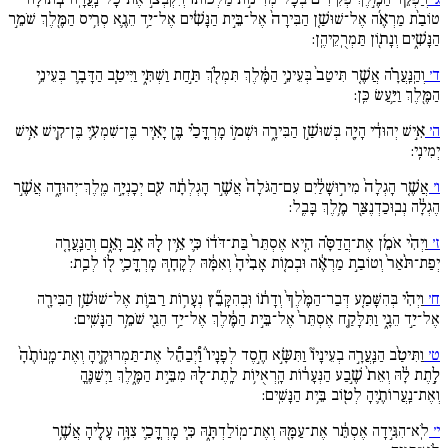
טוֹבַ֨ת מַרְאֶ֜ה אֶל־שׁוּשַׁ֤ן הַבִּירָה֙ אֶל־בֵּ֣ית הַנָּשִׁ֔ים אֶל־יַ֥ד הֵגֶ֛א‎ סְרִ֥יס הַמֶּ֖לֶךְ שֹׁמֵ֣ר
הַנָּשִׁ֑ים וְנָת֖וֹן תַּמְרֻֽקֵיהֶֽן:
ד׳
וְהַֽנַּֽעֲרָ֗ה אֲשֶׁ֤ר תִּיטַב֙ בְּעֵינֵ֣י הַמֶּ֔לֶךְ תִּמְלֹ֖ךְ תַּ֣חַת וַשְׁתִּ֑י וַיִּיטַ֧ב הַדָּבָ֛ר בְּעֵינֵ֥י
הַמֶּ֖לֶךְ וַיַּ֥עַשׂ כֵּֽן:
ה׳
אִ֣ישׁ יְהוּדִ֔י הָיָ֖ה בְּשׁוּשַׁ֣ן הַבִּירָ֑ה וּשְׁמ֣וֹ מָרְדֳּכַ֗י בֶּ֣ן יָאִ֧יר בֶּן־שִׁמְעִ֛י בֶּן־קִ֖ישׁ אִ֥ישׁ
יְמִינִֽי:
ו׳
אֲשֶׁ֤ר הָגְלָה֙ מִיר֣וּשָׁלַ֔יִם עִם־הַגֹּלָה֙ אֲשֶׁ֣ר הָגְלְתָ֔ה עִ֖ם יְכָנְיָ֣ה מֶֽלֶךְ־יְהוּדָ֑ה אֲשֶׁ֣ר
הֶגְלָ֔ה נְבֽוּכַדְנֶצַּ֖ר מֶ֥לֶךְ בָּבֶֽל:
ז׳
וַיְהִ֨י אֹמֵ֜ן אֶת־הֲדַסָּ֗ה הִ֤יא אֶסְתֵּר֙ בַּת־דֹּד֔וֹ כִּ֛י אֵ֥ין לָ֖הּ אָ֣ב וָאֵ֑ם וְהַנַּֽעֲרָ֤ה
יְפַת־תֹּ֨אַר֙ וְטוֹבַ֣ת מַרְאֶ֔ה וּבְמ֤וֹת אָבִ֨יהָ֙ וְאִמָּ֔הּ לְקָחָ֧הּ מָרְדֳּכַ֛י ל֖וֹ לְבַֽת:
ח׳
וַיְהִ֗י בְּהִשָּׁמַ֤ע דְּבַר־הַמֶּ֨לֶךְ֙ וְדָת֔וֹ וּֽבְהִקָּבֵ֞ץ נְעָר֥וֹת רַבּ֛וֹת אֶל־שׁוּשַׁ֥ן הַבִּירָ֖ה
אֶל־יַ֣ד הֵגָ֑י וַתִּלָּקַ֤ח אֶסְתֵּר֙ אֶל־בֵּ֣ית הַמֶּ֔לֶךְ אֶל־יַ֥ד הֵגַ֖י שֹׁמֵ֥ר הַנָּשִֽׁים:
ט׳
וַתִּיטַ֨ב הַנַּֽעֲרָ֣ה בְעֵינָיו֘ וַתִּשָּׂ֣א חֶ֣סֶד לְפָנָיו֒ וַ֠יְבַהֵ֠ל אֶת־תַּמְרוּקֶ֤יהָ וְאֶת־מָֽנוֹתֶ֨הָ֙
לָ֣תֶת לָ֔הּ וְאֵת֙ שֶׁ֣בַע הַנְּעָר֔וֹת הָֽרְאֻי֥וֹת לָֽתֶת־לָ֖הּ מִבֵּ֣ית הַמֶּ֑לֶךְ וַיְשַׁנֶּ֧הָ
וְאֶת־נַֽעֲרוֹתֶ֛יהָ לְט֖וֹב בֵּ֥ית הַנָּשִֽׁים:
י׳
לֹֽא־הִגִּ֣ידָה אֶסְתֵּ֔ר אֶת־עַמָּ֖הּ וְאֶת־מֽוֹלַדְתָּ֑הּ כִּ֧י מָרְדֳּכַ֛י צִוָּ֥ה עָלֶ֖יהָ אֲשֶׁ֥ר