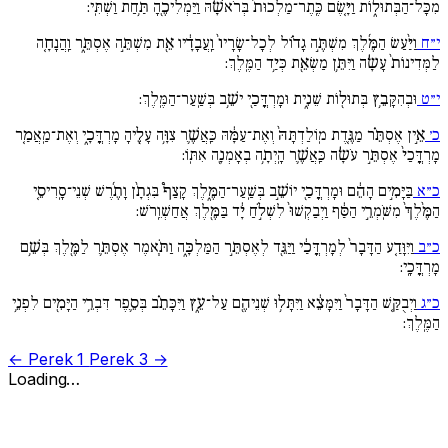
מִכָּל־הַבְּתוּל֑וֹת וַיָּ֤שֶׂם כֶּֽתֶר־מַלְכוּת֙ בְּרֹאשָׁ֔הּ וַיַּמְלִיכֶ֖הָ תַּ֥חַת וַשְׁתִּֽי:
י״ח
וַיַּ֨עַשׂ הַמֶּ֜לֶךְ מִשְׁתֶּ֣ה גָד֗וֹל לְכָל־שָׂרָיו֙ וַֽעֲבָדָ֔יו אֵ֖ת מִשְׁתֵּ֣ה אֶסְתֵּ֑ר וַֽהֲנָחָ֤ה
לַמְּדִינוֹת֙ עָשָׂ֔ה וַיִּתֵּ֥ן מַשְׂאֵ֖ת כְּיַ֥ד הַמֶּֽלֶךְ:
י״ט
וּבְהִקָּבֵ֥ץ בְּתוּל֖וֹת שֵׁנִ֑ית וּמָרְדֳּכַ֖י ישֵׁ֥ב בְּשַֽׁעַר־הַמֶּֽלֶךְ:
כ׳
אֵ֣ין אֶסְתֵּ֗ר מַגֶּ֤דֶת מֽוֹלַדְתָּהּ֙ וְאֶת־עַמָּ֔הּ כַּֽאֲשֶׁ֛ר צִוָּ֥ה עָלֶ֖יהָ מָרְדֳּכָ֑י וְאֶת־מַֽאֲמַ֤ר
מָרְדֳּכַי֙ אֶסְתֵּ֣ר עֹשָׂ֔ה כַּֽאֲשֶׁ֛ר הָֽיְתָ֥ה בְאָמְנָ֖ה אִתּֽוֹ:
כ״א
בַּיָּמִ֣ים הָהֵ֔ם וּמָרְדֳּכַ֖י יוֹשֵׁ֣ב בְּשַֽׁעַר־הַמֶּ֑לֶךְ קָצַף֩ בִּגְתָ֨ן וָתֶ֜רֶשׁ שְׁנֵי־סָֽרִיסֵ֤י
הַמֶּ֨לֶךְ֙ מִשֹּֽׁמְרֵ֣י הַסַּ֔ף וַיְבַקְשׁוּ֙ לִשְׁלֹ֣חַ יָ֔ד בַּמֶּ֖לֶךְ אֲחַשְׁוֵֽרֹשׁ:
כ״ב
וַיִּוָּדַ֤ע הַדָּבָר֙ לְמָרְדֳּכַ֔י וַיַּגֵּ֖ד לְאֶסְתֵּ֣ר הַמַּלְכָּ֑ה וַתֹּ֧אמֶר אֶסְתֵּ֛ר לַמֶּ֖לֶךְ בְּשֵׁ֥ם
מָרְדֳּכָֽי:
כ״ג
וַיְבֻקַּ֤שׁ הַדָּבָר֙ וַיִּמָּצֵ֔א וַיִּתָּל֥וּ שְׁנֵיהֶ֖ם עַל־עֵ֑ץ וַיִּכָּתֵ֗ב בְּסֵ֛פֶר דִּבְרֵ֥י הַיָּמִ֖ים לִפְנֵ֥י
הַמֶּֽלֶךְ:
← Perek 1
Perek 3 →
Loading…