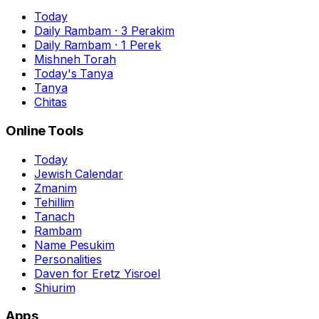
Today
Daily Rambam · 3 Perakim
Daily Rambam · 1 Perek
Mishneh Torah
Today's Tanya
Tanya
Chitas
Online Tools
Today
Jewish Calendar
Zmanim
Tehillim
Tanach
Rambam
Name Pesukim
Personalities
Daven for Eretz Yisroel
Shiurim
Apps