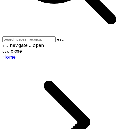
esc
navigate
open
↑
↓
↵
close
esc
Home