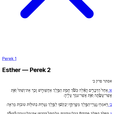
Perek 1
Esther — Perek 2
אסתר פרק ב׳
א׳
אַחַר֙ הַדְּבָרִ֣ים הָאֵ֔לֶּה כְּשֹׁ֕ךְ חֲמַ֖ת הַמֶּ֣לֶךְ אַחֲשְׁוֵר֑וֹשׁ זָכַ֤ר אֶת־וַשְׁתִּי֙ וְאֵ֣ת
אֲשֶׁר־עָשָׂ֔תָה וְאֵ֥ת אֲשֶׁר־נִגְזַ֖ר עָלֶֽיהָ:
ב׳
וַיֹּֽאמְר֥וּ נַֽעֲרֵֽי־הַמֶּ֖לֶךְ מְשָֽׁרְתָ֑יו יְבַקְשׁ֥וּ לַמֶּ֛לֶךְ נְעָר֥וֹת בְּתוּל֖וֹת טוֹב֥וֹת מַרְאֶֽה:
ג׳
וְיַפְקֵ֨ד הַמֶּ֣לֶךְ פְּקִידִים֘ בְּכָל־מְדִינ֣וֹת מַלְכוּתוֹ֒ וְיִקְבְּצ֣וּ אֶת־כָּל־נַֽעֲרָֽה־בְ֠תוּלָ֠ה