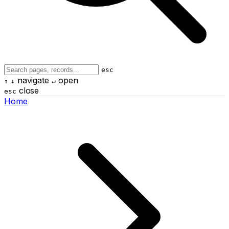
esc
navigate
open
↑
↓
↵
close
esc
Home