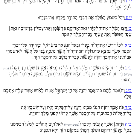
י״ח
וַיַּגֵּ֞ד שָׁפָ֚ן הַסּוֹפֵר֙ לַמֶּ֣לֶךְ לֵאמֹ֔ר סֵפֶר נָ֣תַן לִ֔י חִלְקִיָּ֖הוּ הַכֹּהֵ֑ן וַיִּקְרָא־ב֥וֹ שָׁפָ֖ן
לִפְנֵ֥י הַמֶּֽלֶךְ:
י״ט
וַיְהִי֙ כִּשְׁמֹ֣עַ הַמֶּ֔לֶךְ אֵ֖ת דִּבְרֵ֣י הַתּוֹרָ֑ה וַיִּקְרַ֖ע אֶת־בְּגָדָֽיו:
כ׳
וַֽיְצַ֣ו הַמֶּ֡לֶךְ אֶת־חִלְקִיָּ֡הוּ וְאֶת־אֲחִיקָ֣ם בֶּן־שָׁ֠פָן וְאֶת־עַבְדּ֨וֹן בֶּן־מִיכָ֜ה וְאֵ֣ת|
שָׁפָ֣ן הַסּוֹפֵ֗ר וְאֵ֛ת עֲשָׂיָ֥ה עֶֽבֶד־הַמֶּ֖לֶךְ לֵאמֹֽר:
כ״א
לְכוּ֩ דִרְשׁ֨וּ אֶת־יְהֹוָ֜ה בַּֽעֲדִ֗י וּבְעַד֙ הַנִּשְׁאָר֙ בְּיִשְׂרָאֵ֣ל וּבִֽיהוּדָ֔ה עַל־דִּבְרֵ֥י
הַסֵּ֖פֶר אֲשֶׁ֣ר נִמְצָ֑א כִּֽי־גְדוֹלָ֚ה חֲמַת־יְהֹוָה֙ אֲשֶׁ֣ר נִתְּכָ֣ה בָ֔נוּ עַל֩ אֲשֶׁ֨ר לֹא־שָֽׁמְר֚וּ
אֲבוֹתֵ֙ינוּ֙ אֶת־דְּבַ֣ר יְהֹוָ֔ה לַֽעֲשׂ֕וֹת כְּכָל־הַכָּת֖וּב עַל־הַסֵּ֥פֶר הַזֶּֽה:
כ״ב
וַיֵּ֨לֶךְ חִלְקִיָּ֜הוּ וַֽאֲשֶׁ֣ר הַמֶּ֗לֶךְ אֶל־חֻלְדָּ֨ה הַנְּבִיאָ֜ה אֵ֣שֶׁת| שַׁלֻּ֣ם בֶּן־תָּקְהַ֗ת
(כתיב
בֶּן־חַסְרָה֙ שׁוֹמֵ֣ר הַבְּגָדִ֔ים וְהִ֛יא יוֹשֶׁ֥בֶת בִּירֽוּשָׁלִַ֖ם בַּמִּשְׁנֶ֑ה וַיְדַבְּר֥וּ אֵלֶ֖יהָ
תָּוקְהַ֗ת)
כָּזֹֽאת:
כ״ג
וַתֹּ֣אמֶר לָהֶ֔ם כֹּֽה־אָמַ֥ר יְהֹוָ֖ה אֱלֹהֵ֣י יִשְׂרָאֵ֑ל אִמְר֣וּ לָאִ֔ישׁ אֲשֶׁר־שָׁלַ֥ח אֶתְכֶ֖ם
אֵלָֽי:
כ״ד
כֹּה אָמַ֣ר יְהֹוָ֔ה הִֽנְנִ֨י מֵבִ֥יא רָעָ֛ה עַל־הַמָּק֥וֹם הַזֶּ֖ה וְעַל־יֽוֹשְׁבָ֑יו אֵ֚ת
כָּל־הָֽאָלוֹת֙ הַכְּתוּב֣וֹת עַל־הַסֵּ֔פֶר אֲשֶׁ֣ר קָֽרְא֔וּ לִפְנֵ֖י מֶ֥לֶךְ יְהוּדָֽה:
כ״ה
תַּ֣חַת| אֲשֶׁ֣ר עֲזָב֗וּנִי וַיְקַטְּרוּ֙
לֵֽאלֹהִ֣ים אֲחֵרִ֔ים לְמַ֙עַן֙ הַכְעִיסֵ֔נִי
(כתיב וַיְקַטְּירוּ֙)
בְּכֹ֖ל מַֽעֲשֵׂ֣י יְדֵיהֶ֑ם וַתִּתַּ֧ךְ חֲמָתִ֛י בַּמָּק֥וֹם הַזֶּ֖ה וְלֹ֥א תִכְבֶּֽה: