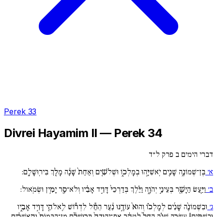
Perek 33
Divrei Hayamim II — Perek 34
דברי הימים ב פרק ל״ד
א׳
בֶּן־שְׁמוֹנֶ֥ה שָׁנִ֖ים יֹֽאשִׁיָּ֣הוּ בְמָלְכ֑וֹ וּשְׁלֹשִׁ֚ים וְאַחַת֙ שָׁנָ֔ה מָלַ֖ךְ בִּירֽוּשָׁלִָֽם:
ב׳
וַיַּ֥עַשׂ הַיָּשָׁ֖ר בְּעֵינֵ֣י יְהֹוָ֑ה וַיֵּ֗לֶךְ בְּדַרְכֵי֙ דָּוִ֣יד אָבִ֔יו וְלֹא־סָ֖ר יָמִ֥ין וּשְׂמֹֽאול:
ג׳
וּבִשְׁמוֹנֶ֨ה שָׁנִ֜ים לְמָלְכ֗וֹ וְהוּא֙ עוֹדֶ֣נּוּ נַ֔עַר הֵחֵ֕ל לִדְר֕וֹשׁ לֵֽאלֹהֵ֖י דָּוִ֣יד אָבִ֑יו
וּבִשְׁתֵּ֧ים| עֶשְׂרֵ֣ה שָׁנָ֗ה הֵחֵל֙ לְטַהֵ֔ר אֶת־יְהוּדָה֙ וִיר֣וּשָׁלִַ֔ם מִן־הַבָּמוֹת֙ וְהָ֣אֲשֵׁרִ֔ים