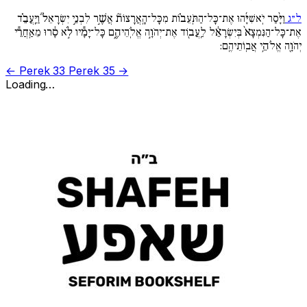
ל״ג
וַיָּ֨סַר יֹֽאשִׁיָּ֜הוּ אֶת־כָּל־הַתֹּֽעֵב֗וֹת מִכָּל־הָֽאֲרָצוֹת֘ אֲשֶׁ֣ר לִבְנֵ֣י יִשְׂרָאֵל֒ וַיַּֽעֲבֵ֗ד
אֶת־כָּל־הַנִּמְצָא֙ בְּיִשְׂרָאֵ֔ל לַֽעֲב֖וֹד אֶת־יְהֹוָ֣ה אֱלֹֽהֵיהֶ֑ם כָּל־יָמָ֕יו לֹ֣א סָ֔רוּ מֵאַֽחֲרֵ֕י
יְהֹוָ֖ה אֱלֹהֵ֥י אֲבֽוֹתֵיהֶֽם:
← Perek 33
Perek 35 →
Loading…