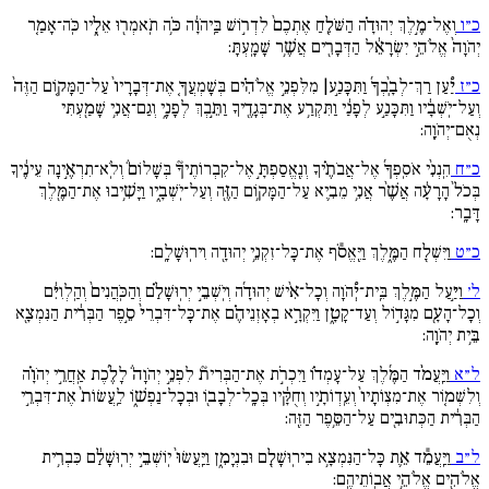
כ״ו
וְאֶל־מֶ֣לֶךְ יְהוּדָ֗ה הַשֹּׁלֵ֚חַ אֶתְכֶם֙ לִדְר֣וֹשׁ בַּֽיהֹוָ֔ה כֹּ֥ה תֹֽאמְר֖וּ אֵלָ֑יו כֹּֽה־אָמַ֚ר
יְהֹוָה֙ אֱלֹהֵ֣י יִשְׂרָאֵ֔ל הַדְּבָרִ֖ים אֲשֶׁ֥ר שָׁמָֽעְתָּ:
כ״ז
יַ֠עַן רַךְ־לְבָֽ֨בְךָ֜ וַתִּכָּנַ֣ע| מִלִּפְנֵ֣י אֱלֹהִ֗ים בְּשָׁמְעֲךָ֚ אֶת־דְּבָרָיו֙ עַל־הַמָּק֚וֹם הַזֶּה֙
וְעַל־יֹֽשְׁבָ֔יו וַתִּכָּנַ֣ע לְפָנַ֔י וַתִּקְרַ֥ע אֶת־בְּגָדֶ֖יךָ וַתֵּ֣בְךְּ לְפָנָ֑י וְגַם־אֲנִ֥י שָׁמַ֖עְתִּי
נְאֻם־יְהֹוָֽה:
כ״ח
הִֽנְנִ֨י אֹסִֽפְךָ֜ אֶל־אֲבֹתֶ֗יךָ וְנֶֽאֱסַפְתָּ֣ אֶל־קִבְרוֹתֶיךָ֘ בְּשָׁלוֹם֒ וְלֹֽא־תִרְאֶ֣ינָה עֵינֶ֔יךָ
בְּכֹל֙ הָרָעָ֔ה אֲשֶׁ֨ר אֲנִ֥י מֵבִ֛יא עַל־הַמָּק֥וֹם הַזֶּ֖ה וְעַל־יֹֽשְׁבָ֑יו וַיָּשִׁ֥יבוּ אֶת־הַמֶּ֖לֶךְ
דָּבָֽר:
כ״ט
וַיִּשְׁלַ֖ח הַמֶּ֑לֶךְ וַיֶּֽאֱסֹ֕ף אֶת־כָּל־זִקְנֵ֥י יְהוּדָ֖ה וִירֽוּשָׁלִָֽם:
ל׳
וַיַּ֣עַל הַמֶּ֣לֶךְ בֵּֽית־יְ֠הֹוָה וְכָל־אִ֨ישׁ יְהוּדָ֜ה וְיֹֽשְׁבֵ֣י יְרֽוּשָׁלִַ֗ם וְהַכֹּֽהֲנִים֙ וְהַֽלְוִיִּ֔ם
וְכָל־הָעָ֖ם מִגָּד֣וֹל וְעַד־קָטָ֑ן וַיִּקְרָ֣א בְאָזְנֵיהֶ֗ם אֶת־כָּל־דִּבְרֵי֙ סֵ֣פֶר הַבְּרִ֔ית הַנִּמְצָ֖א
בֵּ֥ית יְהֹוָֽה:
ל״א
וַיַּֽעֲמֹ֨ד הַמֶּ֜לֶךְ עַל־עָמְד֗וֹ וַיִכְרֹ֣ת אֶת־הַבְּרִית֘ לִפְנֵ֣י יְהֹוָה֒ לָלֶ֜כֶת אַֽחֲרֵ֣י יְהֹוָ֗ה
וְלִשְׁמ֚וֹר אֶת־מִצְו‍ֹתָיו֙ וְעֵֽדְו‍ֹתָ֣יו וְחֻקָּ֔יו בְּכָֽל־לְבָב֖וֹ וּבְכָל־נַפְשׁ֑וֹ לַֽעֲשׂוֹת֙ אֶת־דִּבְרֵ֣י
הַבְּרִ֔ית הַכְּתוּבִ֖ים עַל־הַסֵּ֥פֶר הַזֶּֽה:
ל״ב
וַיַּֽעֲמֵ֕ד אֵ֛ת כָּל־הַנִּמְצָ֥א בִירֽוּשָׁלִַ֖ם וּבִנְיָמִ֑ן וַיַּֽעֲשׂוּ֙ יֽוֹשְׁבֵ֣י יְרֽוּשָׁלִַ֔ם כִּבְרִ֥ית
אֱלֹהִ֖ים אֱלֹהֵ֥י אֲבֽוֹתֵיהֶֽם: