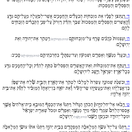
וְהַפְּסִלִ֖ים וְהַמַּסֵּכֽוֹת:
ד׳
וַיְנַתְּצ֣וּ לְפָנָ֗יו אֵת מִזְבְּח֣וֹת הַבְּעָלִ֔ים וְהַֽחַמָּנִ֛ים אֲשֶׁר־לְמַ֥עְלָה מֵֽעֲלֵיהֶ֖ם גִּדֵּ֑עַ
וְ֠הָֽאֲשֵׁרִים וְהַפְּסִלִ֚ים וְהַמַּסֵּכוֹת֙ שִׁבַּ֣ר וְהֵדַ֔ק וַיִּזְרֹק֙ עַל־פְּנֵ֣י הַקְּבָרִ֔ים הַזֹּֽבְחִ֖ים
לָהֶֽם:
ה׳
וְעַצְמוֹת֙ כֹּֽהֲנִ֔ים שָׂרַ֖ף עַל־מִזְבְּחוֹתָ֑ם
וַיְטַהֵ֥ר אֶת־יְהוּדָ֖ה וְאֶת
(כתיב מִזְבְּחוֹתָ֑ים)
יְרֽוּשָׁלִָֽם:
ו׳
וּבְעָרֵ֨י מְנַשֶּׁ֧ה וְאֶפְרַ֛יִם וְשִׁמְע֖וֹן וְעַד־נַפְתָּלִ֑י בְּחַרְבֹֽתֵיהֶ֖ם
סָבִֽיב:
(כתיב בְּחַרְבֹֽתֵיהֶ֖ם)
ז׳
וַיְנַתֵּ֣ץ אֶת־הַמִּזְבְּח֗וֹת וְאֶת־הָֽאֲשֵׁרִ֚ים וְהַפְּסִלִים֙ כִּתַּ֣ת לְהֵדַ֔ק וְכָל־הַֽחַמָּנִ֥ים גִּדַּ֖ע
בְּכָל־אֶ֣רֶץ יִשְׂרָאֵ֑ל וַיָּ֖שָׁב לִירֽוּשָׁלִָֽם:
ח׳
וּבִשְׁנַ֨ת שְׁמוֹנֶ֚ה עֶשְׂרֵה֙ לְמָלְכ֔וֹ לְטַהֵ֥ר אֶת־הָאָ֖רֶץ וְהַבָּ֑יִת שָׁ֠לַח אֶת־שָׁפָ֨ן
בֶּן־אֲצַלְיָ֜הוּ וְאֶת־מַֽעֲשֵׂיָ֣הוּ שַׂר־הָעִ֗יר וְ֠אֵת יוֹאָ֚ח בֶּן־יֽוֹאָחָז֙ הַמַּזְכִּ֔יר לְחַזֵּ֕ק אֶת־בֵּ֖ית
יְהֹוָ֥ה אֱלֹהָֽיו:
ט׳
וַיָּבֹ֜אוּ אֶל־חִלְקִיָּ֣הוּ| הַכֹּהֵ֣ן הַגָּד֗וֹל וַיִּתְּנוּ֘ אֶת־הַכֶּסֶף֘ הַמּוּבָ֣א בֵֽית־אֱלֹהִים֒ אֲשֶׁ֣ר
אָֽסְפוּ־הַלְוִיִּם֩ שֹֽׁמְרֵ֨י הַסַּ֜ף מִיַּ֧ד מְנַשֶּׁ֣ה וְאֶפְרַ֗יִם וּמִכֹּל֙ שְׁאֵרִ֣ית יִשְׂרָאֵ֔ל
וּמִכָּל־יְהוּדָ֖ה וּבִנְיָמִ֑ן וַיָּשֻׁ֖בוּ
יְרֽוּשָׁלִָֽם:
(כתיב וַיָּשֻׁ֖ביּ)
י׳
וַיִּתְּנ֗וּ עַל־יַד֙ עֹשֵׂ֣ה הַמְּלָאכָ֔ה הַמֻּפְקָדִ֖ים בְּבֵ֣ית יְהֹוָ֑ה וַיִּתְּנ֨וּ אֹת֜וֹ עוֹשֵׂ֣י הַמְּלָאכָ֗ה