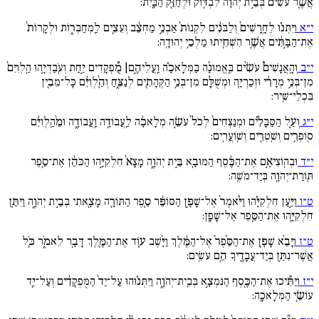
אֲשֶׁ֚ר עֹשִׂים֙ בְּבֵ֣ית יְהֹוָ֔ה לִבְדּ֥וֹק וּלְחַזֵּ֖ק הַבָּֽיִת:
י״א
וַיִּתְּנ֗וּ לֶחָֽרָשִׁים֙ וְלַבֹּנִ֔ים לִקְנוֹת֙ אַבְנֵ֣י מַחְצֵ֔ב וְעֵצִ֖ים לַֽמְחַבְּר֑וֹת וּלְקָרוֹת֙
אֶת־הַבָּ֣תִּ֔ים אֲשֶׁ֥ר הִשְׁחִ֖יתוּ מַלְכֵ֥י יְהוּדָֽה:
י״ב
וְהָֽאֲנָשִׁים֩ עֹשִׂ֨ים בֶּֽאֱמוּנָ֜ה בַּמְּלָאכָ֗ה וַֽעֲלֵיהֶ֣ם| מֻ֠פְקָדִים יַ֣חַת וְעֹֽבַדְיָ֚הוּ הַֽלְוִיִּם֙
מִן־בְּנֵ֣י מְרָרִ֔י וּזְכַרְיָ֧ה וּמְשֻׁלָּ֛ם מִן־בְּנֵ֥י הַקְּהָתִ֖ים לְנַצֵּ֑חַ וְהַֽ֨לְוִיִּ֔ם כָּל־מֵבִ֖ין
בִּכְלֵי־שִֽׁיר:
י״ג
וְעַ֣ל הַסַּבָּלִ֗ים וּמְנַצְּחִים֙ לְכֹל֙ עֹשֵׂ֣ה מְלָאכָ֔ה לַֽעֲבוֹדָ֖ה וַֽעֲבוֹדָ֑ה וּמֵ֨הַֽלְוִיִּ֔ם
סֽוֹפְרִ֥ים וְשֹֽׁטְרִ֖ים וְשֽׁוֹעֲרִֽים:
י״ד
וּבְהֽוֹצִיאָ֣ם אֶת־הַכֶּ֔סֶף הַמּוּבָ֖א בֵּ֣ית יְהֹוָ֑ה מָצָא֙ חִלְקִיָּ֣הוּ הַכֹּהֵ֔ן אֶת־סֵ֥פֶר
תּֽוֹרַת־יְהֹוָ֖ה בְּיַד־מֹשֶֽׁה:
ט״ו
וַיַּ֣עַן חִלְקִיָּ֗הוּ וַיֹּ֙אמֶר֙ אֶל־שָׁפָ֣ן הַסּוֹפֵ֔ר סֵ֧פֶר הַתּוֹרָ֛ה מָצָ֖אתִי בְּבֵ֣ית יְהֹוָ֑ה וַיִּתֵּ֧ן
חִלְקִיָּ֛הוּ אֶת־הַסֵּ֖פֶר אֶל־שָׁפָֽן:
ט״ז
וַיָּבֵ֨א שָׁפָ֚ן אֶת־הַסֵּ֙פֶר֙ אֶל־הַמֶּ֔לֶךְ וַיָּ֨שֶׁב ע֧וֹד אֶת־הַמֶּ֛לֶךְ דָּבָ֖ר לֵאמֹ֑ר כֹּ֛ל
אֲשֶׁר־נִתַּ֥ן בְּיַד־עֲבָדֶ֖יךָ הֵ֥ם עֹשִֽׂים:
י״ז
וַיַּתִּ֕יכוּ אֶת־הַכֶּ֖סֶף הַנִּמְצָ֣א בְּבֵֽית־יְהֹוָ֑ה וַיִּתְּנ֗וּהוּ עַל־יַד֙ הַמֻּפְקָדִ֔ים וְעַל־יַ֖ד
עוֹשֵׂ֥י הַמְּלָאכָֽה: