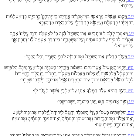
עֲלֵיכֶֽם:
י״ב
וַיָּקֻ֨מוּ אֲנָשִׁ֜ים מֵֽרָאשֵׁ֣י בְנֵֽי־אֶפְרַ֗יִם עֲזַרְיָ֚הוּ בֶן־יְהֽוֹחָנָן֙ בֶּֽרֶכְיָ֣הוּ בֶן־מְשִׁלֵּמ֔וֹת
וִֽיחִזְקִיָּ֙הוּ֙ בֶּן־שַׁלֻּ֔ם וַֽעֲמָשָׂ֖א בֶּן־חַדְלָ֑י עַל־הַבָּאִ֖ים מִן־הַצָּבָֽא:
י״ג
וַיֹּֽאמְר֣וּ לָהֶ֗ם לֹֽא־תָבִ֚יאוּ אֶת־הַשִּׁבְיָה֙ הֵ֔נָּה כִּי֩ לְאַשְׁמַ֨ת יְהֹוָ֚ה עָלֵ֙ינוּ֙ אַתֶּ֣ם
אֹֽמְרִ֔ים לְהֹסִ֥יף עַל־חַטֹּאתֵ֖ינוּ וְעַל־אַשְׁמָתֵ֑ינוּ כִּֽי־רַבָּ֚ה אַשְׁמָה֙ לָ֔נוּ וַֽחֲר֥וֹן אָ֖ף
עַל־יִשְׂרָאֵֽל:
י״ד
וַיַּֽעֲזֹ֣ב הֶֽחָל֗וּץ אֶת־הַשִּׁבְיָה֙ וְאֶת־הַבִּזָּ֔ה לִפְנֵ֥י הַשָּׂרִ֖ים וְכָל־הַקָּהָֽל:
ט״ו
וַיָּקֻ֣מוּ הָֽאֲנָשִׁים֩ אֲשֶׁר־נִקְּב֨וּ בְשֵׁמ֜וֹת וַיַּֽחֲזִ֣יקוּ בַשִּׁבְיָ֗ה וְכָל־מַֽעֲרֻמֵּיהֶם֘ הִלְבִּ֣ישׁוּ
מִן־הַשָּׁלָל֒ וַיַּלְבִּשׁ֣וּם וַ֠יַּנְעִלוּם וַיַּֽאֲכִל֨וּם וַיַּשְׁק֜וּם וַיְסֻכ֗וּם וַיְנַֽהֲל֚וּם בַּֽחֲמֹרִים֙
לְכָל־כּוֹשֵׁ֔ל וַיְבִיא֛וּם יְרֵח֥וֹ עִֽיר־הַתְּמָרִ֖ים אֵ֣צֶל אֲחֵיהֶ֑ם וַיָּשׁ֖וּבוּ שֹֽׁמְרֽוֹן:
ט״ז
בָּעֵ֣ת הַהִ֗יא שָׁלַ֞ח הַמֶּ֧לֶךְ אָחָ֛ז עַל־מַלְכֵ֥י אַשּׁ֖וּר לַעְזֹ֥ר לֽוֹ:
י״ז
וְע֥וֹד אֲדוֹמִ֖ים בָּ֑אוּ וַיַּכּ֥וּ בִֽיהוּדָ֖ה וַיִּשְׁבּוּ־שֶֽׁבִי:
י״ח
וּפְלִשְׁתִּ֣ים פָּֽשְׁט֗וּ בְּעָרֵ֨י הַשְּׁפֵלָ֣ה וְהַנֶּגֶב֘ לִֽיהוּדָה֒ וַ֠יִּלְכְּדוּ אֶת־בֵּֽית־שֶׁ֨מֶשׁ
וְאֶת־אַיָּל֜וֹן וְאֶת־הַגְּדֵר֗וֹת וְאֶת־שׂוֹכ֚וֹ וּבְנוֹתֶ֙יהָ֙ וְאֶת־תִּמְנָ֣ה וּבְנוֹתֶ֔יהָ וְאֶת־גִּמְז֖וֹ
וְאֶת־בְּנוֹתֶ֑יהָ וַיֵּֽשְׁב֖וּ שָֽׁם:
י״ט
כִּֽי־הִכְנִ֚יעַ יְהֹוָה֙ אֶת־יְהוּדָ֔ה בַּֽעֲב֖וּר אָחָ֣ז מֶֽלֶךְ־יִשְׂרָאֵ֑ל כִּ֚י הִפְרִ֙יעַ֙ בִּֽיהוּדָ֔ה