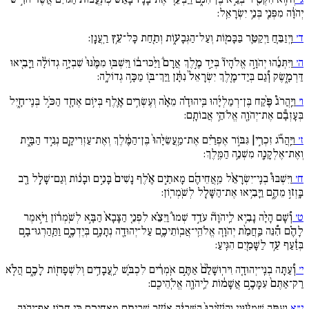
יְהֹוָ֔ה מִפְּנֵ֖י בְּנֵ֥י יִשְׂרָאֵֽל:
ד׳
וַֽיְזַבֵּ֧חַ וַיְקַטֵּ֛ר בַּבָּמ֖וֹת וְעַל־הַגְּבָע֑וֹת וְתַ֖חַת כָּל־עֵ֥ץ רַֽעֲנָֽן:
ה׳
וַיִּתְּנֵ֜הוּ יְהֹוָ֣ה אֱלֹהָיו֘ בְּיַ֣ד מֶ֣לֶךְ אֲרָם֒ וַיַּ֨כּוּ־ב֔וֹ וַיִּשְׁבּ֚וּ מִמֶּ֙נּוּ֙ שִׁבְיָ֣ה גְדוֹלָ֔ה וַיָּבִ֖יאוּ
דַּרְמָ֑שֶׂק וְ֠גַם בְּיַד־מֶ֚לֶךְ יִשְׂרָאֵל֙ נִתָּ֔ן וַיַּךְ־בּ֖וֹ מַכָּ֥ה גְדוֹלָֽה:
ו׳
וַיַּֽהֲרֹג֩ פֶּ֨קַח בֶּן־רְמַלְיָ֜הוּ בִּֽיהוּדָ֗ה מֵאָ֨ה וְעֶשְׂרִ֥ים אֶ֛לֶף בְּי֥וֹם אֶחָ֖ד הַכֹּ֣ל בְּנֵֽי־חָ֑יִל
בְּעָזְבָ֕ם אֶת־יְהֹוָ֖ה אֱלֹהֵ֥י אֲבוֹתָֽם:
ז׳
וַיַּֽהֲרֹ֞ג זִכְרִ֣י| גִּבּ֣וֹר אֶפְרַ֗יִם אֶת־מַֽעֲשֵׂיָ֙הוּ֙ בֶּן־הַמֶּ֔לֶךְ וְאֶת־עַזְרִיקָ֖ם נְגִ֣יד הַבָּ֑יִת
וְאֶת־אֶלְקָנָ֖ה מִשְׁנֵ֥ה הַמֶּֽלֶךְ:
ח׳
וַיִּשְׁבּוּ֩ בְנֵֽי־יִשְׂרָאֵ֨ל מֵֽאֲחֵיהֶ֜ם מָאתַ֣יִם אֶ֗לֶף נָשִׁים֙ בָּנִ֣ים וּבָנ֔וֹת וְגַם־שָׁלָ֥ל רָ֖ב
בָּֽזְז֣וּ מֵהֶ֑ם וַיָּבִ֥יאוּ אֶת־הַשָּׁלָ֖ל לְשֹֽׁמְרֽוֹן:
ט׳
וְ֠שָׁם הָיָ֨ה נָבִ֥יא לַֽיהֹוָה֘ עֹדֵ֣ד שְׁמוֹ֒ וַיֵּצֵ֗א לִפְנֵ֚י הַצָּבָא֙ הַבָּ֣א לְשֹֽׁמְר֔וֹן וַיֹּ֣אמֶר
לָהֶ֗ם הִ֠נֵּה בַּֽחֲמַ֨ת יְהֹוָ֧ה אֱלֹהֵֽי־אֲבֽוֹתֵיכֶ֛ם עַל־יְהוּדָ֖ה נְתָנָ֣ם בְּיֶדְכֶ֑ם וַתַּֽהַרְגוּ־בָ֣ם
בְּזַ֔עַף עַ֥ד לַשָּׁמַ֖יִם הִגִּֽיעַ:
י׳
וְ֠עַתָּה בְנֵֽי־יְהוּדָ֚ה וִירֽוּשָׁלִַ֙ם֙ אַתֶּ֣ם אֹֽמְרִ֔ים לִכְבֹּ֛שׁ לַֽעֲבָדִ֥ים וְלִשְׁפָח֖וֹת לָכֶ֑ם הֲלֹ֚א
רַק־אַתֶּם֙ עִמָּכֶ֣ם אֲשָׁמ֔וֹת לַֽיהֹוָ֖ה אֱלֹֽהֵיכֶֽם:
י״א
וְעַתָּ֣ה שְׁמָע֔וּנִי וְהָשִׁ֙יבוּ֙ הַשִּׁבְיָ֔ה אֲשֶׁ֥ר שְׁבִיתֶ֖ם מֵֽאֲחֵיכֶ֑ם כִּ֛י חֲר֥וֹן אַף־יְהֹוָ֖ה