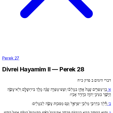
Perek 27
Divrei Hayamim II — Perek 28
דברי הימים ב פרק כ״ח
א׳
בֶּן־עֶשְׂרִ֚ים שָׁנָה֙ אָחָ֣ז בְּמָלְכ֔וֹ וְשֵֽׁשׁ־עֶשְׂרֵ֣ה שָׁנָ֔ה מָלַ֖ךְ בִּירֽוּשָׁלִָ֑ם וְלֹֽא־עָשָׂ֧ה
הַיָּשָׁ֛ר בְּעֵינֵ֥י יְהֹוָ֖ה כְּדָוִ֥יד אָבִֽיו:
ב׳
וַיֵּ֕לֶךְ בְּדַרְכֵ֖י מַלְכֵ֣י יִשְׂרָאֵ֑ל וְגַ֧ם מַסֵּכ֛וֹת עָשָׂ֖ה לַבְּעָלִֽים:
ג׳
וְה֥וּא הִקְטִ֖יר בְּגֵ֣יא בֶן־הִנֹּ֑ם וַיַּבְעֵ֚ר אֶת־בָּנָיו֙ בָּאֵ֔שׁ כְּתֹֽעֲבוֹת֙ הַגּוֹיִ֔ם אֲשֶׁר֙ הֹרִ֣ישׁ