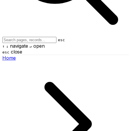
esc
navigate
open
↑
↓
↵
close
esc
Home