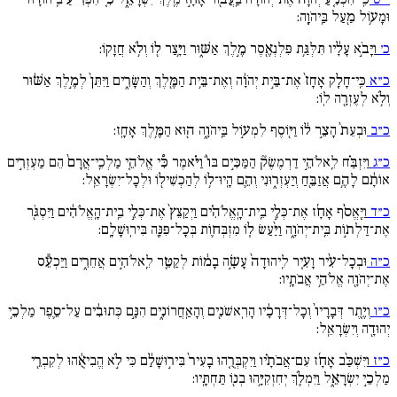
וּמָע֥וֹל מַ֖עַל בַּֽיהֹוָֽה:
כ׳
וַיָּבֹ֣א עָלָ֔יו תִּלְּגַּ֥ת פִּלְנְאֶ֖סֶר מֶ֣לֶךְ אַשּׁ֑וּר וַיָּ֥צַר ל֖וֹ וְלֹ֥א חֲזָקֽוֹ:
כ״א
כִּֽי־חָלַ֚ק אָחָז֙ אֶת־בֵּ֣ית יְהֹוָ֔ה וְאֶת־בֵּ֥ית הַמֶּ֖לֶךְ וְהַשָּׂרִ֑ים וַיִּתֵּן֙ לְמֶ֣לֶךְ אַשּׁ֔וּר
וְלֹ֥א לְעֶזְרָ֖ה לֽוֹ:
כ״ב
וּבְעֵת֙ הָצֵ֣ר ל֔וֹ וַיּ֖וֹסֶף לִמְע֣וֹל בַּֽיהֹוָ֑ה ה֖וּא הַמֶּ֥לֶךְ אָחָֽז:
כ״ג
וַיִּזְבַּ֗ח לֵֽאלֹהֵ֣י דַרְמֶשֶׂק֘ הַמַּכִּ֣ים בּוֹ֒ וַיֹּ֗אמֶר כִּ֠י אֱלֹהֵ֚י מַלְכֵֽי־אֲרָם֙ הֵם מַעְזְרִ֣ים
אוֹתָ֔ם לָהֶ֥ם אֲזַבֵּ֖חַ וְיַעְזְר֑וּנִי וְהֵ֛ם הָֽיוּ־ל֥וֹ לְהַכְשִׁיל֖וֹ וּלְכָל־יִשְׂרָאֵֽל:
כ״ד
וַיֶּֽאֱסֹ֨ף אָחָ֜ז אֶת־כְּלֵ֣י בֵֽית־הָֽאֱלֹהִ֗ים וַיְקַצֵּץ֙ אֶת־כְּלֵ֣י בֵֽית־הָֽאֱלֹהִ֔ים וַיִּסְגֹּ֖ר
אֶת־דַּלְת֣וֹת בֵּֽית־יְהֹוָ֑ה וַיַּ֨עַשׂ ל֧וֹ מִזְבְּח֛וֹת בְּכָל־פִּנָּ֖ה בִּירֽוּשָׁלִָֽם:
כ״ה
וּבְכָל־עִ֨יר וָעִ֚יר לִֽיהוּדָה֙ עָשָׂ֣ה בָמ֔וֹת לְקַטֵּ֖ר לֵֽאלֹהִ֣ים אֲחֵרִ֑ים וַיַּכְעֵ֕ס
אֶת־יְהֹוָ֖ה אֱלֹהֵ֥י אֲבֹתָֽיו:
כ״ו
וְיֶ֚תֶר דְּבָרָיו֙ וְכָל־דְּרָכָ֔יו הָרִֽאשֹׁנִ֖ים וְהָאַֽחֲרוֹנִ֑ים הִנָּ֣ם כְּתוּבִ֔ים עַל־סֵ֛פֶר מַלְכֵ֥י
יְהוּדָ֖ה וְיִשְׂרָאֵֽל:
כ״ז
וַיִּשְׁכַּ֨ב אָחָ֜ז עִם־אֲבֹתָ֗יו וַיִקְבְּרֻ֚הוּ בָעִיר֙ בִּיר֣וּשָׁלִַ֔ם כִּי לֹ֣א הֱבִיאֻ֔הוּ לְקִבְרֵ֖י
מַלְכֵ֣י יִשְׂרָאֵ֑ל וַיִּמְלֹ֛ךְ יְחִזְקִיָּ֥הוּ בְנ֖וֹ תַּחְתָּֽיו: