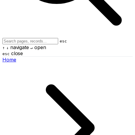
esc
navigate
open
↑
↓
↵
close
esc
Home