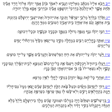
י״ב
וַיָּבֹ֚א אֵלָיו֙ מִכְתָּ֔ב מֵאֵֽלִיָּ֥הוּ הַנָּבִ֖יא לֵאמֹ֑ר כֹּ֣ה| אָמַ֣ר יְהֹוָ֗ה אֱלֹהֵי֙ דָּוִ֣יד אָבִ֔יךָ
תַּ֗חַת אֲשֶׁ֚ר לֹֽא־הָלַ֙כְתָּ֙ בְּדַרְכֵי֙ יְהֽוֹשָׁפָ֣ט אָבִ֔יךָ וּבְדַרְכֵ֖י אָסָ֥א מֶ֥לֶךְ יְהוּדָֽה:
י״ג
וַתֵּ֗לֶךְ בְּדֶ֙רֶךְ֙ מַלְכֵ֣י יִשְׂרָאֵ֔ל וַתַּזְנֶ֚ה אֶת־יְהוּדָה֙ וְאֶת־יֹֽשְׁבֵ֣י יְרֽוּשָׁלִַ֔ם כְּהַזְנ֖וֹת
בֵּ֣ית אַחְאָ֑ב וְגַ֨ם אֶת־אַחֶ֧יךָ בֵּֽית־אָבִ֛יךָ הַטּוֹבִ֥ים מִמְּךָ֖ הָרָֽגְתָּ:
י״ד
הִנֵּ֣ה יְהֹוָ֗ה נֹגֵ֛ף מַגֵּפָ֥ה גְדוֹלָ֖ה בְּעַמֶּ֑ךָ וּבְבָנֶ֥יךָ וּבְנָשֶׁ֖יךָ וּבְכָל־רְכוּשֶֽׁךָ:
ט״ו
וְאַתָּ֛ה בָּֽחֳלָיִ֥ים רַבִּ֖ים בְּמַֽחֲלֵ֣ה מֵעֶ֑יךָ עַד־יֵֽצְא֚וּ מֵעֶ֙יךָ֙ מִן־הַחֹ֔לִי יָמִ֖ים
עַל־יָמִֽים:
ט״ז
וַיָּ֨עַר יְהֹוָ֜ה עַל־יְהוֹרָ֗ם אֶת ר֚וּחַ הַפְּלִשְׁתִּים֙ וְהָ֣עַרְבִ֔ים אֲשֶׁ֖ר עַל־יַ֥ד כּוּשִֽׁים:
י״ז
וַיַּֽעֲל֚וּ בִֽיהוּדָה֙ וַיִּבְקָע֔וּהָ וַיִּשְׁבּ֗וּ אֵ֚ת כָּל־הָֽרְכוּשׁ֙ הַנִּמְצָ֣א לְבֵֽית־הַמֶּ֔לֶךְ וְגַם־בָּנָ֖יו
וְנָשָׁ֑יו וְלֹ֚א נִשְׁאַר־לוֹ֙ בֵּ֔ן כִּ֥י אִם־יְהֽוֹאָחָ֖ז קְטֹ֥ן בָּנָֽיו:
י״ח
וְאַֽחֲרֵ֖י כָּל־זֹ֑את נְגָפ֨וֹ יְהֹוָ֧ה| בְּמֵעָ֛יו לָֽחֳלִ֖י לְאֵ֥ין מַרְפֵּֽא:
י״ט
וַיְהִ֣י לְיָמִ֣ים| מִיָּמִ֡ים וּכְעֵת֩ צֵ֨את הַקֵּ֜ץ לְיָמִ֣ים| שְׁנַ֗יִם יָֽצְא֚וּ מֵעָיו֙ עִם־חָלְי֔וֹ
וַיָּ֖מָת בְּתַֽחֲלֻאִ֣ים רָעִ֑ים וְלֹֽא־עָ֨שׂוּ ל֥וֹ עַמּ֛וֹ שְׂרֵפָ֖ה כִּשְׂרֵפַ֥ת אֲבֹתָֽיו:
כ׳
בֶּן־שְׁלֹשִׁ֚ים וּשְׁתַּ֙יִם֙ הָיָ֣ה בְמָלְכ֔וֹ וּשְׁמוֹנֶ֣ה שָׁנִ֔ים מָלַ֖ךְ בִּירֽוּשָׁלִָ֑ם וַיֵּ֙לֶךְ֙ בְּלֹ֣א
חֶמְדָּ֔ה וַֽיִּקְבְּרֻ֙הוּ֙ בְּעִ֣יר דָּוִ֔יד וְלֹ֖א בְּקִבְר֥וֹת הַמְּלָכִֽים: