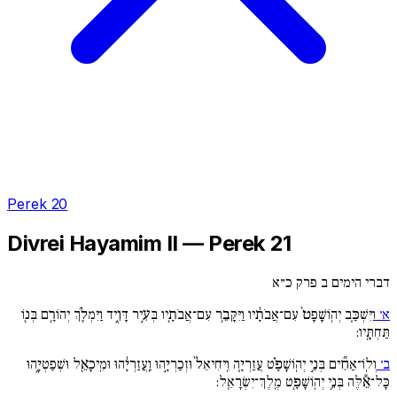
Perek 20
Divrei Hayamim II — Perek 21
דברי הימים ב פרק כ״א
א׳
וַיִּשְׁכַּ֚ב יְהֽוֹשָׁפָט֙ עִם־אֲבֹתָ֔יו וַיִּקָּבֵ֥ר עִם־אֲבֹתָ֖יו בְּעִ֣יר דָּוִ֑יד וַיִּמְלֹ֛ךְ יְהוֹרָ֥ם בְּנ֖וֹ
תַּחְתָּֽיו:
ב׳
וְלֽוֹ־אַחִ֞ים בְּנֵ֣י יְהֽוֹשָׁפָ֗ט עֲזַרְיָ֚ה וִֽיחִיאֵל֙ וּזְכַרְיָ֣הוּ וַֽעֲזַרְיָ֔הוּ וּמִֽיכָאֵ֖ל וּשְׁפַטְיָ֑הוּ
כָּל־אֵ֕לֶּה בְּנֵ֥י יְהֽוֹשָׁפָ֖ט מֶֽלֶךְ־יִשְׂרָאֵֽל: