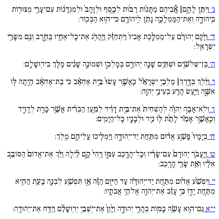
ג׳
וַיִּתֵּ֣ן לָהֶ֣ם| אֲ֠בִיהֶם מַתָּנ֨וֹת רַבּ֜וֹת לְכֶ֚סֶף וּלְזָהָב֙ וּלְמִגְדָּנ֔וֹת עִם־עָרֵ֥י מְצוּר֖וֹת
בִּֽיהוּדָ֑ה וְאֶת־הַמַּמְלָכָ֛ה נָתַ֥ן לִֽיהוֹרָ֖ם כִּי־ה֥וּא הַבְּכֽוֹר:
ד׳
וַיָּ֨קָם יְהוֹרָ֜ם עַל־מַמְלֶ֚כֶת אָבִיו֙ וַיִּתְחַזַּ֔ק וַיַּֽהֲרֹ֥ג אֶת־כָּל־אֶחָ֖יו בֶּחָ֑רֶב וְגַ֖ם מִשָּׂרֵ֥י
יִשְׂרָאֵֽל:
ה׳
בֶּן־שְׁלֹשִׁ֥ים וּשְׁתַּ֛יִם שָׁנָ֖ה יְהוֹרָ֣ם בְּמָלְכ֑וֹ וּשְׁמוֹנֶ֣ה שָׁנִ֔ים מָלַ֖ךְ בִּירֽוּשָׁלִָֽם:
ו׳
וַיֵּ֜לֶךְ בְּדֶ֣רֶךְ| מַלְכֵ֣י יִשְׂרָאֵ֗ל כַּֽאֲשֶׁ֚ר עָשׂוּ֙ בֵּ֣ית אַחְאָ֔ב כִּי בַּת־אַחְאָ֔ב הָ֥יְתָה לּ֖וֹ
אִשָּׁ֑ה וַיַּ֥עַשׂ הָרַ֖ע בְּעֵינֵ֥י יְהֹוָֽה:
ז׳
וְלֹֽא־אָבָ֣ה יְהֹוָ֗ה לְהַשְׁחִית֙ אֶת־בֵּ֣ית דָּוִ֔יד לְמַ֣עַן הַבְּרִ֔ית אֲשֶׁ֥ר כָּרַ֖ת לְדָוִ֑יד
וְכַֽאֲשֶׁ֣ר אָמַ֗ר לָתֵ֨ת ל֥וֹ נִ֛יר וּלְבָנָ֖יו כָּל־הַיָּמִֽים:
ח׳
בְּיָמָיו֙ פָּשַׁ֣ע אֱד֔וֹם מִתַּ֖חַת יַד־יְהוּדָ֑ה וַיַּמְלִ֥יכוּ עֲלֵיהֶ֖ם מֶֽלֶךְ:
ט׳
וַיַּֽעֲבֹ֚ר יְהוֹרָם֙ עִם־שָׂרָ֔יו וְכָל־הָרֶ֖כֶב עִמּ֑וֹ וַיְהִי֙ קָ֣ם לַ֔יְלָה וַיַּ֗ךְ אֶת־אֱדוֹם֙ הַסּוֹבֵ֣ב
אֵלָ֔יו וְאֵ֖ת שָׂרֵ֥י הָרָֽכֶב:
י׳
וַיִּפְשַׁ֨ע אֱד֜וֹם מִתַּ֣חַת יַד־יְהוּדָ֗ה עַד הַיּ֣וֹם הַזֶּ֔ה אָ֣ז תִּפְשַׁ֥ע לִבְנָ֛ה בָּעֵ֥ת הַהִ֖יא
מִתַּ֣חַת יָד֑וֹ כִּ֣י עָזַ֔ב אֶת־יְהֹוָ֖ה אֱלֹהֵ֥י אֲבֹתָֽיו:
י״א
גַּם־ה֛וּא עָשָׂ֥ה בָמ֖וֹת בְּהָרֵ֣י יְהוּדָ֑ה וַיֶּ֙זֶן֙ אֶת־יֹֽשְׁבֵ֣י יְרֽוּשָׁלִַ֔ם וַיַּדַּ֖ח אֶת־יְהוּדָֽה: