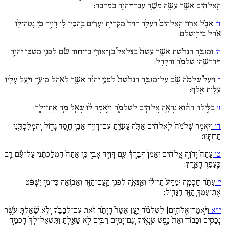
הָֽאֱלֹהִ֔ים אֲשֶׁ֥ר עָשָׂ֛ה מֹשֶׁ֥ה עֶֽבֶד־יְהֹוָ֖ה בַּמִּדְבָּֽר:
ד׳
אֲבָ֗ל אֲר֚וֹן הָֽאֱלֹהִים֙ הֶֽעֱלָ֚ה דָוִיד֙ מִקִּרְיַ֣ת יְעָרִ֔ים בַּֽהֵכִ֥ין ל֖וֹ דָּוִ֑יד כִּ֧י נָֽטָה־ל֛וֹ
אֹ֖הֶל בִּירֽוּשָׁלִָֽם:
ה׳
וּמִזְבַּ֣ח הַנְּחֹ֗שֶׁת אֲשֶׁ֚ר עָשָׂה֙ בְּצַלְאֵל֙ בֶּן־אוּרִ֣י בֶן־ח֔וּר שָׂ֕ם לִפְנֵ֖י מִשְׁכַּ֣ן יְהֹוָ֑ה
וַיִּדְרְשֵׁ֥הוּ שְׁלֹמֹ֖ה וְהַקָּֽהָל:
ו׳
וַיַּעַל֩ שְׁלֹמֹ֨ה שָׁ֜ם עַל־מִזְבַּ֚ח הַנְּחֹ֙שֶׁת֙ לִפְנֵ֣י יְהֹוָ֔ה אֲשֶׁ֖ר לְאֹ֣הֶל מוֹעֵ֑ד וַיַּ֧עַל עָלָ֛יו
עֹל֖וֹת אָֽלֶף:
ז׳
בַּלַּ֣יְלָה הַה֔וּא נִרְאָ֥ה אֱלֹהִ֖ים לִשְׁלֹמֹ֑ה וַיֹּ֣אמֶר ל֔וֹ שְׁאַ֖ל מָ֥ה אֶתֶּן־לָֽךְ:
ח׳
וַיֹּ֚אמֶר שְׁלֹמֹה֙ לֵֽאלֹהִ֔ים אַתָּ֗ה עָשִׂ֛יתָ עִם־דָּוִ֥יד אָבִ֖י חֶ֣סֶד גָּד֑וֹל וְהִמְלַכְתַּ֖נִי
תַּחְתָּֽיו:
ט׳
עַתָּה֙ יְהֹוָ֣ה אֱלֹהִ֔ים יֵֽאָמֵן֙ דְּבָ֣רְךָ֔ עִ֖ם דָּוִ֣יד אָבִ֑י כִּ֚י אַתָּה֙ הִמְלַכְתַּ֔נִי עַל־עַ֕ם רַ֖ב
כַּֽעֲפַ֥ר הָאָֽרֶץ:
י׳
עַתָּ֗ה חָכְמָ֚ה וּמַדַּע֙ תֶּן־לִ֔י וְאֵֽצְאָ֛ה לִפְנֵ֥י הָֽעָם־הַזֶּ֖ה וְאָב֑וֹאָה כִּי־מִ֣י יִשְׁפֹּ֔ט
אֶת־עַמְּךָ֥ הַזֶּ֖ה הַגָּדֽוֹל:
י״א
וַיֹּ֣אמֶר־אֱלֹהִ֣ים| לִשְׁלֹמֹ֡ה יַ֣עַן אֲשֶׁר֩ הָיְתָ֨ה זֹ֜את עִם־לְבָבֶ֗ךָ וְלֹ֥א שָׁ֠אַלְתָּ עֹ֣שֶׁר
נְכָסִ֚ים וְכָבוֹד֙ וְאֵת֙ נֶ֣פֶשׁ שֽׂנְאֶ֔יךָ וְגַם־יָמִ֥ים רַבִּ֖ים לֹ֣א שָׁאָ֑לְתָּ וַתִּשְׁאַל־לְךָ֙ חָכְמָ֣ה