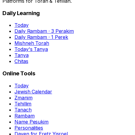
Platforms for Torah & Tefillah.
Daily Learning
Today
Daily Rambam · 3 Perakim
Daily Rambam · 1 Perek
Mishneh Torah
Today's Tanya
Tanya
Chitas
Online Tools
Today
Jewish Calendar
Zmanim
Tehillim
Tanach
Rambam
Name Pesukim
Personalities
Daven for Eretz Yisroel