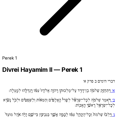
Perek 1
Divrei Hayamim II — Perek 1
דברי הימים ב פרק א׳
א׳
וַיִּתְחַזֵּ֛ק שְׁלֹמֹ֥ה בֶן־דָּוִ֖יד עַל־מַלְכוּת֑וֹ וַֽיהֹוָ֚ה אֱלֹהָיו֙ עִמּ֔וֹ וַֽיְגַדְּלֵ֖הוּ לְמָֽעְלָה:
ב׳
וַיֹּ֣אמֶר שְׁלֹמֹ֣ה לְכָל־יִשְׂרָאֵ֡ל לְשָׂרֵי֩ הָֽאֲלָפִ֨ים וְהַמֵּא֜וֹת וְלַשֹּֽׁפְטִ֗ים וּלְכֹ֛ל נָשִׂ֥יא
לְכָל־יִשְׂרָאֵ֖ל רָאשֵׁ֥י הָֽאָבֽוֹת:
ג׳
וַיֵּֽלְכ֗וּ שְׁלֹמֹה֙ וְכָל־הַקָּהָ֣ל עִמּ֔וֹ לַבָּמָ֖ה אֲשֶׁ֣ר בְּגִבְע֑וֹן כִּי־שָׁ֣ם הָיָ֗ה אֹ֚הֶל מוֹעֵד֙