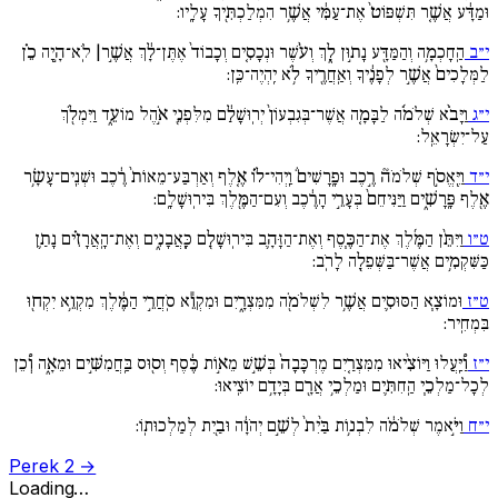
וּמַדָּ֔ע אֲשֶׁ֚ר תִּשְׁפּוֹט֙ אֶת־עַמִּ֔י אֲשֶׁ֥ר הִמְלַכְתִּ֖יךָ עָלָֽיו:
י״ב
הַֽחָכְמָ֥ה וְהַמַּדָּ֖ע נָת֣וּן לָ֑ךְ וְעֹ֨שֶׁר וּנְכָסִ֚ים וְכָבוֹד֙ אֶתֶּן־לָ֔ךְ אֲשֶׁ֣ר| לֹֽא־הָ֣יָה כֵ֗ן
לַמְּלָכִים֙ אֲשֶׁ֣ר לְפָנֶ֔יךָ וְאַֽחֲרֶ֖יךָ לֹ֥א יִֽהְיֶה־כֵּֽן:
י״ג
וַיָּבֹ֨א שְׁלֹמֹ֜ה לַבָּמָ֚ה אֲשֶׁר־בְּגִבְעוֹן֙ יְרֽוּשָׁלִַ֔ם מִלִּפְנֵ֖י אֹ֣הֶל מוֹעֵ֑ד וַיִּמְלֹ֖ךְ
עַל־יִשְׂרָאֵֽל:
י״ד
וַיֶּֽאֱסֹ֣ף שְׁלֹמֹה֘ רֶ֣כֶב וּפָֽרָשִׁים֒ וַֽיְהִי־ל֗וֹ אֶ֚לֶף וְאַרְבַּע־מֵאוֹת֙ רֶ֔כֶב וּשְׁנֵֽים־עָשָׂ֥ר
אֶ֖לֶף פָּֽרָשִׁ֑ים וַיַּנִּיחֵם֙ בְּעָרֵ֣י הָרֶ֔כֶב וְעִם־הַמֶּ֖לֶךְ בִּירֽוּשָׁלִָֽם:
ט״ו
וַיִּתֵּ֨ן הַמֶּ֜לֶךְ אֶת־הַכֶּ֧סֶף וְאֶת־הַזָּהָ֛ב בִּירֽוּשָׁלִַ֖ם כָּֽאֲבָנִ֑ים וְאֶת־הָֽאֲרָזִ֗ים נָתַ֛ן
כַּשִּׁקְמִ֥ים אֲשֶׁר־בַּשְּׁפֵלָ֖ה לָרֹֽב:
ט״ז
וּמוֹצָ֧א הַסּוּסִ֛ים אֲשֶׁ֥ר לִשְׁלֹמֹ֖ה מִמִּצְרָ֑יִם וּמִקְוֵ֕א סֹֽחֲרֵ֣י הַמֶּ֔לֶךְ מִקְוֵ֥א יִקְח֖וּ
בִּמְחִֽיר:
י״ז
וַ֠יַּֽעֲלוּ וַיּוֹצִ֨יאוּ מִמִּצְרַ֚יִם מֶרְכָּבָה֙ בְּשֵׁ֣שׁ מֵא֣וֹת כֶּ֔סֶף וְס֖וּס בַּֽחֲמִשִּׁ֣ים וּמֵאָ֑ה וְ֠כֵן
לְכָל־מַלְכֵ֧י הַֽחִתִּ֛ים וּמַלְכֵ֥י אֲרָ֖ם בְּיָדָ֥ם יוֹצִֽיאוּ:
י״ח
וַיֹּ֣אמֶר שְׁלֹמֹ֔ה לִבְנ֥וֹת בַּ֙יִת֙ לְשֵׁ֣ם יְהֹוָ֔ה וּבַ֖יִת לְמַלְכוּתֽוֹ:
Perek 2 →
Loading…