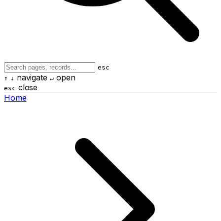
esc
navigate
open
↑
↓
↵
close
esc
Home