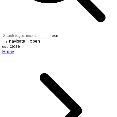
esc
navigate
open
↑
↓
↵
close
esc
Home