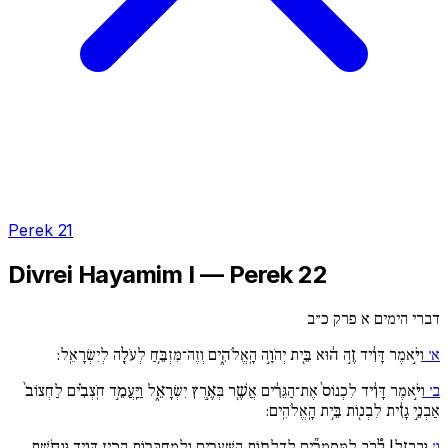
Perek 21
Divrei Hayamim I — Perek 22
דברי הימים א פרק כ״ב
א׳
וַיֹּ֣אמֶר דָּוִ֔יד זֶ֣ה ה֔וּא בֵּ֖ית יְהֹוָ֣ה הָֽאֱלֹהִ֑ים וְזֶה־מִּזְבֵּ֥חַ לְעֹלָ֖ה לְיִשְׂרָאֵֽל:
ב׳
וַיֹּ֣אמֶר דָּוִ֔יד לִכְנוֹס֙ אֶת־הַגֵּרִ֔ים אֲשֶׁ֖ר בְּאֶ֣רֶץ יִשְׂרָאֵ֑ל וַיַּֽעֲמֵ֣ד חֹֽצְבִ֗ים לַחְצוֹב֙
אַבְנֵ֣י גָזִ֔ית לִבְנ֖וֹת בֵּ֥ית הָֽאֱלֹהִֽים:
ג׳
וּבַרְזֶ֣ל| לָ֠רֹב לַמִּסְמְרִ֞ים לְדַלְת֧וֹת הַשְּׁעָרִ֛ים וְלַֽמְחַבְּר֖וֹת הֵכִ֣ין דָּוִ֑יד וּנְחֹ֥שֶׁת