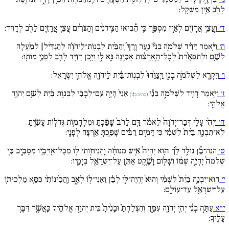
לָרֹ֖ב אֵ֥ין מִשְׁקָֽל:
ד׳
וַֽעֲצֵ֥י אֲרָזִ֖ים לְאֵ֣ין מִסְפָּ֑ר כִּֽי הֵ֠בִיאוּ הַצִּֽידֹנִ֨ים וְהַצֹּרִ֜ים עֲצֵ֧י אֲרָזִ֛ים לָרֹ֖ב לְדָוִֽיד:
ה׳
וַיֹּ֣אמֶר דָּוִ֗יד שְׁלֹמֹ֣ה בְנִי֘ נַ֣עַר וָרָךְ֒ וְהַבַּ֜יִת לִבְנֽוֹת־לַֽיהֹוָ֗ה לְהַגְדִּ֨יל| לְמַ֜עְלָה
לְשֵׁ֚ם וּלְתִפְאֶ֙רֶת֙ לְכָל־הָ֣אֲרָצ֔וֹת אָכִ֥ינָה נָּ֖א ל֑וֹ וַיָּ֧כֶן דָּוִ֛יד לָרֹ֖ב לִפְנֵ֥י מוֹתֽוֹ:
ו׳
וַיִּקְרָ֖א לִשְׁלֹמֹ֣ה בְנ֑וֹ וַיְצַוֵּ֙הוּ֙ לִבְנֽוֹת־בַּ֔יִת לַֽיהֹוָ֖ה אֱלֹהֵ֥י יִשְׂרָאֵֽל:
ז׳
וַיֹּ֥אמֶר דָּוִ֖יד לִשְׁלֹמֹ֑ה בְּנִ֕י
אֲנִי֙ הָיָ֣ה עִם־לְבָבִ֔י לִבְנ֣וֹת בַּ֔יִת לְשֵׁ֖ם יְהֹוָ֥ה
(כתיב בְּנִ֕ו)
אֱלֹהָֽי:
ח׳
וַיְהִ֨י עָלַ֚י דְּבַר־יְהֹוָה֙ לֵאמֹ֔ר דָּ֚ם לָרֹב֙ שָׁפַ֔כְתָּ וּמִלְחָמ֥וֹת גְּדֹל֖וֹת עָשִׂ֑יתָ
לֹֽא־תִבְנֶ֥ה בַ֙יִת֙ לִשְׁמִ֔י כִּי דָּמִ֣ים רַבִּ֔ים שָׁפַ֥כְתָּ אַ֖רְצָה לְפָנָֽי:
ט׳
הִנֵּה־בֵ֞ן נוֹלָ֣ד לָ֗ךְ ה֚וּא יִֽהְיֶה֙ אִ֣ישׁ מְנוּחָ֔ה וַֽהֲנִיח֥וֹתִי ל֛וֹ מִכָּל־אֽוֹיְבָ֖יו מִסָּבִ֑יב כִּ֚י
שְׁלֹמֹה֙ יִֽהְיֶ֣ה שְׁמ֔וֹ וְשָׁל֥וֹם וָשֶׁ֛קֶט אֶתֵּ֥ן עַל־יִשְׂרָאֵ֖ל בְּיָמָֽיו:
י׳
הֽוּא־יִבְנֶ֥ה בַ֙יִת֙ לִשְׁמִ֔י וְהוּא֙ יִֽהְיֶה־לִּ֣י לְבֵ֔ן וַֽאֲנִי־ל֖וֹ לְאָ֑ב וַֽהֲכִ֨ינוֹתִ֜י כִּסֵּ֧א מַלְכוּת֛וֹ
עַל־יִשְׂרָאֵ֖ל עַד־עוֹלָֽם:
י״א
עַתָּ֣ה בְנִ֔י יְהִ֥י יְהֹוָ֖ה עִמָּ֑ךְ וְהִצְלַחְתָּ֗ וּבָנִ֙יתָ֙ בֵּית יְהֹוָ֣ה אֱלֹהֶ֔יךָ כַּֽאֲשֶׁ֖ר דִּבֶּ֥ר
עָלֶֽיךָ: