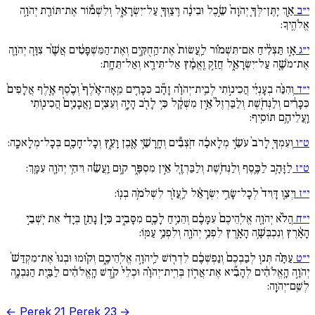
י״ב
אַ֣ךְ יִֽתֶּן־לְּךָ֚ יְהֹוָה֙ שֵׂ֣כֶל וּבִינָ֔ה וִֽיצַוְּךָ֖ עַל־יִשְׂרָאֵ֑ל וְלִשְׁמ֕וֹר אֶת־תּוֹרַ֖ת יְהֹוָ֥ה
אֱלֹהֶֽיךָ:
י״ג
אָ֣ז תַּצְלִ֔יחַ אִם־תִּשְׁמ֗וֹר לַֽעֲשׂוֹת֙ אֶת־הַֽחֻקִּ֣ים וְאֶת־הַמִּשְׁפָּטִ֔ים אֲשֶׁ֨ר צִוָּ֧ה יְהֹוָ֛ה
אֶת־מֹשֶׁ֖ה עַל־יִשְׂרָאֵ֑ל חֲזַ֣ק וֶֽאֱמָ֔ץ אַל־תִּירָ֖א וְאַל־תֵּחָֽת:
י״ד
וְהִנֵּ֨ה בְעָנְיִ֜י הֲכִינ֣וֹתִי לְבֵֽית־יְהֹוָ֗ה זָהָ֞ב כִּכָּרִ֚ים מֵֽאָה־אֶ֙לֶף֙ וְכֶ֗סֶף אֶ֚לֶף אֲלָפִים֙
כִּכָּרִ֔ים וְלַנְּחֹ֚שֶׁת וְלַבַּרְזֶל֙ אֵ֣ין מִשְׁקָ֔ל כִּ֥י לָרֹ֖ב הָיָ֑ה וְעֵצִ֧ים וַֽאֲבָנִ֛ים֙ הֲכִינ֖וֹתִי
וַֽעֲלֵיהֶ֥ם תּוֹסִֽיף:
ט״ו
וְעִמְךָ֚ לָרֹב֙ עֹשֵׂ֣י מְלָאכָ֔ה חֹֽצְבִ֕ים וְחָֽרָשֵׁ֥י אֶ֖בֶן וָעֵ֑ץ וְכָל־חָכָ֖ם בְּכָל־מְלָאכָֽה:
ט״ז
לַזָּהָ֥ב לַכֶּ֛סֶף וְלַנְּחֹ֥שֶׁת וְלַבַּרְזֶ֖ל אֵ֣ין מִסְפָּ֑ר ק֣וּם וַֽעֲשֵׂ֔ה וִיהִ֥י יְהֹוָ֖ה עִמָּֽךְ:
י״ז
וַיְצַ֚ו דָּוִיד֙ לְכָל־שָׂרֵ֣י יִשְׂרָאֵ֔ל לַֽעֲזֹ֖ר לִשְׁלֹמֹ֥ה בְנֽוֹ:
י״ח
הֲלֹ֨א יְהֹוָ֚ה אֱלֹֽהֵיכֶם֙ עִמָּכֶ֔ם וְהֵנִ֥יחַ לָכֶ֖ם מִסָּבִ֑יב כִּ֣י| נָתַ֣ן בְּיָדִ֗י אֵת יֹֽשְׁבֵ֣י
הָאָ֔רֶץ וְנִכְבְּשָׁ֥ה הָאָ֛רֶץ לִפְנֵ֥י יְהֹוָ֖ה וְלִפְנֵ֥י עַמּֽוֹ:
י״ט
עַתָּ֗ה תְּנ֚וּ לְבַבְכֶם֙ וְנַפְשְׁכֶ֔ם לִדְר֖וֹשׁ לַֽיהֹוָ֣ה אֱלֹֽהֵיכֶ֑ם וְק֗וּמוּ וּבְנוּ֙ אֶת־מִקְדַּשׁ֙
יְהֹוָ֣ה הָֽאֱלֹהִ֔ים לְהָבִ֞יא אֶת־אֲר֣וֹן בְּרִֽית־יְהֹוָ֗ה וּכְלֵי֙ קֹ֣דֶשׁ הָֽאֱלֹהִ֔ים לַבַּ֖יִת הַנִּבְנֶ֥ה
לְשֵֽׁם־יְהֹוָֽה:
← Perek 21
Perek 23 →