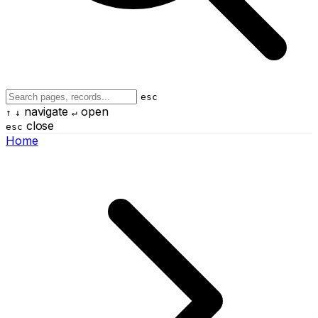
esc
navigate
open
↑
↓
↵
close
esc
Home