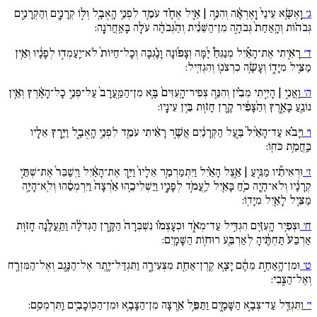
ג׳
וָֽאֶשָּׂ֚א עֵינַי֙ וָֽאֶרְאֶ֔ה וְהִנֵּ֣ה | אַ֣יִל אֶחָ֗ד עֹמֵ֛ד לִפְנֵ֥י הָֽאֻבָ֖ל וְל֣וֹ קְרָנָ֑יִם וְהַקְּרָנַ֣יִם
גְּבֹה֗וֹת וְהָֽאַחַת֙ גְּבֹהָ֣ה מִן־הַשֵּׁנִ֔ית וְהַ֨גְּבֹהָ֔ה עֹלָ֖ה בָּאַֽחֲרֹנָֽה:
ד׳
רָאִ֣יתִי אֶת־הָאַ֡יִל מְנַגֵּחַ֩ יָ֨מָּה וְצָפ֜וֹנָה וָנֶ֗גְבָּה וְכָל־חַיּוֹת֙ לֹא־יַֽעַמְד֣וּ לְפָנָ֔יו וְאֵ֥ין
מַצִּ֖יל מִיָּד֑וֹ וְעָשָׂ֥ה כִרְצֹנ֖וֹ וְהִגְדִּֽיל:
ה׳
וַֽאֲנִ֣י | הָיִ֣יתִי מֵבִ֗ין וְהִנֵּ֚ה צְפִיר־הָֽעִזִּים֙ בָּ֚א מִן־הַמַּֽעֲרָב֙ עַל־פְּנֵ֣י כָל־הָאָ֔רֶץ וְאֵ֥ין
נוֹגֵ֖עַ בָּאָ֑רֶץ וְהַ֨צָּפִ֔יר קֶ֥רֶן חָז֖וּת בֵּ֥ין עֵינָֽיו:
ו׳
וַיָּבֹ֗א עַד־הָאַ֙יִל֙ בַּ֣עַל הַקְּרָנַ֔יִם אֲשֶׁ֣ר רָאִ֔יתִי עֹמֵ֖ד לִפְנֵ֣י הָֽאֻבָ֑ל וַיָּ֥רָץ אֵלָ֖יו
בַּֽחֲמַ֥ת כֹּחֽוֹ:
ז׳
וּרְאִיתִ֞יו מַגִּ֣יעַ | אֵ֣צֶל הָאַ֗יִל וַיִּתְמַרְמַ֚ר אֵלָיו֙ וַיַּ֣ךְ אֶת־הָאַ֔יִל וַיְשַׁבֵּר֙ אֶת־שְׁתֵּ֣י
קְרָנָ֔יו וְלֹא־הָ֥יָה כֹ֛חַ בָּאַ֖יִל לַֽעֲמֹ֣ד לְפָנָ֑יו וַיַּשְׁלִיכֵ֚הוּ אַ֙רְצָה֙ וַיִּרְמְסֵ֔הוּ וְלֹֽא־הָיָ֥ה
מַצִּ֛יל לָאַ֖יִל מִיָּדֽוֹ:
ח׳
וּצְפִ֥יר הָֽעִזִּ֖ים הִגְדִּ֣יל עַד־מְאֹ֑ד וּכְעָצְמ֗וֹ נִשְׁבְּרָה֙ הַקֶּ֣רֶן הַגְּדֹלָ֔ה וַתַּֽעֲלֶ֜נָה חָז֚וּת
אַרְבַּע֙ תַּחְתֶּ֔יהָ לְאַרְבַּ֖ע רוּח֥וֹת הַשָּׁמָֽיִם:
ט׳
וּמִן־הָֽאַחַ֣ת מֵהֶ֔ם יָצָ֥א קֶֽרֶן־אַחַ֖ת מִצְּעִירָ֑ה וַתִּגְדַּל־יֶ֛תֶר אֶל־הַנֶּ֥גֶב וְאֶל־הַמִּזְרָ֖ח
וְאֶל־הַצֶּֽבִי:
י׳
וַתִּגְדַּ֖ל עַד־צְבָ֣א הַשָּׁמָ֑יִם וַתַּפֵּ֥ל אַ֛רְצָה מִן־הַצָּבָ֥א וּמִן־הַכּֽוֹכָבִ֖ים וַֽתִּרְמְסֵֽם: