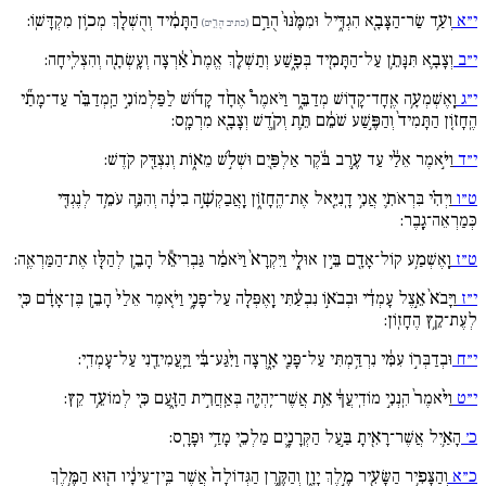
י״א
וְעַ֥ד שַׂר־הַצָּבָ֖א הִגְדִּ֑יל וּמִמֶּ֙נּוּ֙ הֻרַ֣ם
הַתָּמִ֔יד וְהֻשְׁלַ֖ךְ מְכ֥וֹן מִקְדָּשֽׁוֹ:
(כתיב הֻרַ֣ים)
י״ב
וְצָבָ֛א תִּנָּתֵ֥ן עַל־הַתָּמִ֖יד בְּפָ֑שַׁע וְתַשְׁלֵ֚ךְ אֱמֶת֙ אַ֔רְצָה וְעָֽשְׂתָ֖ה וְהִצְלִֽיחָה:
י״ג
וָֽאֶשְׁמְעָ֥ה אֶֽחָד־קָד֖וֹשׁ מְדַבֵּ֑ר וַיֹּאמֶר֩ אֶחָ֨ד קָד֜וֹשׁ לַפַּלְמוֹנִ֣י הַֽמְדַבֵּ֗ר עַד־מָתַ֞י
הֶֽחָז֚וֹן הַתָּמִיד֙ וְהַפֶּ֣שַׁע שֹׁמֵ֔ם תֵּ֛ת וְקֹ֥דֶשׁ וְצָבָ֖א מִרְמָֽס:
י״ד
וַיֹּ֣אמֶר אֵלַ֔י עַד עֶ֣רֶב בֹּ֔קֶר אַלְפַּ֖יִם וּשְׁלֹ֣שׁ מֵא֑וֹת וְנִצְדַּ֖ק קֹֽדֶשׁ:
ט״ו
וַיְהִ֗י בִּרְאֹתִ֛י אֲנִ֥י דָֽנִיֵּ֖אל אֶת־הֶֽחָז֑וֹן וָֽאֲבַקְשָׁ֣ה בִינָ֔ה וְהִנֵּ֛ה עֹמֵ֥ד לְנֶגְדִּ֖י
כְּמַרְאֵה־גָֽבֶר:
ט״ז
וָֽאֶשְׁמַ֥ע קֽוֹל־אָדָ֖ם בֵּ֣ין אוּלָ֑י וַיִּקְרָא֙ וַיֹּאמַ֔ר גַּבְרִיאֵ֕ל הָבֵ֥ן לְהַלָּ֖ז אֶת־הַמַּרְאֶֽה:
י״ז
וַיָּבֹא֙ אֵ֣צֶל עָמְדִ֔י וּבְבֹא֣וֹ נִבְעַ֔תִּי וָֽאֶפְּלָ֖ה עַל־פָּנָ֑י וַיֹּ֚אמֶר אֵלַי֙ הָבֵ֣ן בֶּן־אָדָ֔ם כִּ֖י
לְעֶת־קֵ֥ץ הֶחָזֽוֹן:
י״ח
וּבְדַבְּר֣וֹ עִמִּ֔י נִרְדַּ֥מְתִּי עַל־פָּנַ֖י אָ֑רְצָה וַיִּ֨גַּע־בִּ֔י וַיַּֽעֲמִידֵ֖נִי עַל־עָמְדִֽי:
י״ט
וַיֹּ֙אמֶר֙ הִֽנְנִ֣י מוֹדִֽיעֲךָ֔ אֵ֥ת אֲשֶׁר־יִֽהְיֶ֖ה בְּאַֽחֲרִ֣ית הַזָּ֑עַם כִּ֖י לְמוֹעֵ֥ד קֵֽץ:
כ׳
הָאַ֥יִל אֲשֶׁר־רָאִ֖יתָ בַּ֣עַל הַקְּרָנָ֑יִם מַלְכֵ֖י מָדַ֥י וּפָרָֽס:
כ״א
וְהַצָּפִ֥יר הַשָּׂעִ֖יר מֶ֣לֶךְ יָוָ֑ן וְהַקֶּ֚רֶן הַגְּדוֹלָה֙ אֲשֶׁר בֵּֽין־עֵינָ֔יו ה֖וּא הַמֶּ֥לֶךְ