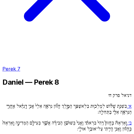
Perek 7
Daniel — Perek 8
דניאל פרק ח׳
א׳
בִּשְׁנַ֣ת שָׁל֔וֹשׁ לְמַלְכ֖וּת בֵּלְאשַׁצַּ֣ר הַמֶּ֑לֶךְ חָז֞וֹן נִרְאָ֚ה אֵלַי֙ אֲנִ֣י דָֽנִיֵּ֔אל אַֽחֲרֵ֛י
הַנִּרְאָ֥ה אֵלַ֖י בַּתְּחִלָּֽה:
ב׳
וָֽאֶרְאֶה֘ בֶּֽחָזוֹן֒ וַיְהִי֙ בִּרְאֹתִ֔י וַֽאֲנִי֙ בְּשׁוּשַׁ֣ן הַבִּירָ֔ה אֲשֶׁ֖ר בְּעֵילָ֣ם הַמְּדִינָ֑ה וָֽאֶרְאֶה֙
בֶּֽחָז֔וֹן וַֽאֲנִ֥י הָיִ֖יתִי עַל־אוּבַ֥ל אוּלָֽי: