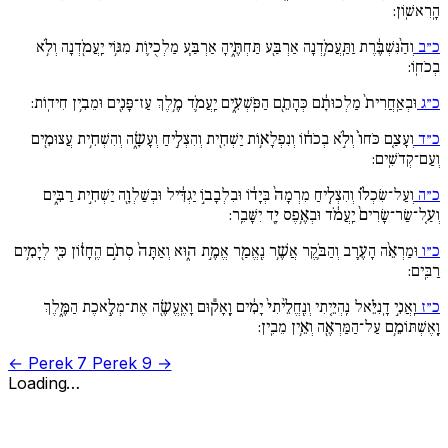
הָֽרִאשֽׁוֹן:
כ״ב
וְהַ֨נִּשְׁבֶּ֔רֶת וַתַּֽעֲמֹ֥דְנָה אַרְבַּ֖ע תַּחְתֶּ֑יהָ אַרְבַּ֧ע מַלְכֻי֛וֹת מִגּ֥וֹי יַֽעֲמֹ֖דְנָה וְלֹ֥א
בְכֹחֽוֹ:
כ״ג
וּבְאַֽחֲרִית֙ מַלְכוּתָ֔ם כְּהָתֵ֖ם הַפֹּֽשְׁעִ֑ים יַֽעֲמֹ֛ד מֶ֥לֶךְ עַז־פָּנִ֖ים וּמֵבִ֥ין חִידֽוֹת:
כ״ד
וְעָצַ֚ם כֹּחוֹ֙ וְלֹ֣א בְכֹח֔וֹ וְנִפְלָא֥וֹת יַשְׁחִ֖ית וְהִצְלִ֣יחַ וְעָשָׂ֑ה וְהִשְׁחִ֥ית עֲצוּמִ֖ים
וְעַם־קְדֹשִֽׁים:
כ״ה
וְעַל־שִׂכְל֗וֹ וְהִצְלִ֚יחַ מִרְמָה֙ בְּיָד֔וֹ וּבִלְבָב֣וֹ יַגְדִּ֔יל וּבְשַׁלְוָ֖ה יַשְׁחִ֣ית רַבִּ֑ים
וְעַ֚ל־שַׂר־שָׂרִים֙ יַֽעֲמֹ֔ד וּבְאֶ֥פֶס יָ֖ד יִשָּׁבֵֽר:
כ״ו
וּמַרְאֵ֨ה הָעֶ֧רֶב וְהַבֹּ֛קֶר אֲשֶׁ֥ר נֶֽאֱמַ֖ר אֱמֶ֣ת ה֑וּא וְאַתָּה֙ סְתֹ֣ם הֶֽחָז֔וֹן כִּ֖י לְיָמִ֥ים
רַבִּֽים:
כ״ז
וַֽאֲנִ֣י דָֽנִיֵּ֗אל נִֽהְיֵ֚יתִי וְנֶֽחֱלֵ֙יתִי֙ יָמִ֔ים וָֽאָק֕וּם וָאֶֽעֱשֶׂ֖ה אֶת־מְלֶ֣אכֶת הַמֶּ֑לֶךְ
וָֽאֶשְׁתּוֹמֵ֥ם עַל־הַמַּרְאֶ֖ה וְאֵ֥ין מֵבִֽין:
← Perek 7
Perek 9 →
Loading…