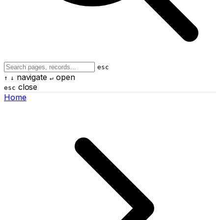
esc
navigate
open
↑
↓
↵
close
esc
Home