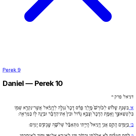
Perek 9
Daniel — Perek 10
דניאל פרק י׳
א׳
בִּשְׁנַ֣ת שָׁל֗וֹשׁ לְכ֙וֹרֶשׁ֙ מֶ֣לֶךְ פָּרַ֔ס דָּבָר֙ נִגְלָ֣ה לְדָֽנִיֵּ֔אל אֲשֶֽׁר־נִקְרָ֥א שְׁמ֖וֹ
בֵּלְטְשַׁאצָּ֑ר וֶֽאֱמֶ֚ת הַדָּבָר֙ וְצָבָ֣א גָד֔וֹל וּבִין֙ אֶת־הַדָּבָ֔ר וּבִ֥ינָה ל֖וֹ בַּמַּרְאֶֽה:
ב׳
בַּיָּמִ֖ים הָהֵ֑ם אֲנִ֚י דָֽנִיֵּאל֙ הָיִ֣יתִי מִתְאַבֵּ֔ל שְׁלֹשָׁ֥ה שָֽׁבֻעִ֖ים יָמִֽים:
ג׳
לֶ֣חֶם חֲמֻד֞וֹת לֹ֣א אָכַ֗לְתִּי וּבָשָׂ֥ר וָיַ֛יִן לֹֽא־בָ֥א אֶל־פִּ֖י וְס֣וֹךְ לֹא־סָ֑כְתִּי