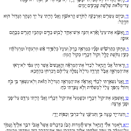
עַד־מְלֹ֕את שְׁלֹ֥שֶׁת שָֽׁבֻעִ֖ים יָמִֽים:
ד׳
וּבְי֛וֹם עֶשְׂרִ֥ים וְאַרְבָּעָ֖ה לַחֹ֣דֶשׁ הָֽרִאשׁ֑וֹן וַֽאֲנִ֗י הָיִ֛יתִי עַל יַ֧ד הַנָּהָ֛ר הַגָּד֖וֹל ה֥וּא
חִדָּֽקֶל:
ה׳
וָֽאֶשָּׂ֚א אֶת־עֵינַי֙ וָאֵ֔רֶא וְהִנֵּ֥ה אִֽישׁ־אֶחָ֖ד לָב֣וּשׁ בַּדִּ֑ים וּמָתְנָ֥יו חֲגֻרִ֖ים בְּכֶ֥תֶם
אוּפָֽז:
ו׳
וּגְוִיָּת֣וֹ כְתַרְשִׁ֗ישׁ וּפָנָ֞יו כְּמַרְאֵ֚ה בָרָק֙ וְעֵינָיו֙ כְּלַפִּ֣ידֵי אֵ֔שׁ וּזְרֹֽעֹתָיו֙ וּמַרְגְּלֹתָ֔יו
כְּעֵ֖ין נְחֹ֣שֶׁת קָלָ֑ל וְק֥וֹל דְּבָרָ֖יו כְּק֥וֹל הָמֽוֹן:
ז׳
וְרָאִיתִי֩ אֲנִ֨י דָֽנִיֵּ֚אל לְבַדִּי֙ אֶת־הַמַּרְאָ֔ה וְהָֽאֲנָשִׁים֙ אֲשֶׁר הָי֣וּ עִמִּ֔י לֹֽא־רָא֖וּ
אֶת־הַמַּרְאָ֑ה אֲבָ֗ל חֲרָדָ֚ה גְדֹלָה֙ נָפְלָ֣ה עֲלֵיהֶ֔ם וַֽיִּבְרְח֖וּ בְּהֵֽחָבֵֽא:
ח׳
וַֽאֲנִי֙ נִשְׁאַ֣רְתִּי לְבַדִּ֔י וָֽאֶרְאֶ֗ה אֶת־הַמַּרְאָ֚ה הַגְּדֹלָה֙ הַזֹּ֔את וְלֹֽא־נִשְׁאַ֥ר בִּ֖י כֹּ֑ח
וְהוֹדִ֗י נֶהְפַּ֚ךְ עָלַי֙ לְמַשְׁחִ֔ית וְלֹ֥א עָצַ֖רְתִּי כֹּֽחַ:
ט׳
וָֽאֶשְׁמַ֖ע אֶת־ק֣וֹל דְּבָרָ֑יו וּכְשָׁמְעִי֙ אֶת־ק֣וֹל דְּבָרָ֔יו וַֽאֲנִ֗י הָיִ֛יתִי נִרְדָּ֥ם עַל־פָּנַ֖י
וּפָנַ֥י אָֽרְצָה:
י׳
וְהִנֵּה־יָ֖ד נָ֣גְעָה בִּ֑י וַתְּנִיעֵ֥נִי עַל־בִּרְכַּ֖י וְכַפּ֥וֹת יָדָֽי:
י״א
וַיֹּ֣אמֶר אֵלַ֡י דָּֽנִיֵּ֣אל אִֽישׁ־חֲ֠מֻדוֹת הָבֵ֨ן בַּדְּבָרִ֜ים אֲשֶׁר֩ אָֽנֹכִ֨י דֹבֵ֚ר אֵלֶ֙יךָ֙ וַֽעֲמֹ֣ד
עַל־עָמְדֶ֔ךָ כִּ֥י עַתָּ֖ה שֻׁלַּ֣חְתִּי אֵלֶ֑יךָ וּבְדַבְּר֥וֹ עִמִּ֛י אֶת־הַדָּבָ֥ר הַזֶּ֖ה עָמַ֥דְתִּי מַרְעִֽיד: