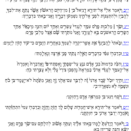
י״ב
וַיֹּ֣אמֶר אֵלַי֘ אַל־תִּירָ֣א דָֽנִיֵּאל֒ כִּ֣י | מִן־הַיּ֣וֹם הָרִאשׁ֗וֹן אֲשֶׁ֨ר נָתַ֧תָּ אֶת־לִבְּךָ֛
לְהָבִ֧ין וּלְהִתְעַנּ֛וֹת לִפְנֵ֥י אֱלֹהֶ֖יךָ נִשְׁמְע֣וּ דְבָרֶ֑יךָ וַֽאֲנִי־בָ֖אתִי בִּדְבָרֶֽיךָ:
י״ג
וְשַׂ֣ר | מַלְכ֣וּת פָּרַ֗ס עֹמֵ֚ד לְנֶגְדִּי֙ עֶשְׂרִ֣ים וְאֶחָ֣ד י֔וֹם וְהִנֵּ֣ה מִֽיכָאֵ֗ל אַחַ֛ד
הַשָּׂרִ֥ים הָֽרִאשֹׁנִ֖ים בָּ֣א לְעָזְרֵ֑נִי וַֽאֲנִי֙ נוֹתַ֣רְתִּי שָׁ֔ם אֵ֖צֶל מַלְכֵ֥י פָרָֽס:
י״ד
וּבָ֙אתִי֙ לַֽהֲבִ֣ינְךָ֔ אֵ֛ת אֲשֶֽׁר־יִקְרָ֥ה לְעַמְּךָ֖ בְּאַֽחֲרִ֣ית הַיָּמִ֑ים כִּי־ע֥וֹד חָז֖וֹן לַיָּמִֽים:
ט״ו
וּבְדַבְּר֣וֹ עִמִּ֔י כַּדְּבָרִ֖ים הָאֵ֑לֶּה נָתַ֧תִּי פָנַ֛י אַ֖רְצָה וְנֶֽאֱלָֽמְתִּי:
ט״ז
וְהִנֵּ֗ה כִּדְמוּת֙ בְּנֵ֣י אָדָ֔ם נֹגֵ֖עַ עַל־שְׂפָתָ֑י וָֽאֶפְתַּח־פִּ֗י וָֽאֲדַבְּרָה֙ וָאֹֽמְרָה֙
אֶל־הָֽעֹמֵ֣ד לְנֶגְדִּ֔י אֲדֹנִ֗י בַּמַּרְאָה֙ נֶֽהֶפְכ֚וּ צִירַי֙ עָלַ֔י וְלֹ֥א עָצַ֖רְתִּי כֹּֽחַ:
י״ז
וְהֵ֣יךְ יוּכַ֗ל עֶ֚בֶד אֲדֹנִי֙ זֶ֔ה לְדַבֵּ֖ר עִם־אֲדֹ֣נִי זֶ֑ה וַֽאֲנִ֚י מֵעַ֙תָּה֙ לֹא־יַֽעֲמָד־בִּ֣י כֹ֔חַ
וּנְשָׁמָ֖ה לֹ֥א נִשְׁאֲרָה־בִֽי:
י״ח
וַיֹּ֧סֶף וַיִּגַּע־בִּ֛י כְּמַרְאֵ֥ה אָדָ֖ם וַֽיְחַזְּקֵֽנִי:
י״ט
וַיֹּ֜אמֶר אַל־תִּירָ֧א אִֽישׁ־חֲמֻד֛וֹת שָׁל֥וֹם לָ֖ךְ חֲזַ֣ק וַֽחֲזָ֑ק וּֽבְדַבְּר֚וֹ עִמִּי֙ הִתְחַזַּ֔קְתִּי
וָֽאֹ֥מְרָ֛ה יְדַבֵּ֥ר אֲדֹנִ֖י כִּ֥י חִזַּקְתָּֽנִי:
כ׳
וַיֹּ֗אמֶר הֲיָדַ֙עְתָּ֙ לָֽמָּה־בָּ֣אתִי אֵלֶ֔יךָ וְעַתָּ֣ה אָשׁ֔וּב לְהִלָּחֵ֖ם עִם־שַׂ֣ר פָּרָ֑ס וַֽאֲנִ֣י
יוֹצֵ֔א וְהִנֵּ֥ה שַׂר־יָוָ֖ן בָּֽא: