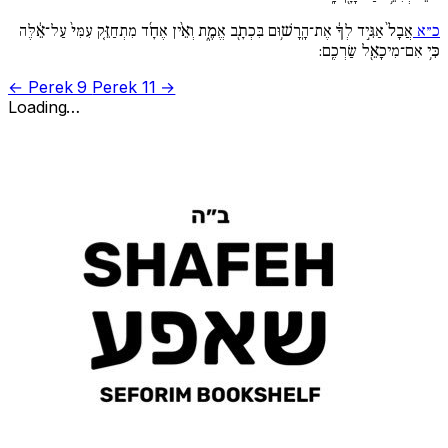
כ״א
אֲבָל֙ אַגִּ֣יד לְךָ֔ אֶת־הָֽרָשׁ֥וּם בִּכְתָ֖ב אֱמֶ֑ת וְאֵ֨ין אֶחָ֜ד מִתְחַזֵּ֚ק עִמִּי֙ עַל־אֵ֔לֶּה
כִּ֥י אִם־מִיכָאֵ֖ל שַׂרְכֶֽם:
← Perek 9
Perek 11 →
Loading…