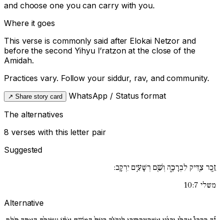
and choose one you can carry with you.
Where it goes
This verse is commonly said after
Elokai Netzor
and
before the second
Yihyu l’ratzon
at the close of the
Amidah.
Practices vary. Follow your siddur, rav, and community.
WhatsApp / Status format
↗
Share story card
The alternatives
8 verses with this letter pair
Suggested
זֵ֣כֶר צַ֖דִּיק לִבְרָכָ֑ה וְשֵׁ֖ם רְשָׁעִ֣ים יִרְקָֽב:
משלי 10:7
Alternative