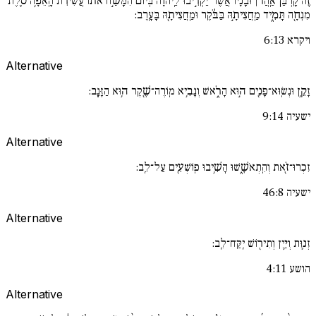
זֶ֡ה קָרְבַּן֩ אַֽהֲרֹ֨ן וּבָנָ֜יו אֲשֶׁר־יַקְרִ֣יבוּ לַֽיהֹוָ֗ה בְּיוֹם֙ הִמָּשַׁ֣ח אֹת֔וֹ עֲשִׂירִ֨ת הָֽאֵפָ֥ה סֹ֛לֶת
מִנְחָ֖ה תָּמִ֑יד מַֽחֲצִיתָ֣הּ בַּבֹּ֔קֶר וּמַֽחֲצִיתָ֖הּ בָּעָֽרֶב:
ויקרא 6:13
Alternative
זָקֵ֥ן וּנְשֽׂוּא־פָנִ֖ים ה֣וּא הָרֹ֑אשׁ וְנָבִ֥יא מֽוֹרֶה־שֶׁ֖קֶר ה֥וּא הַזָּנָֽב:
ישעיה 9:14
Alternative
זִכְרוּ־זֹ֖את וְהִֽתְאֹשָׁ֑שׁוּ הָשִׁ֥יבוּ פֽוֹשְׁעִ֖ים עַל־לֵֽב:
ישעיה 46:8
Alternative
זְנ֛וּת וְיַ֥יִן וְתִיר֖וֹשׁ יִֽקַּח־לֵֽב:
הושע 4:11
Alternative