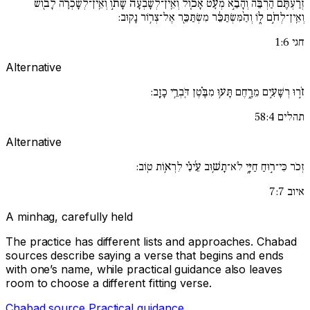
זְרַעְתֶּ֨ם הַרְבֵּ֜ה וְהָבֵ֣א מְעָ֗ט אָכ֚וֹל וְאֵֽין־לְשָׂבְעָה֙ שָׁת֣וֹ וְאֵֽין־לְשָׁכְרָ֔ה לָב֖וֹשׁ
וְאֵֽין־לְחֹ֣ם ל֑וֹ וְהַ֨מִּשְׂתַּכֵּ֔ר מִשְׂתַּכֵּ֖ר אֶל־צְר֥וֹר נָקֽוּב:
חגי 1:6
Alternative
זֹ֣רוּ רְשָׁעִ֣ים מֵרָ֑חֶם תָּע֥וּ מִבֶּ֗טֶן דֹּֽבְרֵ֥י כָזָֽב:
תהלים 58:4
Alternative
זְכֹר כִּי־ר֣וּחַ חַיָּ֑י לֹא־תָשׁ֥וּב עֵ֜ינִ֗י לִרְא֥וֹת טֽוֹב:
איוב 7:7
A minhag, carefully held
The practice has different lists and approaches. Chabad
sources describe saying a verse that begins and ends
with one’s name, while practical guidance also leaves
room to choose a different fitting verse.
Chabad source
Practical guidance