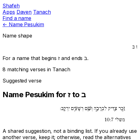
Shafeh
Apps
Daven
Tanach
Find a name
←
Name Pesukim
Name shape
ז
ב
For a name that begins
ז
and ends
ב
.
8 matching verses in Tanach
Suggested verse
Name Pesukim for ז to ב
זֵ֣כֶר צַ֖דִּיק לִבְרָכָ֑ה וְשֵׁ֖ם רְשָׁעִ֣ים יִרְקָֽב:
משלי 10:7
A shared suggestion, not a binding list. If you already use
another verse, keep it; otherwise, read the alternatives