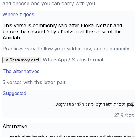
and choose one you can carry with you.
Where it goes
This verse is commonly said after
Elokai Netzor
and
before the second
Yihyu l’ratzon
at the close of the
Amidah.
Practices vary. Follow your siddur, rav, and community.
WhatsApp / Status format
↗
Share story card
The alternatives
5 verses with this letter pair
Suggested
שֶׁ֣מֶן וּ֖קְטֹרֶת יְשַׂמַּֽח־לֵ֑ב וּמֶ֥תֶק רֵ֜עֵ֗הוּ מֵֽעֲצַת־נָֽפֶשׁ:
משלי 27:9
Alternative