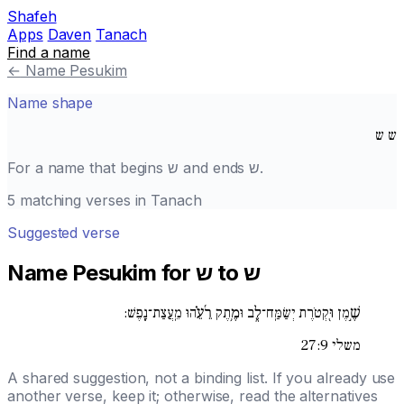
Shafeh
Apps
Daven
Tanach
Find a name
←
Name Pesukim
Name shape
ש
ש
For a name that begins
ש
and ends
ש
.
5 matching verses in Tanach
Suggested verse
Name Pesukim for ש to ש
שֶׁ֣מֶן וּ֖קְטֹרֶת יְשַׂמַּֽח־לֵ֑ב וּמֶ֥תֶק רֵ֜עֵ֗הוּ מֵֽעֲצַת־נָֽפֶשׁ:
משלי 27:9
A shared suggestion, not a binding list. If you already use
another verse, keep it; otherwise, read the alternatives