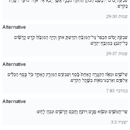
שִׁבְעַ֣ת יָמִ֗ים יִלְבָּשָׁ֧ם הַכֹּהֵ֛ן תַּחְתָּ֖יו מִבָּנָ֑יו אֲשֶׁ֥ר יָבֹ֛א אֶל־אֹ֥הֶל מוֹעֵ֖ד לְשָׁרֵ֥ת
בַּקֹּֽדֶשׁ:
שמות 29:30
Alternative
שִׁבְעַ֣ת יָמִ֗ים תְּכַפֵּר֙ עַל־הַמִּזְבֵּ֔חַ וְקִדַּשְׁתָּ֖ אֹת֑וֹ וְהָיָ֤ה הַמִּזְבֵּ֨חַ֙ קֹ֣דֶשׁ קָֽדָשִׁ֔ים
כָּל־הַנֹּגֵ֥עַ בַּמִּזְבֵּ֖חַ יִקְדָּֽשׁ:
שמות 29:37
Alternative
שְׁלשִׁ֣ים וּמֵאָ֗ה הַקְּעָרָ֤ה הָֽאַחַת֙ כֶּ֔סֶף וְשִׁבְעִ֖ים הַמִּזְרָ֣ק הָֽאֶחָ֑ד כֹּ֚ל כֶּ֣סֶף הַכֵּלִ֔ים
אַלְפַּ֥יִם וְאַרְבַּע־מֵא֖וֹת בְּשֶׁ֥קֶל הַקֹּֽדֶשׁ:
במדבר 7:85
Alternative
שַׂר־חֲמִשִּׁ֖ים וּנְשׂ֣וּא פָנִ֑ים וְיוֹעֵ֛ץ וַֽחֲכַ֥ם חֲרָשִׁ֖ים וּנְב֥וֹן לָֽחַשׁ:
ישעיה 3:3