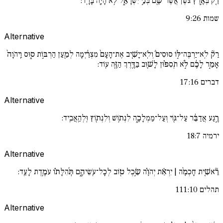
רַ֚ק בְּאֶ֣רֶץ גּ֔שֶׁן אֲשֶׁר־שָׁ֖ם בְּנֵ֣י יִשְׂרָאֵ֑ל לֹ֥א הָיָ֖ה בָּרָֽד:
שמות 9:26
Alternative
רַק֘ לֹֽא־יַרְבֶּה־לּ֣וֹ סוּסִים֒ וְלֹֽא־יָשִׁ֤יב אֶת־הָעָם֙ מִצְרַ֔יְמָה לְמַ֖עַן הַרְבּ֣וֹת ס֑וּס וַֽיהֹוָה֙
אָמַ֣ר לָכֶ֔ם לֹ֣א תֹֽסִפ֗וּן לָשׁ֛וּב בַּדֶּ֥רֶךְ הַזֶּ֖ה עֽוֹד:
דברים 17:16
Alternative
רֶ֣גַע אֲדַבֵּ֔ר עַל־גּ֖וֹי וְעַל־מַמְלָכָ֑ה לִנְת֥וֹשׁ וְלִנְת֖וֹץ וּֽלְהַֽאֲבִֽיד:
ירמיה 18:7
Alternative
רֵ֘אשִׁ֚ית חָכְמָ֨ה | יִרְאַ֬ת יְהֹוָ֗ה שֵׂ֣כֶל ט֖וֹב לְכָל־עֹֽשֵׂיהֶ֑ם תְּ֜הִלָּת֗וֹ עֹמֶ֥דֶת לָעַֽד:
תהלים 111:10
Alternative