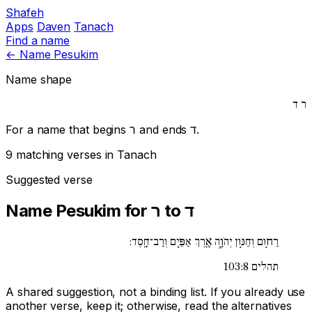
Shafeh
Apps
Daven
Tanach
Find a name
←
Name Pesukim
Name shape
ר
ד
For a name that begins
ר
and ends
ד
.
9 matching verses in Tanach
Suggested verse
Name Pesukim for ר to ד
רַח֣וּם וְחַנּ֣וּן יְהֹוָ֑ה אֶ֖רֶךְ אַפַּ֣יִם וְרַב־חָֽסֶד:
תהלים 103:8
A shared suggestion, not a binding list. If you already use
another verse, keep it; otherwise, read the alternatives