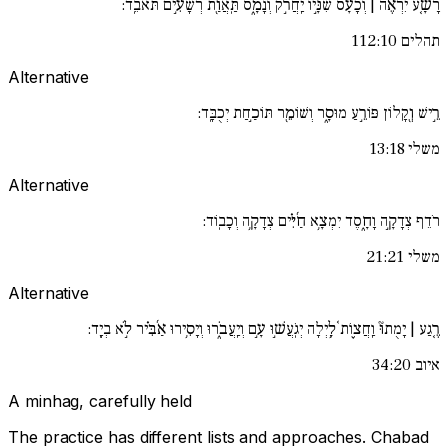
רָשָׁ֚ע יִרְאֶ֨ה | וְכָעָ֗ס שִׁנָּ֣יו יַֽחֲרֹ֣ק וְנָמָ֑ס תַּֽאֲוַ֖ת רְשָׁעִ֣ים תֹּאבֵֽד:
תהלים 112:10
Alternative
רֵ֣ישׁ וְ֖קָלוֹן פּוֹרֵ֣עַ מוּסָ֑ר וְשׁוֹמֵ֖ר תּוֹכַ֣חַת יְכֻבָּֽד:
משלי 13:18
Alternative
רֹדֵף צְדָקָ֣ה וָחָ֑סֶד יִמְצָ֥א חַ֜יִּ֗ים צְדָקָ֥ה וְכָבֽוֹד:
משלי 21:21
Alternative
רֶ֚גַע | יָמֻתוּ֘ וַֽחֲצ֪וֹת ֫לָ֥יְלָה יְגֹֽעֲשׁ֣וּ עָ֣ם וְיַֽעֲבֹ֑רוּ וְיָסִ֥ירוּ אַ֜בִּ֗יר לֹ֣א בְיָֽד:
איוב 34:20
A minhag, carefully held
The practice has different lists and approaches. Chabad