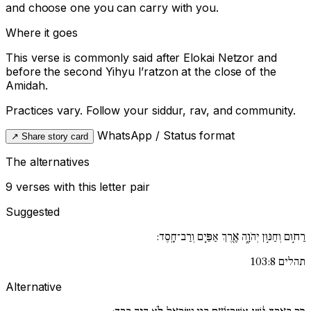
and choose one you can carry with you.
Where it goes
This verse is commonly said after
Elokai Netzor
and
before the second
Yihyu l’ratzon
at the close of the
Amidah.
Practices vary. Follow your siddur, rav, and community.
WhatsApp / Status format
↗
Share story card
The alternatives
9 verses with this letter pair
Suggested
רַח֣וּם וְחַנּ֣וּן יְהֹוָ֑ה אֶ֖רֶךְ אַפַּ֣יִם וְרַב־חָֽסֶד:
תהלים 103:8
Alternative