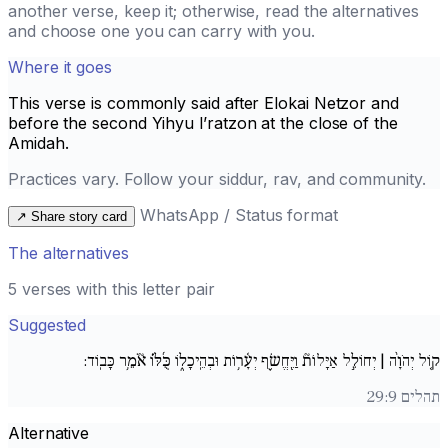
another verse, keep it; otherwise, read the alternatives
and choose one you can carry with you.
Where it goes
This verse is commonly said after
Elokai Netzor
and
before the second
Yihyu l’ratzon
at the close of the
Amidah.
Practices vary. Follow your siddur, rav, and community.
WhatsApp / Status format
↗
Share story card
The alternatives
5 verses with this letter pair
Suggested
ק֚וֹל יְהֹוָ֨ה | יְחוֹלֵ֣ל אַיָּלוֹת֘ וַיֶּֽחֱשׂ֪ף יְעָ֫ר֥וֹת וּבְהֵֽיכָל֑וֹ כֻּ֜לּ֗וֹ אֹ֘מֵ֥ר כָּבֽוֹד:
תהלים 29:9
Alternative