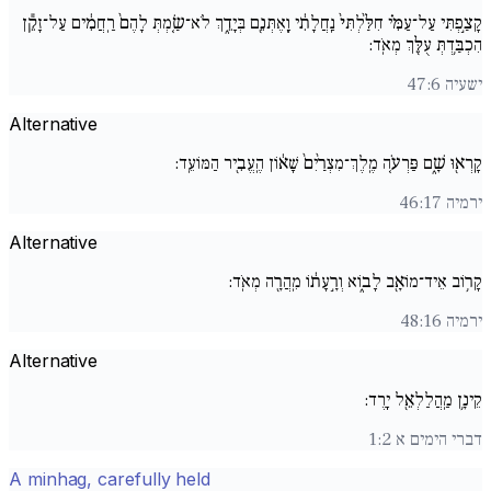
קָצַ֣פְתִּי עַל־עַמִּ֗י חִלַּ֙לְתִּי֙ נַֽחֲלָתִ֔י וָֽאֶתְּנֵ֖ם בְּיָדֵ֑ךְ לֹא־שַׂ֚מְתְּ לָהֶם֙ רַֽחֲמִ֔ים עַל־זָקֵ֕ן
הִכְבַּ֥דְתְּ עֻלֵּ֖ךְ מְאֹֽד:
ישעיה 47:6
Alternative
קָֽרְא֖וּ שָׁ֑ם פַּרְעֹ֚ה מֶֽלֶךְ־מִצְרַ֙יִם֙ שָׁא֔וֹן הֶֽעֱבִ֖יר הַמּוֹעֵֽד:
ירמיה 46:17
Alternative
קָר֥וֹב אֵיד־מוֹאָ֖ב לָב֑וֹא וְרָ֣עָת֔וֹ מִֽהֲרָ֖ה מְאֹֽד:
ירמיה 48:16
Alternative
קֵינָ֥ן מַֽהֲלַלְאֵ֖ל יָֽרֶד:
דברי הימים א 1:2
A minhag, carefully held