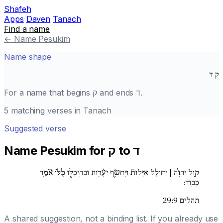
Shafeh
Apps
Daven
Tanach
Find a name
←
Name Pesukim
Name shape
ק
ד
For a name that begins
ק
and ends
ד
.
5 matching verses in Tanach
Suggested verse
Name Pesukim for ק to ד
ק֚וֹל יְהֹוָ֨ה | יְחוֹלֵ֣ל אַיָּלוֹת֘ וַיֶּֽחֱשׂ֪ף יְעָ֫ר֥וֹת וּבְהֵֽיכָל֑וֹ כֻּ֜לּ֗וֹ אֹ֘מֵ֥ר
כָּבֽוֹד:
תהלים 29:9
A shared suggestion, not a binding list. If you already use