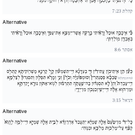
כָּל־זֹ֖ה נִסִּ֣יתִי בַֽחָכְמָ֑ה אָמַ֣רְתִּי אֶחְכָּ֔מָה וְהִ֖יא רְחוֹקָ֥ה מִמֶּֽנִּי:
קהלת 7:23
Alternative
כִּ֠י אֵֽיכָכָ֤ה אוּכַל֙ וְֽרָאִ֔יתִי בָּֽרָעָ֖ה אֲשֶׁר־יִמְצָ֣א אֶת־עַמִּ֑י וְאֵֽיכָכָ֤ה אוּכַל֙ וְֽרָאִ֔יתִי
בְּאָבְדַ֖ן מֽוֹלַדְתִּֽי:
אסתר 8:6
Alternative
כְּעַ֞ן הֵ֧ן אִֽיתֵיכ֣וֹן עֲתִידִ֗ין דִּ֣י בְעִדָּנָ֡א דִּֽי־תִשְׁמְע֡וּן קָ֣ל קַרְנָ֣א מַשְׁרֽוֹקִיתָ֣א קַתְרֹ֣ס
שַׂבְּכָ֡א פְּסַנְתֵּרִין֩ וְסוּמְפּ֨וֹנְיָ֜ה וְכֹ֣ל| זְנֵ֣י זְמָרָ֗א תִּפְּל֣וּן וְתִסְגְּדוּן֘ לְצַלְמָ֣א
(כתיב קַיתְרֹ֣ס)
דִֽי־עַבְדֵת֒ וְהֵן֙ לָ֣א תִסְגְּד֔וּן בַּהּ־שַֽׁעֲתָ֣ה תִתְרְמ֔וּן לְגֽוֹא־אַתּ֥וּן נוּרָ֖א יָֽקִדְתָּ֑א
וּמַן־ה֣וּא אֱלָ֔הּ דִּֽי־יְשֵֽׁיזְבִנְכ֖וֹן מִן־יְדָֽי:
דניאל 3:15
Alternative
כָּל־דִּ֗י מִן־טַ֙עַם֙ אֱלָ֣הּ שְׁמַיָּ֔א יִתְעֲבֵד֙ אַדְרַזְדָּ֔א לְבֵ֖ית אֱלָ֣הּ שְׁמַיָּ֑א דִּֽי־לְמָ֚ה לֶֽהֱוֵא֙
קְצַ֔ף עַל־מַלְכ֖וּת מַלְכָּ֥א וּבְנֽוֹהִי: