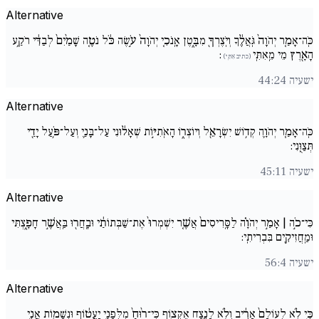
Alternative
כֹּֽה־אָמַ֚ר יְהֹוָה֙ גֹּֽאֲלֶ֔ךָ וְיֹֽצֶרְךָ֖ מִבָּ֑טֶן אָֽנֹכִ֚י יְהֹוָה֙ עֹ֣שֶׂה כֹּ֔ל נֹטֶ֚ה שָׁמַ֙יִם֙ לְבַדִּ֔י רֹקַ֥ע
הָאָ֖רֶץ מֵי מֵֽאִתִּֽי
:
(כתיב אִתִּֽי)
ישעיה 44:24
Alternative
כֹּֽה־אָמַ֧ר יְהֹוָ֛ה קְד֥וֹשׁ יִשְׂרָאֵ֖ל וְיוֹצְר֑וֹ הָאֹֽתִיּ֣וֹת שְׁאָל֔וּנִי עַל־בָּנַ֛י וְעַל־פֹּ֥עַל יָדַ֖י
תְּצַוֻּֽנִי:
ישעיה 45:11
Alternative
כִּי־כֹ֣ה | אָמַ֣ר יְהֹוָ֗ה לַסָּֽרִיסִים֙ אֲשֶׁ֚ר יִשְׁמְרוּ֙ אֶת־שַׁבְּתוֹתַ֔י וּבָֽחֲר֖וּ בַּֽאֲשֶׁ֣ר חָפָ֑צְתִּי
וּמַֽחֲזִיקִ֖ים בִּבְרִיתִֽי:
ישעיה 56:4
Alternative
כִּ֣י לֹ֚א לְעוֹלָם֙ אָרִ֔יב וְלֹ֥א לָנֶ֖צַח אֶקְּצ֑וֹף כִּי־ר֙וּחַ֙ מִלְּפָנַ֣י יַֽעֲט֔וֹף וּנְשָׁמ֖וֹת אֲנִ֥י