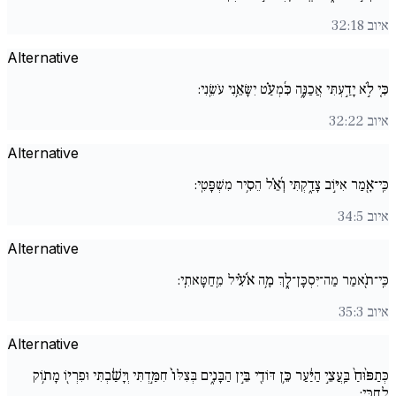
איוב 32:18
Alternative
כִּ֚י לֹ֣א יָדַ֣עְתִּי אֲכַנֶּ֑ה כִּ֜מְעַ֗ט יִשָּׂאֵ֥נִי עֹשֵֽׂנִי:
איוב 32:22
Alternative
כִּֽי־אָ֖מַר אִיּ֣וֹב צָדַ֑קְתִּי וְ֜אֵ֗ל הֵסִ֥יר מִשְׁפָּטִֽי:
איוב 34:5
Alternative
כִּֽי־תֹ֖אמַר מַה־יִּסְכָּן־לָ֑ךְ מָ֥ה אֹ֜עִ֗יל מֵֽחַטָּאתִֽי:
איוב 35:3
Alternative
כְּתַפּ֨וּחַ֙ בַּֽעֲצֵ֣י הַיַּ֔עַר כֵּ֥ן דּוֹדִ֖י בֵּ֣ין הַבָּנִ֑ים בְּצִלּוֹ֙ חִמַּ֣דְתִּי וְיָשַׁ֔בְתִּי וּפִרְי֖וֹ מָת֥וֹק
לְחִכִּֽי: