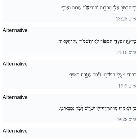
כִּֽי־תִכְתֹּ֣ב עָלַ֣י מְרֹר֑וֹת וְ֜תֽוֹרִישֵׁ֗נִי עֲו‍ֹנ֥וֹת נְעוּרָֽי:
איוב 13:26
Alternative
כִּֽי־עַ֖תָּה צְעָדַ֣י תִּסְפּ֑וֹר לֹֽא־תִ֜שְׁמ֗וֹר עַל־חַטָּאתִֽי:
איוב 14:16
Alternative
כְּבוֹדִי מֵֽעָלַ֣י הִפְשִׁ֑יט וַ֜יָּ֗סַר עֲטֶ֣רֶת רֹאשִֽׁי:
איוב 19:9
Alternative
כִּ֣י תֹֽ֖אמְרוּ מַה־נִּרְדָּף־ל֑וֹ וְשֹׁ֥רֶשׁ דָּ֜בָ֗ר נִמְצָא־בִֽי:
איוב 19:28
Alternative