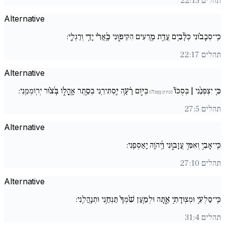
תהלים 22:15
Alternative
כִּֽי־סְבָב֗וּנִי כְּלָ֫בִ֥ים עֲדַ֣ת מְ֖רֵעִים הִקִּיפ֑וּנִי כָּֽ֜אֲרִ֗י יָדַ֥י וְרַגְלָֽי:
תהלים 22:17
Alternative
כִּ֚י יִצְפְּנֵ֨נִי | בְּסֻכּוֹ֘
בְּי֪וֹם רָ֫עָ֥ה יַ֖סְתִּירֵֽנִי בְּסֵ֣תֶר אָֽהֳל֑וֹ בְּ֜צ֗וּר יְרֽוֹמְמֵֽנִי:
(כתיב בְּסֻכֹּה֘)
תהלים 27:5
Alternative
כִּֽי־אָבִ֣י וְאִמִּ֣י עֲזָב֑וּנִי וַֽ֜יהֹוָה יַֽאַסְפֵֽנִי:
תהלים 27:10
Alternative
כִּֽי־סַלְעִ֣י וּמְצֽוּדָתִ֣י אָ֑תָּה וּלְמַ֥עַן שִׁ֜מְךָ֗ תַּנְחֵ֥נִי וּתְנַֽהֲלֵֽנִי:
תהלים 31:4