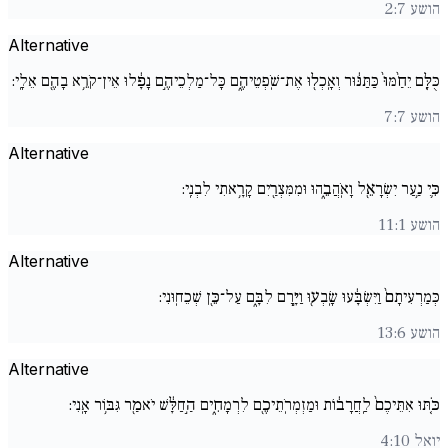
הושע 2:7
Alternative
כֻּלָּ֚ם יֵחַ֙מּוּ֙ כַּתַּנּ֔וּר וְאָֽכְל֖וּ אֶת־שֹֽׁפְטֵיהֶ֑ם כָּל־מַלְכֵיהֶ֣ם נָפָ֔לוּ אֵין־קֹרֵ֥א בָהֶ֖ם אֵלָֽי:
הושע 7:7
Alternative
כִּ֛י נַ֥עַר יִשְׂרָאֵ֖ל וָאֹֽהֲבֵ֑הוּ וּמִמִּצְרַ֖יִם קָרָ֥אתִי לִבְנִֽי:
הושע 11:1
Alternative
כְּמַרְעִיתָם֙ וַיִּשְׂבָּ֔עוּ שָֽׂבְע֖וּ וַיָּ֣רָם לִבָּ֑ם עַל־כֵּ֖ן שְׁכֵחֽוּנִי:
הושע 13:6
Alternative
כֹּ֚תּוּ אִתֵּיכֶם֙ לַֽחֲרָב֔וֹת וּמַזְמְרֹֽתֵיכֶ֖ם לִרְמָחִ֑ים הַ֣חַלָּ֔שׁ יֹאמַ֖ר גִּבּ֥וֹר אָֽנִי:
יואל 4:10