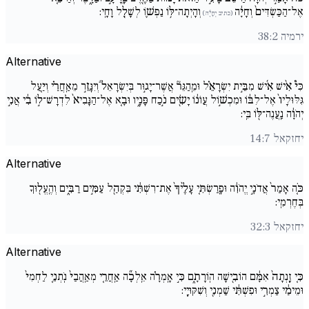
אֶל־הַכַּשְׂדִּים֙ וְחָיָ֔ה
וְהָיְתָה־לּ֥וֹ נַפְשׁ֛וֹ לְשָׁלָ֖ל וָחָֽי:
(כתיב יְחָיָ֔ה)
ירמיה 38:2
Alternative
כִּי֩ אִ֨ישׁ אִ֜ישׁ מִבֵּ֣ית יִשְׂרָאֵ֗ל וּמֵֽהַגֵּר֘ אֲשֶׁר־יָג֣וּר בְּיִשְׂרָאֵל֒ וְיִנָּזֵ֣ר מֵאַֽחֲרַ֗י וְיַ֚עַל
גִּלּוּלָיו֙ אֶל־לִבּ֔וֹ וּמִכְשׁ֣וֹל עֲו‍ֹנ֔וֹ יָשִׂ֖ים נֹ֣כַח פָּנָ֑יו וּבָ֚א אֶל־הַנָּבִיא֙ לִדְרָשׁ־ל֣וֹ בִ֔י אֲנִ֣י
יְהֹוָ֔ה נַֽעֲנֶה־לּ֖וֹ בִּֽי:
יחזקאל 14:7
Alternative
כֹּ֚ה אָמַר֙ אֲדֹנָ֣י יֱהֹוִ֔ה וּפָֽרַשְׂתִּ֚י עָלֶ֙יךָ֙ אֶת־רִשְׁתִּ֔י בִּקְהַ֖ל עַמִּ֣ים רַבִּ֑ים וְהֶֽעֱל֖וּךָ
בְּחֶרְמִֽי:
יחזקאל 32:3
Alternative
כִּ֚י זָֽנְתָה֙ אִמָּ֔ם הוֹבִ֖ישָׁה הֽוֹרָתָ֑ם כִּ֣י אָֽמְרָ֗ה אֵֽלְכָ֞ה אַֽחֲרֵ֚י מְאַֽהֲבַי֙ נֹֽתְנֵ֚י לַחְמִי֙
וּמֵימַ֔י צַמְרִ֣י וּפִשְׁתִּ֔י שַׁמְנִ֖י וְשִׁקּוּיָֽי: