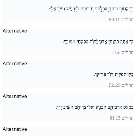
כִּֽי־קִנְאַ֣ת בֵּֽיתְךָ֣ אֲכָלָ֑תְנִי וְחֶרְפּ֥וֹת חֽ֜וֹרְפֶ֗יךָ נָֽפְל֥וּ עָלָֽי:
תהלים 69:10
Alternative
כִּֽי־אַתָּ֥ה תִקְוָתִ֑י אֲדֹנָ֥י יֱ֜הֹוִ֗ה מִבְטַחִ֥י מִנְּעוּרָֽי:
תהלים 71:5
Alternative
כָּלּ֥וּ תְפִלּ֑וֹת דָּ֜וִ֗ד בֶּן־יִשָֽׁי:
תהלים 72:20
Alternative
כִּמְעַט אֽוֹיְבֵיהֶ֣ם אַכְנִ֑יעַ וְעַל־צָֽ֜רֵיהֶ֗ם אָשִׁ֥יב יָדִֽי:
תהלים 81:15
Alternative