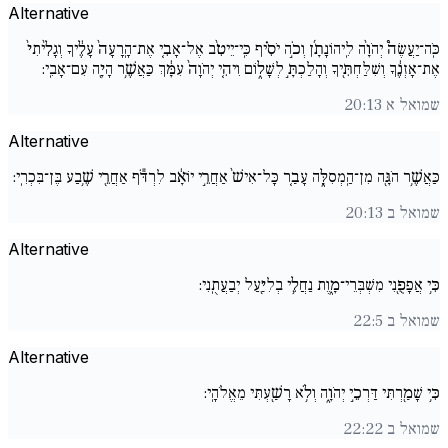
Alternative
כֹּֽה־יַעֲשֶׂה֩ יְהֹוָ֨ה לִֽיהוֹנָתָ֜ן וְכֹ֣ה יֹסִ֗יף כִּֽי־יֵיטִ֨ב אֶל־אָבִ֚י אֶת־הָֽרָעָה֙ עָלֶ֔יךָ וְגָלִ֙יתִי֙
אֶת־אָזְנֶ֔ךָ וְשִׁלַּחְתִּ֖יךָ וְהָלַכְתָּ֣ לְשָׁל֑וֹם וִיהִ֚י יְהֹוָה֙ עִמָּ֔ךְ כַּאֲשֶׁ֥ר הָיָ֖ה עִם־אָבִֽי:
שמואל א 20:13
Alternative
כַּאֲשֶׁ֥ר הֹגָּ֖ה מִן־הַֽמְסִלָּ֑ה עָבַ֚ר כָּל־אִישׁ֙ אַחֲרֵ֣י יוֹאָ֔ב לִרְדֹּ֕ף אַחֲרֵ֖י שֶׁ֥בַע בֶּן־בִּכְרִֽי:
שמואל ב 20:13
Alternative
כִּ֥י אֲפָפֻ֖נִי מִשְׁבְּרֵי־מָ֑וֶת נַחֲלֵ֥י בְלִיַּ֖עַל יְבַעֲתֻֽנִי:
שמואל ב 22:5
Alternative
כִּ֥י שָׁמַ֖רְתִּי דַּרְכֵ֣י יְהֹוָ֑ה וְלֹ֥א רָשַׁ֖עְתִּי מֵאֱלֹהָֽי:
שמואל ב 22:22