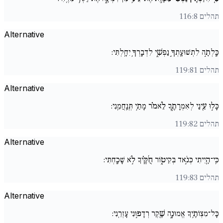
תהלים 116:8
Alternative
כָּֽלְתָ֣ה לִתְשׁוּעָֽתְךָ֣ נַפְשִׁ֑י לִדְבָֽרְךָ֥ יִחָֽלְתִּי:
תהלים 119:81
Alternative
כָּל֣וּ עֵ֖ינַי לְאִמְרָתֶ֑ךָ לֵ֜אמֹ֗ר מָתַ֥י תְּֽנַֽחֲמֵֽנִי:
תהלים 119:82
Alternative
כִּֽי־הָ֖יִיתִי כְּנֹ֣אד בְּקִיט֑וֹר חֻ֜קֶּ֗יךָ לֹ֣א שָׁכָֽחְתִּי:
תהלים 119:83
Alternative
כָּל־מִצְו‍ֹתֶ֥יךָ אֱמוּנָ֑ה שֶׁ֖קֶר רְדָפ֣וּנִי עָזְרֵֽנִי: