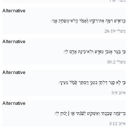
משלי 7:6
Alternative
כֵּֽן־אִ֖ישׁ רִמָּ֣ה אֶת־רֵעֵ֑הוּ וְ֜אָמַ֗ר הֲֽלֹא־מְשַׂחֵ֥ק אָֽנִי:
משלי 26:19
Alternative
כִּ֤י בַ֣עַר אָנֹכִ֣י מֵאִ֑ישׁ וְלֹֽא־בִינַ֖ת אָדָ֣ם לִֽי:
משלי 30:2
Alternative
כִּ֚י לֹ֣א סָ֖גַר דַּלְתֵ֣י בִטְנִ֑י וַיַּסְתֵּ֥ר עָ֜מָ֗ל מֵעֵינָֽי:
איוב 3:9
Alternative
כִּֽי־עַ֖תָּה שָׁכַ֣בְתִּי וְאֶשְׁק֑וֹט יָ֜שַׁ֗נְתִּי אָ֚ז | יָנ֬וּחַֽ לִֽי:
איוב 3:12