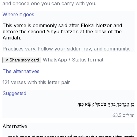
and choose one you can carry with you.
Where it goes
This verse is commonly said after
Elokai Netzor
and
before the second
Yihyu l’ratzon
at the close of the
Amidah.
Practices vary. Follow your siddur, rav, and community.
WhatsApp / Status format
↗
Share story card
The alternatives
121 verses with this letter pair
Suggested
כֵּן אֲבָֽרֶכְךָ֣ בְחַיָּ֑י בְּ֜שִׁמְךָ֗ אֶשָּׂ֥א כַפָּֽי:
תהלים 63:5
Alternative