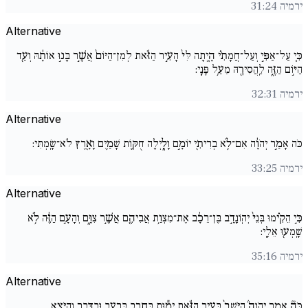
ירמיה 31:24
Alternative
כִּ֧י עַל־אַפִּ֣י וְעַל־חֲמָתִ֗י הָ֚יְתָה לִּי֙ הָעִ֣יר הַזֹּ֔את לְמִן־הַיּוֹם֙ אֲשֶׁ֣ר בָּנ֣וּ אוֹתָ֔הּ וְעַ֖ד
הַיּ֣וֹם הַזֶּ֑ה לַֽהֲסִירָ֖הּ מֵעַ֥ל פָּנָֽי:
ירמיה 32:31
Alternative
כֹּה אָמַ֣ר יְהֹוָ֔ה אִם־לֹ֥א בְרִיתִ֖י יוֹמָ֣ם וָלָ֑יְלָה חֻקּ֛וֹת שָׁמַ֥יִם וָאָ֖רֶץ לֹא־שָֽׂמְתִּי:
ירמיה 33:25
Alternative
כִּ֣י הֵקִ֗ימוּ בְּנֵי֙ יְהֽוֹנָדָ֣ב בֶּן־רֵכָ֔ב אֶת־מִצְוַ֥ת אֲבִיהֶ֖ם אֲשֶׁ֣ר צִוָּ֑ם וְהָעָ֣ם הַזֶּ֔ה לֹ֥א
שָֽׁמְע֖וּ אֵלָֽי:
ירמיה 35:16
Alternative
כֹּה֘ אָמַ֣ר יְהֹוָה֒ הַיֹּשֵׁב֙ בָּעִ֣יר הַזֹּ֔את יָמ֕וּת בַּחֶ֖רֶב בָּֽרָעָ֣ב וּבַדָּ֑בֶר וְהַיֹּצֵ֚א