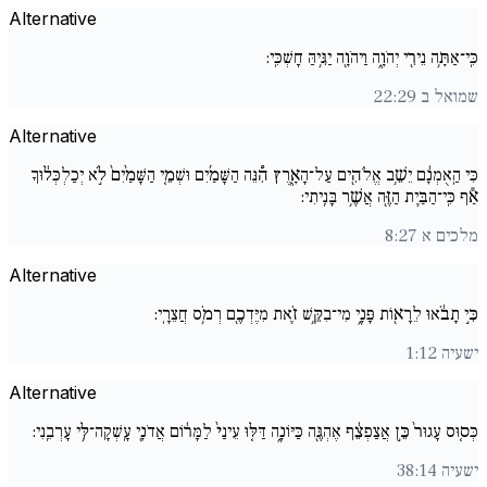
Alternative
כִּֽי־אַתָּ֥ה נֵירִ֖י יְהֹוָ֑ה וַיהֹוָ֖ה יַגִּ֥יהַּ חָשְׁכִּֽי:
שמואל ב 22:29
Alternative
כִּי הַֽאֻמְנָ֔ם יֵשֵׁ֥ב אֱלֹהִ֖ים עַל־הָאָ֑רֶץ הִ֠נֵּה הַשָּׁמַ֜יִם וּשְׁמֵ֚י הַשָּׁמַ֙יִם֙ לֹ֣א יְכַלְכְּל֔וּךָ
אַ֕ף כִּֽי־הַבַּ֥יִת הַזֶּ֖ה אֲשֶׁ֥ר בָּנִֽיתִי:
מלכים א 8:27
Alternative
כִּ֣י תָבֹ֔אוּ לֵרָא֖וֹת פָּנָ֑י מִי־בִקֵּ֥שׁ זֹ֛את מִיֶּדְכֶ֖ם רְמֹ֥ס חֲצֵרָֽי:
ישעיה 1:12
Alternative
כְּס֚וּס עָגוּר֙ כֵּ֣ן אֲצַפְצֵ֔ף אֶהְגֶּ֖ה כַּיּוֹנָ֑ה דַּלּ֚וּ עֵינַי֙ לַמָּר֔וֹם אֲדֹנָ֖י עָֽשְׁקָה־לִּ֥י עָרְבֵֽנִי:
ישעיה 38:14