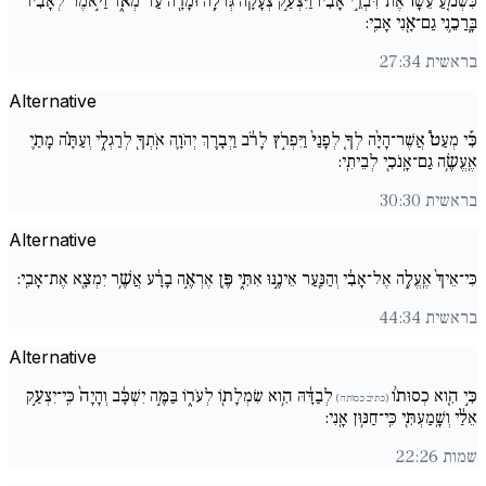
כִּשְׁמֹ֤עַ עֵשָׂו֙ אֶת־דִּבְרֵ֣י אָבִ֔יו וַיִּצְעַ֣ק צְעָקָ֔ה גְּדֹלָ֥ה וּמָרָ֖ה עַד־מְאֹ֑ד וַיֹּ֣אמֶר לְאָבִ֔יו
בָּֽרֲכֵ֥נִי גַם־אָ֖נִי אָבִֽי:
בראשית 27:34
Alternative
כִּ֡י מְעַט֩ אֲשֶׁר־הָיָ֨ה לְךָ֤ לְפָנַי֙ וַיִּפְרֹ֣ץ לָרֹ֔ב וַיְבָ֧רֶךְ יְהֹוָ֛ה אֹֽתְךָ֖ לְרַגְלִ֑י וְעַתָּ֗ה מָתַ֛י
אֶֽעֱשֶׂ֥ה גַם־אָֽנֹכִ֖י לְבֵיתִֽי:
בראשית 30:30
Alternative
כִּי־אֵיךְ֙ אֶֽעֱלֶ֣ה אֶל־אָבִ֔י וְהַנַּ֖עַר אֵינֶ֣נּוּ אִתִּ֑י פֶּ֚ן אֶרְאֶ֣ה בָרָ֔ע אֲשֶׁ֥ר יִמְצָ֖א אֶת־אָבִֽי:
בראשית 44:34
Alternative
כִּ֣י הִ֤וא כְסוּת֙וֹ
לְבַדָּ֔הּ הִ֥וא שִׂמְלָת֖וֹ לְעֹר֑וֹ בַּמֶּ֣ה יִשְׁכָּ֔ב וְהָיָה֙ כִּֽי־יִצְעַ֣ק
(כתיב כסותה)
אֵלַ֔י וְשָֽׁמַעְתִּ֖י כִּֽי־חַנּ֥וּן אָֽנִי:
שמות 22:26