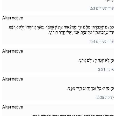
שיר השירים 2:3
Alternative
כִּמְעַט֙ שֶֽׁעָבַ֣רְתִּי מֵהֶ֔ם עַ֣ד שֶֽׁמָּצָ֔אתִי אֵ֥ת שֶׁאָֽהֲבָ֖ה נַפְשִׁ֑י אֲחַזְתִּיו֙ וְלֹ֣א אַרְפֶּ֔נּוּ
עַד־שֶׁ֤הֲבֵיאתִיו֙ אֶל־בֵּ֣ית אִמִּ֔י וְאֶל־חֶ֖דֶר הֽוֹרָתִֽי:
שיר השירים 3:4
Alternative
כִּ֣י לֹ֥א יִזְנַ֛ח לְעוֹלָ֖ם אֲדֹנָֽי:
איכה 3:31
Alternative
כִּ֣י מִ֥י יֹאכַ֛ל וּמִ֥י יָח֖וּשׁ ח֥וּץ מִמֶּֽנִּי:
קהלת 2:25
Alternative