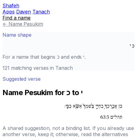
Shafeh
Apps
Daven
Tanach
Find a name
←
Name Pesukim
Name shape
כ
י
.
י
and ends
כ
For a name that begins
121 matching verses in Tanach
Suggested verse
Name Pesukim for כ to י
כֵּן אֲבָֽרֶכְךָ֣ בְחַיָּ֑י בְּ֜שִׁמְךָ֗ אֶשָּׂ֥א כַפָּֽי:
תהלים 63:5
A shared suggestion, not a binding list. If you already use
another verse, keep it; otherwise, read the alternatives