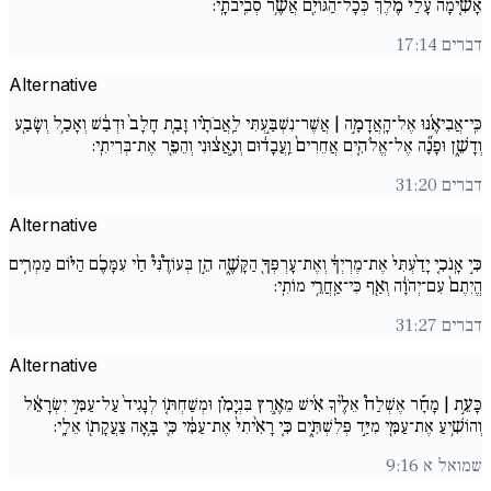
אָשִׂ֤ימָה עָלַי֙ מֶ֔לֶךְ כְּכָל־הַגּוֹיִ֖ם אֲשֶׁ֥ר סְבִֽיבֹתָֽי:
דברים 17:14
Alternative
כִּֽי־אֲבִיאֶ֜נּוּ אֶל־הָֽאֲדָמָ֣ה | אֲשֶׁר־נִשְׁבַּ֣עְתִּי לַֽאֲבֹתָ֗יו זָבַ֤ת חָלָב֙ וּדְבַ֔שׁ וְאָכַ֥ל וְשָׂבַ֖ע
וְדָשֵׁ֑ן וּפָנָ֞ה אֶל־אֱלֹהִ֤ים אֲחֵרִים֙ וַֽעֲבָד֔וּם וְנִ֣אֲצ֔וּנִי וְהֵפֵ֖ר אֶת־בְּרִיתִֽי:
דברים 31:20
Alternative
כִּ֣י אָֽנֹכִ֤י יָדַ֨עְתִּי֙ אֶת־מֶרְיְךָ֔ וְאֶת־עָרְפְּךָ֖ הַקָּשֶׁ֑ה הֵ֣ן בְּעוֹדֶ֩נִּי֩ חַ֨י עִמָּכֶ֜ם הַיּ֗וֹם מַמְרִ֤ים
הֱיִתֶם֙ עִם־יְהֹוָ֔ה וְאַ֖ף כִּי־אַֽחֲרֵ֥י מוֹתִֽי:
דברים 31:27
Alternative
כָּעֵ֣ת | מָחָ֡ר אֶשְׁלַח֩ אֵלֶ֨יךָ אִ֜ישׁ מֵאֶ֣רֶץ בִּנְיָמִ֗ן וּמְשַׁחְתּ֚וֹ לְנָגִיד֙ עַל־עַמִּ֣י יִשְׂרָאֵ֔ל
וְהוֹשִׁ֥יעַ אֶת־עַמִּ֖י מִיַּ֣ד פְּלִשְׁתִּ֑ים כִּ֚י רָאִ֙יתִי֙ אֶת־עַמִּ֔י כִּ֛י בָּ֥אָה צַעֲקָת֖וֹ אֵלָֽי:
שמואל א 9:16