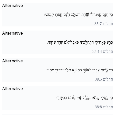
Alternative
כִּֽי־חִנָּ֣ם טָֽמְנוּ־לִ֖י שַׁ֣חַת רִשְׁתָּ֑ם חִ֜נָּ֗ם חָֽפְר֥וּ לְנַפְשִֽׁי:
תהלים 35:7
Alternative
כְּרֵ֣עַ כְּאָח־לִ֖י הִתְהַלָּ֑כְתִּי כַּֽאֲבֶל־אֵ֜֗ם קֹדֵ֥ר שַׁחֹֽתִי:
תהלים 35:14
Alternative
כִּֽי־עֲ֖ו‍ֹֽנֹתַי עָֽבְר֣וּ רֹאשִׁ֑י כְּמַשָּׂ֥א כָ֜בֵ֗ד יִכְבְּד֥וּ מִמֶּֽנִּי:
תהלים 38:5
Alternative
כִּֽי־כְ֖סָלַי מָֽלְא֣וּ נִקְלֶ֑ה וְאֵ֥ין מְ֜תֹ֗ם בִּבְשָׂרִֽי:
תהלים 38:8