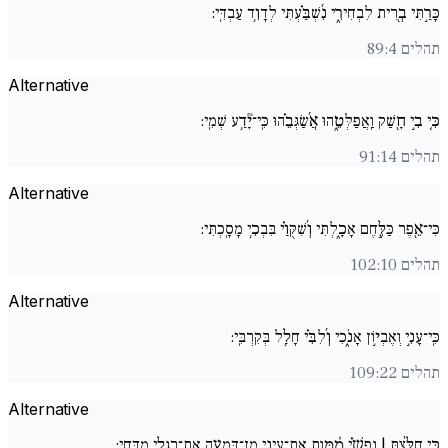
כָּרַ֣תִּי בְ֖רִית לִבְחִירִ֑י נִ֜שְׁבַּ֗עְתִּי לְדָוִ֥ד עַבְדִּֽי:
תהלים 89:4
Alternative
כִּ֚י בִ֣י חָ֖שַׁק וַֽאֲפַלְּטֵ֑הוּ אֲ֜שַׂגְּבֵ֗הוּ כִּֽי־יָ֘דַ֥ע שְׁמִֽי:
תהלים 91:14
Alternative
כִּי־אֵ֖פֶר כַּלֶּ֣חֶם אָכָ֑לְתִּי וְ֜שִׁקֻּוַ֗י בִּבְכִ֥י מָסָֽכְתִּי:
תהלים 102:10
Alternative
כִּֽי־עָנִ֣י וְאֶבְי֣וֹן אָנֹ֑כִי וְ֜לִבִּ֗י חָלַ֥ל בְּקִרְבִּֽי:
תהלים 109:22
Alternative
כִּ֚י חִלַּ֨צְתָּ | נַפְשִׁ֗י מִ֫מָּ֥וֶת אֶת־עֵינִ֥י מִן־דִּמְעָ֑ה אֶת־רַגְלִ֥י מִדֶּֽחִי: