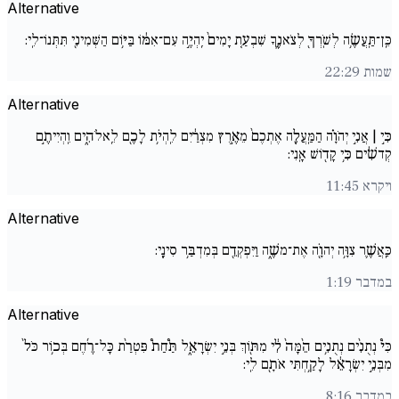
Alternative
כֵּֽן־תַּֽעֲשֶׂ֥ה לְשֹֽׁרְךָ֖ לְצֹאנֶ֑ךָ שִׁבְעַ֤ת יָמִים֙ יִֽהְיֶ֣ה עִם־אִמּ֔וֹ בַּיּ֥וֹם הַשְּׁמִינִ֖י תִּתְּנוֹ־לִֽי:
שמות 22:29
Alternative
כִּ֣י | אֲנִ֣י יְהֹוָ֗ה הַמַּֽעֲלֶ֤ה אֶתְכֶם֙ מֵאֶ֣רֶץ מִצְרַ֔יִם לִֽהְיֹ֥ת לָכֶ֖ם לֵֽאלֹהִ֑ים וִֽהְיִיתֶ֣ם
קְדשִׁ֔ים כִּ֥י קָד֖וֹשׁ אָֽנִי:
ויקרא 11:45
Alternative
כַּֽאֲשֶׁ֛ר צִוָּ֥ה יְהוָֹ֖ה אֶת־משֶׁ֑ה וַיִּפְקְדֵ֖ם בְּמִדְבַּ֥ר סִינָֽי:
במדבר 1:19
Alternative
כִּי֩ נְתֻנִ֨ים נְתֻנִ֥ים הֵ֨מָּה֙ לִ֔י מִתּ֖וֹךְ בְּנֵ֣י יִשְׂרָאֵ֑ל תַּ֩חַת֩ פִּטְרַ֨ת כָּל־רֶ֜חֶם בְּכ֥וֹר כֹּל֙
מִבְּנֵ֣י יִשְׂרָאֵ֔ל לָקַ֥חְתִּי אֹתָ֖ם לִֽי:
במדבר 8:16