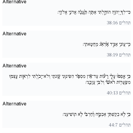
Alternative
כִּי־לְךָ֣ יְהֹוָ֣ה הוֹחָ֑לְתִּי אַתָּ֥ה תַֽ֜עֲנֶ֗ה אֲדֹנָ֥י אֱלֹהָֽי:
תהלים 38:16
Alternative
כִּֽי־עֲו‍ֹנִ֥י אַגִּ֑יד אֶ֜דְאַ֗ג מֵֽחַטָּאתִֽי:
תהלים 38:19
Alternative
כִּ֚י אָֽפְפ֨וּ עָלַ֪י רָע֡וֹת עַד־אֵ֬ין מִסְפָּ֗ר הִשִּׂיג֣וּנִי עֲ֖ו‍ֹנֹתַי וְלֹא־יָכֹ֣לְתִּי לִרְא֑וֹת עָֽצְמ֖וּ
מִשַּֽׂעֲר֥וֹת רֹ֜אשִׁ֗י וְלִבִּ֥י עֲזָבָֽנִי:
תהלים 40:13
Alternative
כִּ֚י לֹ֣א בְקַשְׁתִּ֣י אֶבְטָ֑ח וְ֜חַרְבִּ֗י לֹ֣א תֽוֹשִׁיעֵֽנִי:
תהלים 44:7