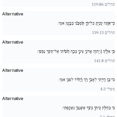
תהלים 119:86
Alternative
כִּֽי־אַ֖תָּה קָנִ֣יתָ כִלְיֹתָ֑י תְּ֜סֻכֵּ֗נִי בְּבֶ֣טֶן אִמִּֽי:
תהלים 139:13
Alternative
כִּ֚י אֵלֶ֨יךָ | יֱהֹוִ֣ה אֲדֹנָ֣י עֵינָ֑י בְּכָ֥ה חָ֜סִ֗יתִי אַל־תְּעַ֥ר נַפְשִֽׁי:
תהלים 141:8
Alternative
כִּי־בֵ֖ן הָיִ֣יתִי לְאָבִ֑י רַ֥ךְ וְ֜יָחִ֗יד לִפְנֵ֥י אִמִּֽי:
משלי 4:3
Alternative
כִּי בְּחַלּ֣וֹן בֵּיתִ֑י בְּעַ֖ד אֶשְׁנַבִּ֣י נִשְׁקָֽפְתִּי: