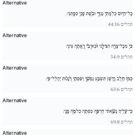
Alternative
כָּל־הַ֖יּוֹם כְּלִמָּתִ֣י נֶגְדִּ֑י וּבֹ֖שֶׁת פָּנַ֣י כִּסָּֽתְנִי:
תהלים 44:16
Alternative
כִּ֣י מִכָּל־צָרָ֣ה הִצִּילָ֑נִי וּ֜בְאֹֽיְבַ֗י רָֽאֲתָ֥ה עֵינִֽי:
תהלים 54:9
Alternative
כְּמ֚וֹ חֵ֣לֶב וָ֖דֶשֶׁן תִּשְׂבַּ֣ע נַפְשִׁ֑י וְשִׂפְתֵ֥י רְ֜נָנ֗וֹת יְהַלֶּל־פִּֽי:
תהלים 63:6
Alternative
כִּֽי־עָ֖לֶיךָ נָשָׂ֣אתִי חֶרְפָּ֑ה כִּסְּתָ֖ה כְלִמָּ֣ה פָנָֽי:
תהלים 69:8
Alternative