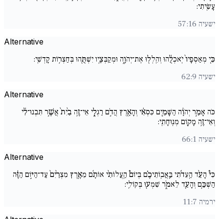
עָשִֽׂיתִי:
ישעיה 57:16
Alternative
כִּ֚י מְאַסְפָיו֙ יֹֽאכְלֻ֔הוּ וְהִֽלְל֖וּ אֶת־יְהֹוָ֑ה וּמְקַבְּצָ֥יו יִשְׁתֻּ֖הוּ בְּחַצְר֥וֹת קָדְשִֽׁי:
ישעיה 62:9
Alternative
כֹּה אָמַ֣ר יְהֹוָ֔ה הַשָּׁמַ֣יִם כִּסְאִ֔י וְהָאָ֖רֶץ הֲדֹ֣ם רַגְלָ֑י אֵי־זֶ֥ה בַ֙יִת֙ אֲשֶׁ֣ר תִּבְנוּ־לִ֔י
וְאֵי־זֶ֥ה מָק֖וֹם מְנֽוּחָתִֽי:
ישעיה 66:1
Alternative
כִּי֩ הָעֵ֨ד הַֽעִדֹ֜תִי בַּֽאֲבֽוֹתֵיכֶ֗ם בְּיוֹם֩ הַֽעֲלוֹתִ֨י אוֹתָ֜ם מֵאֶ֚רֶץ מִצְרַ֙יִם֙ עַד־הַיּ֣וֹם הַזֶּ֔ה
הַשְׁכֵּ֥ם וְהָעֵ֖ד לֵאמֹ֑ר שִׁמְע֖וּ בְּקוֹלִֽי:
ירמיה 11:7