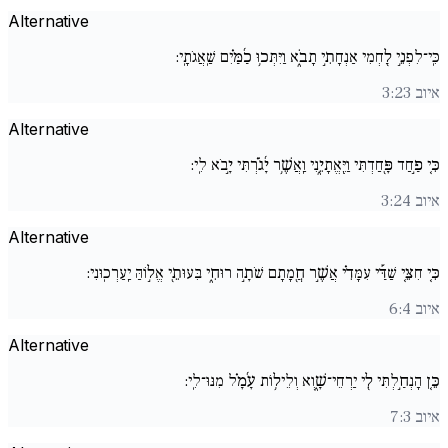
Alternative
כִּֽי־לִפְנֵ֣י לַ֖חְמִי אַנְחָתִ֣י תָבֹ֑א וַיִּתְּכ֥וּ כַ֜מַּ֗יִם שַֽׁאֲגֹתָֽי:
איוב 3:23
Alternative
כִּ֚י פַ֣חַד פָּ֖חַדְתִּי וַיֶּֽאֱתָיֵ֑נִי וַֽאֲשֶׁ֥ר יָ֜גֹ֗רְתִּי יָ֣בֹא לִֽי:
איוב 3:24
Alternative
כִּ֚י חִצֵּ֚י שַׁדַּ֡י עִמָּדִ֗י אֲשֶׁ֣ר חֲ֖מָתָם שֹׁתָ֣ה רוּחִ֑י בִּעוּתֵ֖י אֱל֣וֹהַּ יַֽעַרְכֽוּנִי:
איוב 6:4
Alternative
כֵּ֚ן הָנְחַ֣לְתִּי לִ֖י יַרְחֵי־שָׁ֑וְא וְלֵיל֥וֹת עָ֜מָ֗ל מִנּוּ־לִֽי:
איוב 7:3