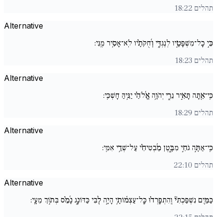
תהלים 18:22
Alternative
כִּ֣י כָל־מִשְׁפָּטָ֣יו לְנֶגְדִּ֑י וְ֜חֻקֹּתָ֗יו לֹֽא־אָסִ֥יר מֶֽנִּי:
תהלים 18:23
Alternative
כִּֽי־אַ֖תָּה תָּאִ֣יר נֵרִ֑י יְהֹוָ֥ה אֱ֜לֹהַ֗י יַגִּ֥יהַּ חָשְׁכִּֽי:
תהלים 18:29
Alternative
כִּֽי־אַתָּ֣ה גֹחִ֣י מִבָּ֑טֶן מַ֜בְטִיחִ֗י עַל־שְׁדֵ֥י אִמִּֽי:
תהלים 22:10
Alternative
כַּמַּ֥יִם נִשְׁפַּכְתִּי֘ וְֽהִתְפָּֽרְד֗וּ כָּֽל־עַצְמ֫וֹתָ֥י הָיָ֣ה לִ֖בִּי כַּדּוֹנָ֑ג נָ֜מֵ֗ס בְּת֣וֹךְ מֵעָֽי: