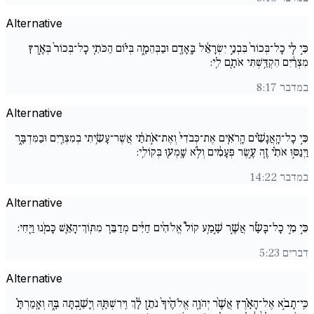
Alternative
כִּ֣י לִ֤י כָל־בְּכוֹר֙ בִּבְנֵ֣י יִשְׂרָאֵ֔ל בָּֽאָדָ֖ם וּבַבְּהֵמָ֑ה בְּי֗וֹם הַכֹּתִ֤י כָל־בְּכוֹר֙ בְּאֶ֣רֶץ
מִצְרַ֔יִם הִקְדַּ֥שְׁתִּי אֹתָ֖ם לִֽי:
במדבר 8:17
Alternative
כִּ֣י כָל־הָֽאֲנָשִׁ֗ים הָֽרֹאִ֤ים אֶת־כְּבֹדִי֙ וְאֶת־אֹ֣תֹתַ֔י אֲשֶׁר־עָשִׂ֥יתִי בְמִצְרַ֖יִם וּבַמִּדְבָּ֑ר
וַיְנַסּ֣וּ אֹתִ֗י זֶ֚ה עֶ֣שֶׂר פְּעָמִ֔ים וְלֹ֥א שָֽׁמְע֖וּ בְּקוֹלִֽי:
במדבר 14:22
Alternative
כִּ֣י מִ֣י כָל־בָּשָׂ֡ר אֲשֶׁ֣ר שָׁ֣מַ֥ע קוֹל֩ אֱלֹהִ֨ים חַיִּ֜ים מְדַבֵּ֧ר מִתּֽוֹךְ־הָאֵ֛שׁ כָּמֹ֖נוּ וַיֶּֽחִי:
דברים 5:23
Alternative
כִּֽי־תָבֹ֣א אֶל־הָאָ֗רֶץ אֲשֶׁ֨ר יְהֹוָ֤ה אֱלֹהֶ֨יךָ֙ נֹתֵ֣ן לָ֔ךְ וִֽירִשְׁתָּ֖הּ וְיָשַׁ֣בְתָּה בָּ֑הּ וְאָֽמַרְתָּ֗