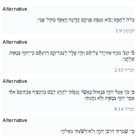
Alternative
כֻּלֹּה֙ לְחָמָ֣ס יָב֔וֹא מְגַמַּ֥ת פְּנֵיהֶ֖ם קָדִ֑ימָה וַיֶּֽאֱסֹ֥ף כַּח֖וֹל שֶֽׁבִי:
חבקוק 1:9
Alternative
כִּ֠י הִֽנְנִ֨י מֵנִ֚יף אֶת־יָדִי֙ עֲלֵיהֶ֔ם וְהָ֥יוּ שָׁלָ֖ל לְעַבְדֵיהֶ֑ם וִֽידַעְתֶּ֕ם כִּֽי־יְהֹוָ֥ה צְבָא֖וֹת
שְׁלָחָֽנִי:
זכריה 2:13
Alternative
כִּ֣י כֹ֣ה אָמַר֘ יְהֹוָ֣ה צְבָאוֹת֒ כַּֽאֲשֶׁ֨ר זָמַמְ֜תִּי לְהָרַ֣ע לָכֶ֗ם בְּהַקְצִ֚יף אֲבֹֽתֵיכֶם֙ אֹתִ֔י
אָמַ֖ר יְהֹוָ֣ה צְבָא֑וֹת וְלֹ֖א נִחָֽמְתִּי:
זכריה 8:14
Alternative
כִּֽי־ שָׁ֖מַרְתִּי דַּרְכֵ֣י יְהֹוָ֑ה וְלֹֽא־רָ֜שַׁ֗עְתִּי מֵֽאֱלֹהָֽי: