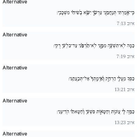
Alternative
כִּֽי־אָ֖מַרְתִּי תְּנַֽחֲמֵ֣נִי עַרְשִׂ֑י יִשָּׂ֥א בְ֜שִׂיחִ֗י מִשְׁכָּבִֽי:
איוב 7:13
Alternative
כַּמָּה לֹֽא־תִשְׁעֶ֣ה מִמֶּ֑נִּי לֹֽא־תַ֜רְפֵּ֗נִי עַד־בִּלְעִ֥י רֻקִּֽי:
איוב 7:19
Alternative
כַּפְּךָ מֵֽעָלַ֣י הַרְחַ֑ק וְ֜אֵ֥ימָֽתְךָ֗ אַל־תְּבַֽעֲתַֽנִּי:
איוב 13:21
Alternative
כַּמָּ֣ה לִ֖י עֲו‍ֹנ֣וֹת וְחַטָּא֑וֹת פִּשְׁעִ֥י וְ֜חַטָּאתִ֗י הֹֽדִיעֵֽנִי:
איוב 13:23
Alternative