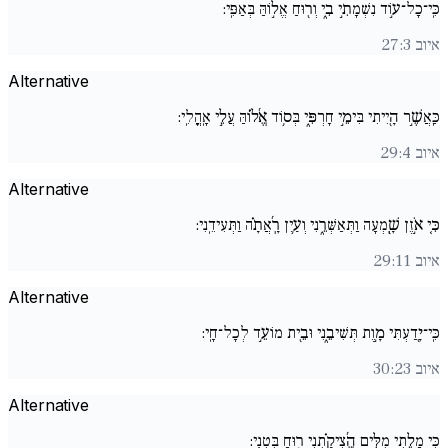
כִּֽי־כָל־ע֣וֹד נִשְׁמָתִ֣י בִ֑י וְר֖וּחַ אֱל֣וֹהַּ בְּאַפִּֽי:
איוב 27:3
Alternative
כַּֽאֲשֶׁ֣ר הָ֖יִיתִי בִּימֵ֣י חָרְפִּ֑י בְּס֥וֹד אֱ֜ל֗וֹהַּ עֲלֵ֣י אָֽהֳלִֽי:
איוב 29:4
Alternative
כִּ֚י אֹ֣זֶן שָֽׁ֖מְעָה וַתְּאַשְּׁרֵ֑נִי וְעַ֥יִן רָֽ֜אֲתָ֗ה וַתְּעִידֵֽנִי:
איוב 29:11
Alternative
כִּֽי־יָ֖דַעְתִּי מָ֣וֶת תְּשִׁיבֵ֑נִי וּבֵ֖ית מוֹעֵ֣ד לְכָל־חָֽי:
איוב 30:23
Alternative
כִּי מָלֵ֣תִי מִלִּ֑ים הֱ֜צִיקַ֗תְנִי ר֣וּחַ בִּטְנִֽי: