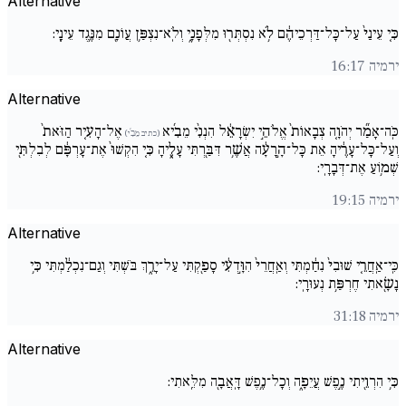
Alternative
כִּ֚י עֵינַי֙ עַל־כָּל־דַּרְכֵיהֶ֔ם לֹ֥א נִסְתְּר֖וּ מִלְּפָנָ֑י וְלֹֽא־נִצְפַּ֥ן עֲו‍ֹנָ֖ם מִנֶּ֥גֶד עֵינָֽי:
ירמיה 16:17
Alternative
כֹּֽה־אָמַ֞ר יְהֹוָ֚ה צְבָאוֹת֙ אֱלֹהֵ֣י יִשְׂרָאֵ֔ל הִנְנִ֨י מֵבִ֜יא
אֶל־הָעִ֚יר הַזֹּאת֙
(כתיב מֵבִ֜י)
וְעַל־כָּל־עָרֶ֔יהָ אֵת כָּל־הָ֣רָעָ֔ה אֲשֶׁ֥ר דִּבַּ֖רְתִּי עָלֶ֑יהָ כִּ֚י הִקְשׁוּ֙ אֶת־עָרְפָּ֔ם לְבִלְתִּ֖י
שְׁמ֥וֹעַ אֶת־דְּבָרָֽי:
ירמיה 19:15
Alternative
כִּֽי־אַֽחֲרֵ֚י שׁוּבִי֙ נִחַ֔מְתִּי וְאַֽחֲרֵי֙ הִוָּ֣דְעִ֔י סָפַ֖קְתִּי עַל־יָרֵ֑ךְ בֹּשְׁתִּי וְגַם־נִכְלַ֔מְתִּי כִּ֥י
נָשָׂ֖אתִי חֶרְפַּ֥ת נְעוּרָֽי:
ירמיה 31:18
Alternative
כִּ֥י הִרְוֵ֖יתִי נֶ֣פֶשׁ עֲיֵפָ֑ה וְכָל־נֶ֥פֶשׁ דָּֽאֲבָ֖ה מִלֵּֽאתִי: