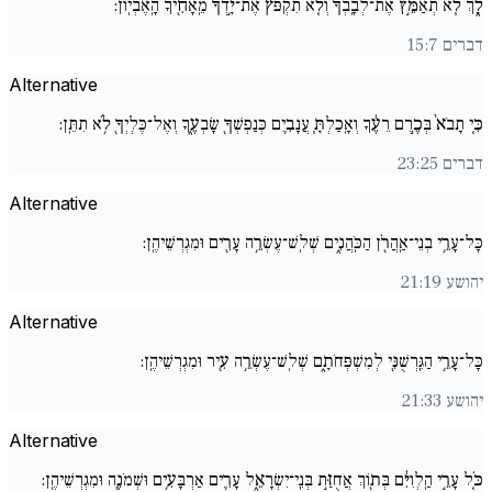
לָ֑ךְ לֹ֧א תְאַמֵּ֣ץ אֶת־לְבָֽבְךָ֗ וְלֹ֤א תִקְפֹּץ֙ אֶת־יָ֣דְךָ֔ מֵֽאָחִ֖יךָ הָֽאֶבְיֽוֹן:
דברים 15:7
Alternative
כִּ֤י תָבֹא֙ בְּכֶ֣רֶם רֵעֶ֔ךָ וְאָֽכַלְתָּ֧ עֲנָבִ֛ים כְּנַפְשְׁךָ֖ שָׂבְעֶ֑ךָ וְאֶל־כֶּלְיְךָ֖ לֹ֥א תִתֵּֽן:
דברים 23:25
Alternative
כָּל־עָרֵ֥י בְנֵי־אַֽהֲרֹ֖ן הַכֹּֽהֲנִ֑ים שְׁלֽשׁ־עֶשְׂרֵ֥ה עָרִ֖ים וּמִגְרְשֵׁיהֶֽן:
יהושע 21:19
Alternative
כָּל־עָרֵ֥י הַגֵּֽרְשֻׁנִּ֖י לְמִשְׁפְּחֹתָ֑ם שְׁלֽשׁ־עֶשְׂרֵ֥ה עִ֖יר וּמִגְרְשֵׁיהֶֽן:
יהושע 21:33
Alternative
כֹּ֚ל עָרֵ֣י הַֽלְוִיִּ֔ם בְּת֖וֹךְ אֲחֻזַּ֣ת בְּנֵֽי־יִשְׂרָאֵ֑ל עָרִ֛ים אַרְבָּעִ֥ים וּשְׁמֹנֶ֖ה וּמִגְרְשֵׁיהֶֽן: