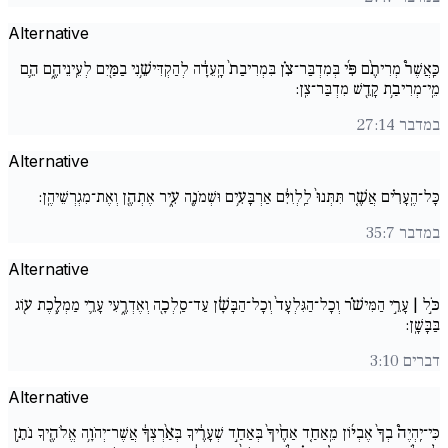
Alternative
כַּֽאֲשֶׁר֩ מְרִיתֶ֨ם פִּ֜י בְּמִדְבַּר־צִ֗ן בִּמְרִיבַת֙ הָֽעֵדָ֔ה לְהַקְדִּישֵׁ֥נִי בַמַּ֖יִם לְעֵֽינֵיהֶ֑ם הֵ֛ם
מֵֽי־מְרִיבַ֥ת קָדֵ֖שׁ מִדְבַּר־צִֽן:
במדבר 27:14
Alternative
כָּל־הֶֽעָרִ֗ים אֲשֶׁ֤ר תִּתְּנוּ֙ לַֽלְוִיִּ֔ם אַרְבָּעִ֥ים וּשְׁמֹנֶ֖ה עִ֑יר אֶתְהֶ֖ן וְאֶת־מִגְרְשֵׁיהֶֽן:
במדבר 35:7
Alternative
כֹּ֣ל | עָרֵ֣י הַמִּישֹׁ֗ר וְכָל־הַגִּלְעָד֙ וְכָל־הַבָּשָׁ֔ן עַד־סַֽלְכָ֖ה וְאֶדְרֶ֑עִי עָרֵ֛י מַמְלֶ֥כֶת ע֖וֹג
בַּבָּשָֽׁן:
דברים 3:10
Alternative
כִּי־יִֽהְיֶה֩ בְךָ֨ אֶבְי֜וֹן מֵֽאַחַ֤ד אַחֶ֨יךָ֙ בְּאַחַ֣ד שְׁעָרֶ֔יךָ בְּאַ֨רְצְךָ֔ אֲשֶׁר־יְהֹוָ֥ה אֱלֹהֶ֖יךָ נֹתֵ֣ן