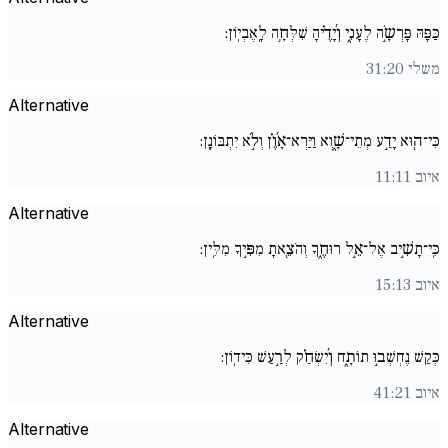
כַּפָּהּ פָּרְשָֹ֣ה לֶעָנִ֑י וְ֜יָדֶ֗יהָ שִׁלְּחָ֥ה לָֽאֶבְיֽוֹן:
משלי 31:20
Alternative
כִּי־ה֖וּא יָדַ֣ע מְתֵי־שָׁ֑וְא וַיַּרְא־אָ֜וֶ֗ן וְלֹ֣א יִתְבּוֹנָֽן:
איוב 11:11
Alternative
כִּֽי־תָשִׁ֣יב אֶל־אֵ֣ל רוּחֶ֑ךָ וְהֹצֵ֖אתָ מִפִּ֣יךָ מִלִּֽין:
איוב 15:13
Alternative
כְּקַשׁ נֶחְשְׁב֣וּ תוֹתָ֑ח וְ֜יִשְׂחַ֗ק לְרַ֣עַשׁ כִּידֽוֹן:
איוב 41:21
Alternative