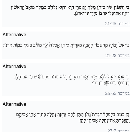
כִּ֣י חֶשְׁבּ֔וֹן עִ֗יר סִיחֹ֛ן מֶ֥לֶךְ הָֽאֱמֹרִ֖י הִ֑וא וְה֣וּא נִלְחַ֗ם בְּמֶ֤לֶךְ מוֹאָב֙ הָֽרִאשׁ֔וֹן
וַיִּקַּ֧ח אֶת־כָּל־אַרְצ֛וֹ מִיָּד֖וֹ עַד־אַרְנֹֽן:
במדבר 21:26
Alternative
כִּי־אֵשׁ֙ יָֽצְאָ֣ה מֵֽחֶשְׁבּ֔וֹן לֶֽהָבָ֖ה מִקִּרְיַ֣ת סִיחֹ֑ן אָֽכְלָה֙ עָ֣ר מוֹאָ֔ב בַּֽעֲלֵ֖י בָּמ֥וֹת אַרְנֹֽן:
במדבר 21:28
Alternative
כִּֽי־אָמַ֤ר יְהֹוָה֙ לָהֶ֔ם מ֥וֹת יָמֻ֖תוּ בַּמִּדְבָּ֑ר וְלֹֽא־נוֹתַ֤ר מֵהֶם֙ אִ֔ישׁ כִּ֚י אִם־כָּלֵ֣ב
בֶּן־יְפֻנֶּ֔ה וִֽיהוֹשֻׁ֖עַ בִּן־נֽוּן:
במדבר 26:65
Alternative
כֵּ֗ן בְּנ֣וֹת צְלָפְחָד֘ דֹּֽבְרֹת֒ נָתֹ֨ן תִּתֵּ֤ן לָהֶם֙ אֲחֻזַּ֣ת נַֽחֲלָ֔ה בְּת֖וֹךְ אֲחֵ֣י אֲבִיהֶ֑ם
וְהַֽעֲבַרְתָּ֛ אֶת־נַֽחֲלַ֥ת אֲבִיהֶ֖ן לָהֶֽן:
במדבר 27:7