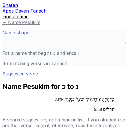
Shafeh
Apps
Daven
Tanach
Find a name
←
Name Pesukim
Name shape
כ
נ
.
נ
and ends
כ
For a name that begins
46 matching verses in Tanach
Suggested verse
Name Pesukim for כ to נ
כִּֽי־הָיִ֣יתָ עֶזְרָ֣תָה לִּ֑י וּבְצֵ֖ל כְּנָפֶ֣יךָ אֲרַנֵּֽן:
תהלים 63:8
A shared suggestion, not a binding list. If you already use
another verse, keep it; otherwise, read the alternatives