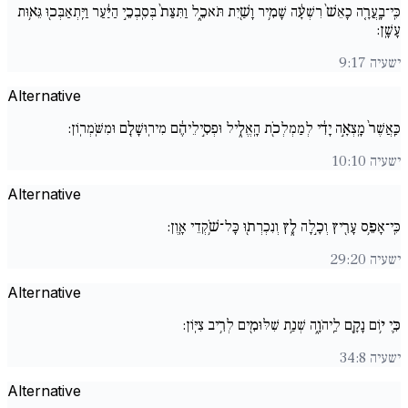
כִּֽי־בָֽעֲרָ֚ה כָאֵשׁ֙ רִשְׁעָ֔ה שָׁמִ֥יר וָשַׁ֖יִת תֹּאכֵ֑ל וַתִּצַּת֙ בְּסִֽבְכֵ֣י הַיַּ֔עַר וַיִּֽתְאַבְּכ֖וּ גֵּא֥וּת
עָשָֽׁן:
ישעיה 9:17
Alternative
כַּֽאֲשֶׁר֙ מָֽצְאָ֣ה יָדִ֔י לְמַמְלְכֹ֖ת הָֽאֱלִ֑יל וּפְסִ֣ילֵיהֶ֔ם מִירֽוּשָׁלִַ֖ם וּמִשֹּֽׁמְרֽוֹן:
ישעיה 10:10
Alternative
כִּֽי־אָפֵ֥ס עָרִ֖יץ וְכָ֣לָה לֵ֑ץ וְנִכְרְת֖וּ כָּל־שֹׁ֥קְדֵי אָֽוֶן:
ישעיה 29:20
Alternative
כִּ֛י י֥וֹם נָקָ֖ם לַֽיהֹוָ֑ה שְׁנַ֥ת שִׁלּוּמִ֖ים לְרִ֥יב צִיּֽוֹן:
ישעיה 34:8
Alternative