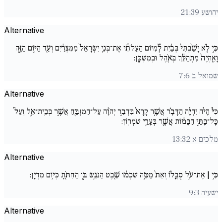
יהושע 21:39
Alternative
כִּ֣י לֹ֚א יָשַׁ֙בְתִּי֙ בְּבַ֔יִת לְ֠מִיּוֹם הַעֲלֹתִ֞י אֶת־בְּנֵ֚י יִשְׂרָאֵל֙ מִמִּצְרַ֔יִם וְעַ֖ד הַיּ֣וֹם הַזֶּ֑ה
וָאֶֽהְיֶה֙ מִתְהַלֵּ֔ךְ בְּאֹ֖הֶל וּבְמִשְׁכָּֽן:
שמואל ב 7:6
Alternative
כִּי֩ הָיֹ֨ה יִהְיֶ֜ה הַדָּבָ֗ר אֲשֶׁ֚ר קָרָא֙ בִּדְבַ֣ר יְהֹוָ֔ה עַל־הַמִּזְבֵּ֖חַ אֲשֶׁ֣ר בְּבֵֽית־אֵ֑ל וְעַל֙
כָּל־בָּתֵּ֣י הַבָּמ֔וֹת אֲשֶׁ֖ר בְּעָרֵ֥י שֹׁמְרֽוֹן:
מלכים א 13:32
Alternative
כִּ֣י | אֶת־עֹ֣ל סֻבֳּל֗וֹ וְאֵת֙ מַטֵּ֣ה שִׁכְמ֔וֹ שֵׁ֖בֶט הַנֹּגֵ֣שׂ בּ֑וֹ הַחִתֹּ֖תָ כְּי֥וֹם מִדְיָֽן:
ישעיה 9:3
Alternative