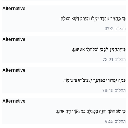
Alternative
כִּ֥י כֶֽ֖חָצִיר מְהֵרָ֣ה יִמָּ֑לוּ וּכְיֶ֥רֶק דֶּ֜֗שֶׁא יִבּוֹלֽוּן:
תהלים 37:2
Alternative
כִּֽי־יִתְחַמֵּ֥ץ לְבָבִ֑י וְ֜כִלְיוֹתַ֗י אֶשְׁתּוֹנָֽן:
תהלים 73:21
Alternative
כַּמָּ֣ה יַ֖מְרוּהוּ בַמִּדְבָּ֑ר יַֽ֜עֲצִיב֗וּהוּ בִּֽישִׁימֽוֹן:
תהלים 78:40
Alternative
כִּ֚י שִׂמַּחְתַּ֣נִי יְהֹוָ֣ה בְּפָֽעֳלֶ֑ךָ בְּמַֽעֲשֵׂ֖י יָדֶ֣יךָ אֲרַנֵּֽן:
תהלים 92:5