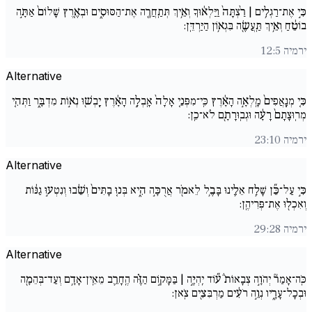
כִּ֣י אֶת־רַגְלִ֥ים | רַ֙צְתָּה֙ וַיַּלְא֔וּךָ וְאֵ֥יךְ תְּתַֽחֲרֶ֖ה אֶת־הַסּוּסִ֑ים וּבְאֶ֚רֶץ שָׁלוֹם֙ אַתָּ֣ה
בוֹטֵ֔חַ וְאֵ֥יךְ תַּֽעֲשֶׂ֖ה בִּגְא֥וֹן הַיַּרְדֵּֽן:
ירמיה 12:5
Alternative
כִּ֚י מְנָֽאֲפִים֙ מָֽלְאָ֣ה הָאָ֔רֶץ כִּֽי־מִפְּנֵ֚י אָלָה֙ אָֽבְלָ֣ה הָאָ֔רֶץ יָֽבְשׁ֖וּ נְא֣וֹת מִדְבָּ֑ר וַתְּהִ֚י
מְרֽוּצָתָם֙ רָעָ֔ה וּגְבֽוּרָתָ֖ם לֹא־כֵֽן:
ירמיה 23:10
Alternative
כִּ֣י עַל־כֵּ֞ן שָׁלַ֥ח אֵלֵ֛ינוּ בָּבֶ֥ל לֵאמֹ֖ר אֲרֻכָּ֣ה הִ֑יא בְּנ֚וּ בָתִּים֙ וְשֵׁ֔בוּ וְנִטְע֣וּ גַנּ֔וֹת
וְאִכְל֖וּ אֶת־פְּרִיהֶֽן:
ירמיה 29:28
Alternative
כֹּֽה־אָמַר֘ יְהֹוָ֣ה צְבָאוֹת֒ ע֞וֹד יִֽהְיֶ֣ה | בַּמָּק֣וֹם הַזֶּ֗ה הֶֽחָרֵ֛ב מֵאֵֽין־אָדָ֥ם וְעַד־בְּהֵמָ֖ה
וּבְכָל־עָרָ֑יו נְוֵ֣ה רֹעִ֔ים מַרְבִּצִ֖ים צֹֽאן: