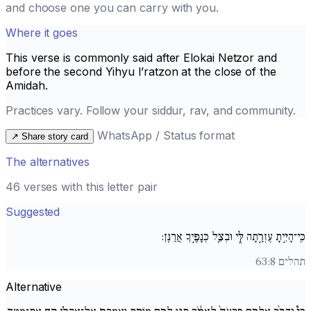
and choose one you can carry with you.
Where it goes
This verse is commonly said after
Elokai Netzor
and
before the second
Yihyu l’ratzon
at the close of the
Amidah.
Practices vary. Follow your siddur, rav, and community.
WhatsApp / Status format
↗
Share story card
The alternatives
46 verses with this letter pair
Suggested
כִּֽי־הָיִ֣יתָ עֶזְרָ֣תָה לִּ֑י וּבְצֵ֖ל כְּנָפֶ֣יךָ אֲרַנֵּֽן:
תהלים 63:8
Alternative