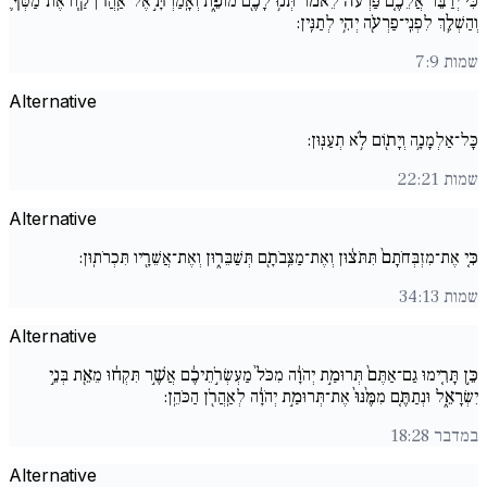
כִּי֩ יְדַבֵּ֨ר אֲלֵכֶ֤ם פַּרְעֹה֙ לֵאמֹ֔ר תְּנ֥וּ לָכֶ֖ם מוֹפֵ֑ת וְאָֽמַרְתָּ֣ אֶל־אַֽהֲרֹ֗ן קַ֧ח אֶת־מַטְּךָ֛
וְהַשְׁלֵ֥ךְ לִפְנֵֽי־פַרְעֹ֖ה יְהִ֥י לְתַנִּֽין:
שמות 7:9
Alternative
כָּל־אַלְמָנָ֥ה וְיָת֖וֹם לֹ֥א תְעַנּֽוּן:
שמות 22:21
Alternative
כִּ֤י אֶת־מִזְבְּחֹתָם֙ תִּתֹּצ֔וּן וְאֶת־מַצֵּֽבֹתָ֖ם תְּשַׁבֵּר֑וּן וְאֶת־אֲשֵׁרָ֖יו תִּכְרֹתֽוּן:
שמות 34:13
Alternative
כֵּ֣ן תָּרִ֤ימוּ גַם־אַתֶּם֙ תְּרוּמַ֣ת יְהֹוָ֔ה מִכֹּל֙ מַעְשְׂרֹ֣תֵיכֶ֔ם אֲשֶׁ֣ר תִּקְח֔וּ מֵאֵ֖ת בְּנֵ֣י
יִשְׂרָאֵ֑ל וּנְתַתֶּ֤ם מִמֶּ֨נּוּ֙ אֶת־תְּרוּמַ֣ת יְהֹוָ֔ה לְאַֽהֲרֹ֖ן הַכֹּהֵֽן:
במדבר 18:28
Alternative