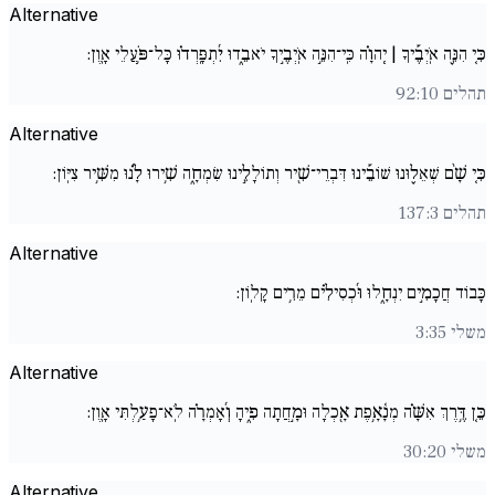
Alternative
כִּ֚י הִנֵּ֪ה אֹֽיְבֶ֡יךָ | יְֽהוָ֗ה כִּֽי־הִנֵּ֣ה אֹֽיְבֶ֣יךָ יֹאבֵ֑דוּ יִ֜תְפָּֽרְד֗וּ כָּל־פֹּ֥עֲלֵי אָֽוֶן:
תהלים 92:10
Alternative
כִּ֚י שָׁ֨ם שְׁאֵל֪וּנוּ שׁוֹבֵ֡ינוּ דִּבְרֵי־שִׁ֖יר וְתוֹלָלֵ֣ינוּ שִׂמְחָ֑ה שִׁ֥ירוּ לָ֜֗נוּ מִשִּׁ֥יר צִיּֽוֹן:
תהלים 137:3
Alternative
כָּבוֹד חֲכָמִ֣ים יִנְחָ֑לוּ וּ֜כְסִילִ֗ים מֵרִ֥ים קָלֽוֹן:
משלי 3:35
Alternative
כֵּ֤ן דֶּ֥רֶךְ אִשָּׁ֗ה מְנָ֫אָ֥פֶת אָ֖כְלָה וּמָ֣חֲתָה פִ֑יהָ וְ֜אָמְרָ֗ה לֹֽא־פָעַ֥לְתִּי אָֽוֶן:
משלי 30:20
Alternative