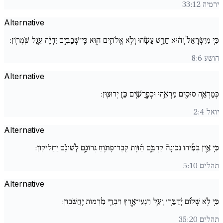
ירמיה 33:12
Alternative
כִּ֚י מִיִּשְׂרָאֵל֙ וְה֔וּא חָרָ֣שׁ עָשָׂ֔הוּ וְלֹ֥א אֱלֹהִ֖ים ה֑וּא כִּֽי־שְׁבָבִ֣ים יִֽהְיֶ֔ה עֵ֖גֶל שֹֽׁמְרֽוֹן:
הושע 8:6
Alternative
כְּמַרְאֵ֥ה סוּסִ֖ים מַרְאֵ֑הוּ וּכְפָֽרָשִׁ֖ים כֵּ֥ן יְרוּצֽוּן:
יואל 2:4
Alternative
כִּ֚י אֵ֪ין בְּפִ֡יהוּ נְכוֹנָה֘ קִרְבָּ֪ם הַ֫וּ֥וֹת קֶֽבֶר־פָּת֥וּחַ גְּרוֹנָ֑ם לְ֜שׁוֹנָ֗ם יַֽחֲלִיקֽוּן:
תהלים 5:10
Alternative
כִּ֚י לֹ֥א שָׁל֗וֹם יְ֫דַבֵּ֥רוּ וְעַ֥ל רִגְעֵי־אֶ֑רֶץ דִּבְרֵ֥י מִ֜רְמוֹת יַֽחֲשֹׁבֽוּן:
תהלים 35:20