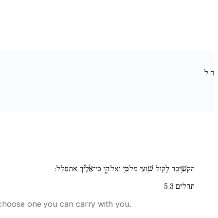
ה
ל
הַקְשִׁ֚יבָה לְ֣קוֹל שַׁ֖וְעִי מַלְכִּ֣י וֵאלֹהָ֑י כִּֽי־אֵ֜לֶ֗יךָ אֶתְפַּלָּֽל:
תהלים 5:3
nd choose one you can carry with you.