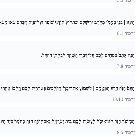
ירמיה 3:5
הָעִ֣זוּ | בְּנֵ֣י בִנְיָמִ֗ן מִקֶּ֙רֶב֙ יְר֣וּשָׁלִַ֔ם וּבִתְק֙וֹעַ֙ תִּקְע֣וּ שׁוֹפָ֔ר וְעַל־בֵּ֥ית הַכֶּ֖רֶם שְׂא֣וּ מַשְׂא
ירמיה 6:1
הִנֵּ֚ה אַתֶּם֙ בֹּֽטְחִ֣ים לָכֶ֔ם עַל־דִּבְרֵ֖י הַשָּׁ֑קֶר לְבִלְתִּ֖י הוֹעִֽיל:
ירמיה 7:8
הָעָם֩ הַזֶּ֨ה הָרַ֜ע הַמֵּֽאֲנִ֣ים | לִשְׁמ֣וֹעַ אֶת־דְּבָרַ֗י הַהֹֽלְכִים֙ בִּשְׁרִר֣וּת לִבָּ֔ם וַיֵּֽלְכ֗וּ אַֽחֲרֵי
ירמיה 13:10
הֲכַיּוֹצֵ֨ר הַזֶּ֜ה לֹֽא־אוּכַ֨ל לַֽעֲשׂ֥וֹת לָכֶ֛ם בֵּ֥ית יִשְׂרָאֵ֖ל נְאֻם־יְהֹוָ֑ה הִנֵּ֚ה כַחֹ֙מֶר֙ בְּיַ֣ד הַיּוֹצֵ
ירמיה 18:6