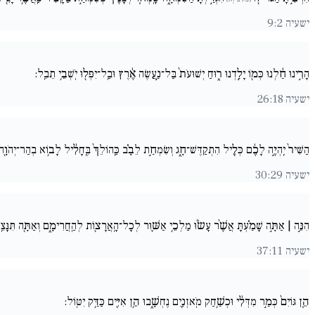
ישעיה 9:2
הָרִ֣ינוּ חַ֔לְנוּ כְּמ֖וֹ יָלַ֣דְנוּ ר֑וּחַ יְשׁוּעֹת֙ בַּל־נַ֣עֲשֶׂה אֶ֔רֶץ וּבַֽל־יִפְּל֖וּ יֹֽשְׁבֵ֥י תֵבֵֽל:
ישעיה 26:18
הַשִּׁיר֙ יִֽהְיֶ֣ה לָכֶ֔ם כְּלֵ֖יל הִתְקַדֶּשׁ־חָ֑ג וְשִׂמְחַ֣ת לֵבָ֗ב כַּֽהוֹלֵךְ֙ בֶּֽחָלִ֔יל לָב֥וֹא בְהַר־יְהֹוָ
ישעיה 30:29
הִנֵּ֣ה | אַתָּ֣ה שָׁמַ֗עְתָּ אֲשֶׁ֨ר עָשׂ֜וּ מַלְכֵ֥י אַשּׁ֛וּר לְכָל־הָֽאֲרָצ֖וֹת לְהַֽחֲרִימָ֑ם וְאַתָּ֖ה תִּנָּצֵ
ישעיה 37:11
הֵ֚ן גּוֹיִם֙ כְּמַ֣ר מִדְּלִ֔י וּכְשַׁ֥חַק מֹֽאזְנַ֖יִם נֶחְשָׁ֑בוּ הֵ֥ן אִיִּ֖ים כַּדַּ֥ק יִטּֽוֹל: