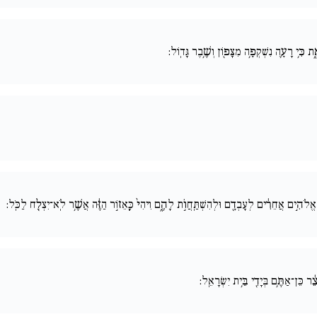
ֵ֑ת כִּ֥י רָעָ֛ה נִשְׁקְפָ֥ה מִצָּפ֖וֹן וְשֶׁ֥בֶר גָּדֽוֹל:
֙ אֱלֹהִ֣ים אֲחֵרִ֔ים לְעָבְדָ֖ם וּלְהִשְׁתַּֽחֲו‍ֹ֣ת לָהֶ֑ם וִיהִי֙ כָּֽאֵז֣וֹר הַזֶּ֔ה אֲשֶׁ֥ר לֹֽא־יִצְלַ֖ח לַכֹּֽל:
֔ר כֵּן־אַתֶּ֥ם בְּיָדִ֖י בֵּ֥ית יִשְׂרָאֵֽל: