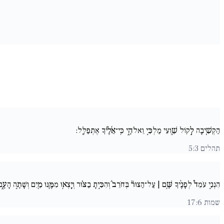
הַקְשִׁ֚יבָה לְ֣קוֹל שַׁ֖וְעִי מַלְכִּ֣י וֵאלֹהָ֑י כִּֽי־אֵ֜לֶ֗יךָ אֶתְפַּלָּֽל:
תהלים 5:3
הִנְנִ֣י עֹמֵד֩ לְפָנֶ֨יךָ שָּׁ֥ם | עַל־הַצּוּר֘ בְּחֹרֵב֒ וְהִכִּ֣יתָ בַצּ֗וּר וְיָֽצְא֥וּ מִמֶּ֛נּוּ מַ֖יִם וְשָׁתָ֣ה הָעָ֑ם 
שמות 17:6