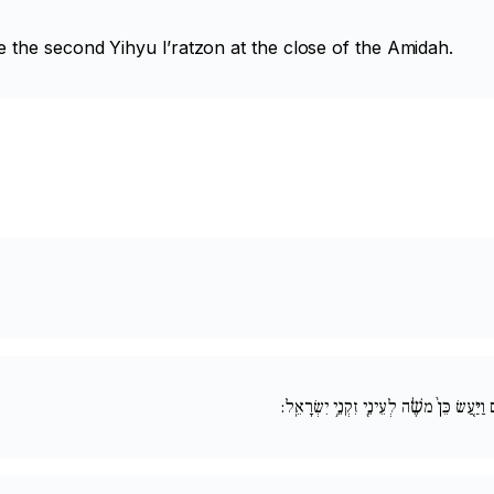
e the second
Yihyu l’ratzon
at the close of the Amidah.
וַיַּ֤עַשׂ כֵּן֙ משֶׁ֔ה לְעֵינֵ֖י זִקְנֵ֥י יִשְׂרָאֵֽל: