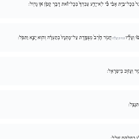
ָר֙ בְּכָל־בֵ֣ית אָבִ֔י כִּ֠י לֹֽא־יָדַ֚ע עַבְדְּךָ֙ בְּכָל־זֹ֔את דָּבָ֥ר קָטֹ֖ן א֥וֹ גָדֽוֹל:
ּ וְעָלָ֞יו
חֲג֥וֹר חֶ֙רֶב֙ מְצֻמֶּ֚דֶת עַל־מָתְנָיו֙ בְּתַעְרָ֔הּ וְה֥וּא יָצָ֖א וַתִּפֹּֽל:
(כתיב וְעָלָ֞ו)
ּר וְעָז֖וּב בְּיִשְׂרָאֵֽל:
ִנָּצֵֽל:
ילוּ בְּחַלְּקָ֥ם שָׁלָֽל: