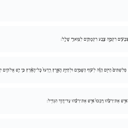
 צְבָעִ֖ים רִקְמָ֑ה צֶ֥בַע רִקְמָתַ֖יִם לְצַוְּארֵ֥י שָׁלָֽל:
ֲנֵ֚ה פְלִשְׁתִּים֙ הַיּ֣וֹם הַזֶּ֔ה לְע֥וֹף הַשָּׁמַ֖יִם וּלְחַיַּ֣ת הָאָ֑רֶץ וְיֵֽדְעוּ֙ כָּל־הָאָ֔רֶץ כִּ֛י יֵ֥שׁ אֱלֹהִ֖ים ל
וּ | אִ֣ישׁ אֶת־רֵעֵ֗הוּ וַיִּבְכּוּ֙ אִ֣ישׁ אֶת־רֵעֵ֔הוּ עַד־דָּוִ֖ד הִגְדִּֽיל: