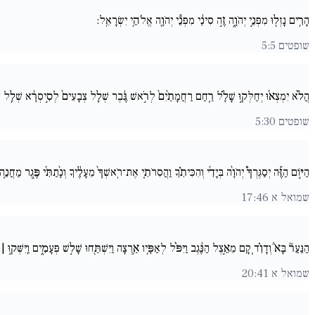
הָרִ֥ים נָזְל֖וּ מִפְּנֵ֣י יְהֹוָ֑ה זֶ֣ה סִינַ֔י מִפְּנֵ֕י יְהֹוָ֖ה אֱלֹהֵ֥י יִשְׂרָאֵֽל:
שופטים 5:5
הֲלֹ֨א יִמְצְא֜וּ יְחַלְּק֣וּ שָׁלָ֗ל רַ֚חַם רַחֲמָתַ֙יִם֙ לְרֹ֣אשׁ גֶּ֔בֶר שְׁלַ֚ל צְבָעִים֙ לְסִ֣יסְרָ֔א שְׁלַ֥ל
שופטים 5:30
הַיּ֣וֹם הַזֶּ֡ה יְסַגֶּרְךָ֩ יְהֹוָ֨ה בְּיָדִ֜י וְהִכִּיתִ֗ךָ וַהֲסִרֹתִ֚י אֶת־רֹֽאשְׁךָ֙ מֵעָלֶ֔יךָ וְנָ֨תַתִּ֜י פֶּ֣גֶר מַח
שמואל א 17:46
הַנַּעַר֘ בָּא֒ וְדָוִ֗ד ֤קָם מֵאֵ֣צֶל הַנֶּ֔גֶב וַיִּפֹּ֨ל לְאַפָּ֥יו אַ֛רְצָה וַיִּשְׁתַּ֖חוּ שָׁל֣שׁ פְּעָמִ֑ים וַֽיִּשְּׁק֣
שמואל א 20:41