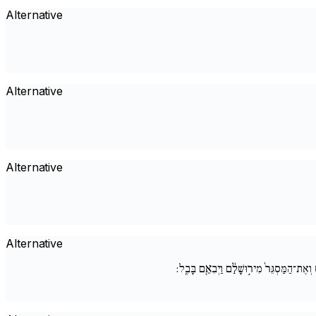
Alternative
Alternative
Alternative
Alternative
 וְאֶת־הַמַּסְגֵּר֙ מִיר֣וּשָׁלִַ֔ם וַיְבִאֵ֖ם בָּבֶֽל: