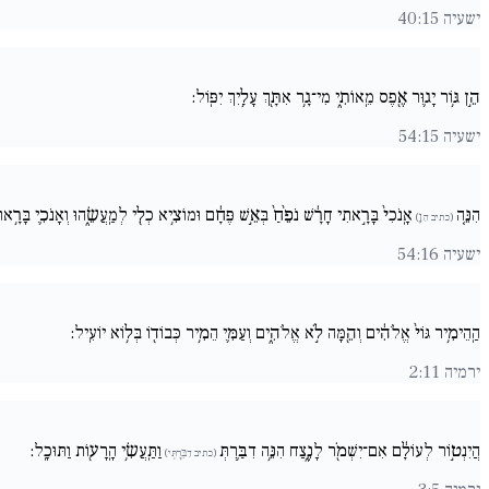
ישעיה 40:15
הֵ֣ן גּ֥וֹר יָג֛וּר אֶ֖פֶס מֵֽאוֹתִ֑י מִי־גָ֥ר אִתָּ֖ךְ עָלַ֥יִךְ יִפּֽוֹל:
ישעיה 54:15
הִנֵּ֚ה
אָֽנֹכִי֙ בָּרָ֣אתִי חָרָ֔שׁ נֹפֵ֙חַ֙ בְּאֵ֣שׁ פֶּחָ֔ם וּמוֹצִ֥יא כְלִ֖י לְמַֽעֲשֵׂ֑הוּ וְאָנֹכִ֛י בָּרָ
(כתיב הִןֵ֚)
ישעיה 54:16
הַֽהֵימִ֥יר גּוֹי֙ אֱלֹהִ֔ים וְהֵ֖מָּה לֹ֣א אֱלֹהִ֑ים וְעַמִּ֛י הֵמִ֥יר כְּבוֹד֖וֹ בְּל֥וֹא יוֹעִֽיל:
ירמיה 2:11
הֲיִנְט֣וֹר לְעוֹלָ֔ם אִם־יִשְׁמֹ֖ר לָנֶ֑צַח הִנֵּ֥ה דִבַּ֛רְתְּ
וַתַּֽעֲשִׂ֥י הָֽרָע֖וֹת וַתּוּכָֽל:
(כתיב דִבַּ֛רְתְּי)