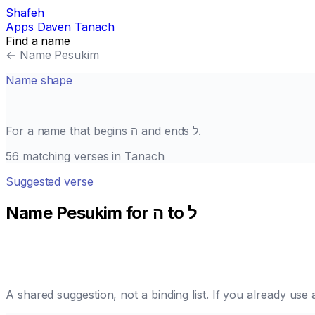
Shafeh
Apps
Daven
Tanach
Find a name
←
Name Pesukim
Name shape
.
ל
and ends
ה
For a name that begins
56 matching verses in Tanach
Suggested verse
Name Pesukim for ה to ל
A shared suggestion, not a binding list. If you already us