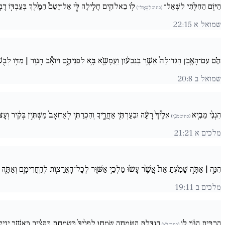
הַיּ֧וֹם הַחִלֹּ֛תִי לִשְׁאָל־
ל֥וֹ בֵאלֹהִ֖ים חָלִ֣ילָה לִּ֑י אַל־יָשֵׂם֩ הַמֶּ֨לֶךְ בְּעַבְדּ֚וֹ דָב
(כתיב לִשְׁאָול־)
שמואל א 22:15
הֵ֗ם עִם־הָאֶ֚בֶן הַגְּדוֹלָה֙ אֲשֶׁ֣ר בְּגִבְע֔וֹן וַעֲמָשָֹ֖א בָּ֣א לִפְנֵיהֶ֑ם וְיוֹאָ֞ב חָג֣וּר | מִדּ֣וֹ לְבֻשׁ֗ו
שמואל ב 20:8
הִנְנִ֨י מֵבִ֚יא
אֵלֶ֙יךָ֙ רָעָ֔ה וּבִעַרְתִּ֖י אַחֲרֶ֑יךָ וְהִכְרַתִּ֚י לְאַחְאָב֙ מַשְׁתִּ֣ין בְּקִ֔יר וְעָצ֥ו
(כתיב מֵבִ֚י)
מלכים א 21:21
הִנֵּ֣ה | אַתָּ֣ה שָׁמַ֗עְתָּ אֵת֩ אֲשֶׁ֨ר עָשֹ֜וּ מַלְכֵ֥י אַשּׁ֛וּר לְכָל־הָאֲרָצ֖וֹת לְהַֽחֲרִימָ֑ם וְאַתָּ֖ה תּ
מלכים ב 19:11
הִרְבִּ֣יתָ הַגּ֔וֹי ל֖וֹ
הִגְדַּ֣לְתָּ הַשִּׂמְחָ֑ה שָֹֽמְח֚וּ לְפָנֶ֙יךָ֙ כְּשִׂמְחַ֣ת בַּקָּצִ֔יר כַּֽאֲשֶׁ֥ר יָגִ֖
(כתיב לֹ֖א)