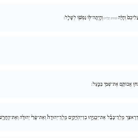
עֲלֵיכֶם֙ וְחָיָ֔ה
וְהָֽיְתָה־לּ֥וֹ נַפְשׁ֖וֹ לְשָׁלָֽל:
(כתיב יְחָיָ֔ה)
ֽכְח֧וּ אֲבוֹתָ֛ם אֶת־שְׁמִ֖י בַּבָּֽעַל:
וּכַדְרֶאצַּ֣ר מֶֽלֶךְ־בָּבֶ֡ל אֶת־יְכָנְיָ֣הוּ בֶן־יְהֽוֹיָקִ֣ים מֶֽלֶךְ־יְהוּדָה֩ וְאֶת־שָׂרֵ֨י יְהוּדָ֜ה וְאֶת־הֶֽחָרָ֚שׁ