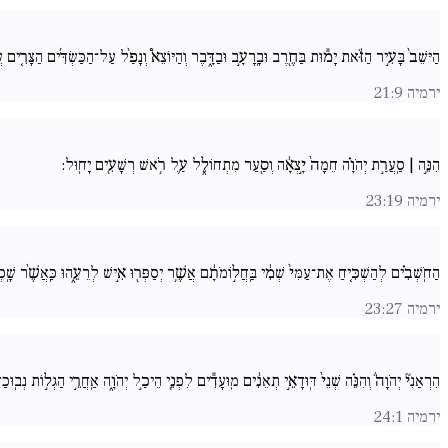
הַיּשֵׁב֙ בָּעִ֣יר הַזֹּ֔את יָמ֕וּת בַּחֶ֖רֶב וּבָֽרָעָ֣ב וּבַדָּ֑בֶר וְהַיּוֹצֵא֩ וְנָפַ֨ל עַל־הַכַּשְׂדִּ֜ים הַצָּרִ֚ים 
ירמיה 21:9
הִנֵּ֣ה | סַֽעֲרַ֣ת יְהֹוָ֗ה חֵמָה֙ יָ֣צְאָ֔ה וְסַ֖עַר מִתְחוֹלֵ֑ל עַ֛ל רֹ֥אשׁ רְשָׁעִ֖ים יָחֽוּל:
ירמיה 23:19
הַחֹֽשְׁבִ֗ים לְהַשְׁכִּ֚יחַ אֶת־עַמִּי֙ שְׁמִ֔י בַּֽחֲל֣וֹמֹתָ֔ם אֲשֶׁ֥ר יְסַפְּר֖וּ אִ֣ישׁ לְרֵעֵ֑הוּ כַּֽאֲשֶׁ֨ר שָׁ
ירמיה 23:27
הִרְאַנִי֘ יְהֹוָה֒ וְהִנֵּ֗ה שְׁנֵי֙ דּֽוּדָאֵ֣י תְאֵנִ֔ים מֽוּעָדִ֕ים לִפְנֵ֖י הֵיכַ֣ל יְהֹוָ֑ה אַֽחֲרֵ֣י הַגְל֣וֹת נְבֽ
ירמיה 24:1