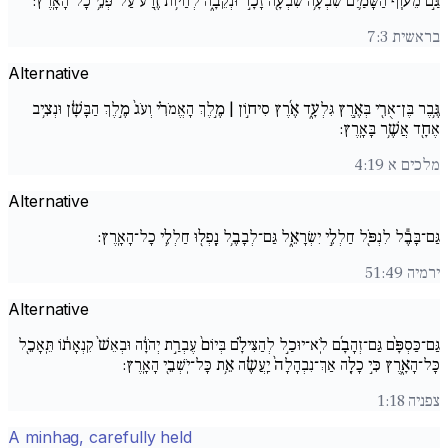
גַּ֣ם מֵע֧וֹף הַשָּׁמַ֛יִם שִׁבְעָ֥ה שִׁבְעָ֖ה זָכָ֣ר וּנְקֵבָ֑ה לְחַיּ֥וֹת זֶ֖רַע עַל־פְּנֵ֥י כָל־הָאָֽרֶץ:
בראשית 7:3
Alternative
גֶּ֥בֶר בֶּן־אֻרִ֖י בְּאֶ֣רֶץ גִּלְעָ֑ד אֶ֜רֶץ סִיח֣וֹן | מֶ֣לֶךְ הָאֱמֹרִ֗י וְעֹג֙ מֶ֣לֶךְ הַבָּשָׁ֔ן וּנְצִ֥יב
אֶחָ֖ד אֲשֶׁ֥ר בָּאָֽרֶץ:
מלכים א 4:19
Alternative
גַּם־בָּבֶ֕ל לִנְפֹּ֖ל חַלְלֵ֣י יִשְׂרָאֵ֑ל גַּם־לְבָבֶ֥ל נָֽפְל֖וּ חַלְלֵ֥י כָל־הָאָֽרֶץ:
ירמיה 51:49
Alternative
גַּם־כַּסְפָּ֨ם גַּם־זְהָבָ֜ם לֹֽא־יוּכַ֣ל לְהַצִּילָ֗ם בְּיוֹם֙ עֶבְרַ֣ת יְהֹוָ֔ה וּבְאֵשׁ֙ קִנְאָת֔וֹ תֵּֽאָכֵ֖ל
כָּל־הָאָ֑רֶץ כִּ֣י כָלָ֚ה אַךְ־נִבְהָלָה֙ יַֽעֲשֶׂ֔ה אֵ֥ת כָּל־יֹֽשְׁבֵ֖י הָאָֽרֶץ:
צפניה 1:18
A minhag, carefully held