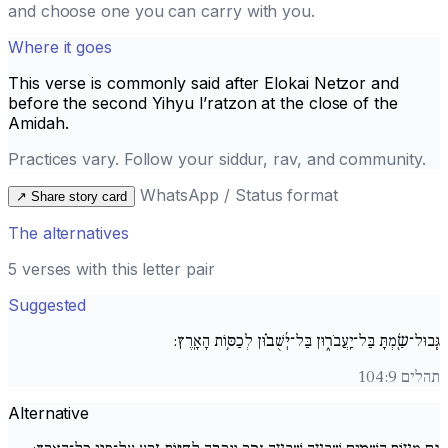
and choose one you can carry with you.
Where it goes
This verse is commonly said after
Elokai Netzor
and
before the second
Yihyu l’ratzon
at the close of the
Amidah.
Practices vary. Follow your siddur, rav, and community.
WhatsApp / Status format
↗
Share story card
The alternatives
5 verses with this letter pair
Suggested
גְּֽבוּל־שַׂ֖מְתָּ בַּל־יַֽעֲבֹר֑וּן בַּל־יְ֜שֻׁב֗וּן לְכַסּ֥וֹת הָאָֽרֶץ:
תהלים 104:9
Alternative