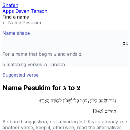
Shafeh
Apps
Daven
Tanach
Find a name
←
Name Pesukim
Name shape
ג
צ
For a name that begins
ג
and ends
צ
.
5 matching verses in Tanach
Suggested verse
Name Pesukim for ג to צ
גְּֽבוּל־שַׂ֖מְתָּ בַּל־יַֽעֲבֹר֑וּן בַּל־יְ֜שֻׁב֗וּן לְכַסּ֥וֹת הָאָֽרֶץ:
תהלים 104:9
A shared suggestion, not a binding list. If you already use
another verse, keep it; otherwise, read the alternatives