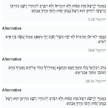
בְּאָמְרִ֚י לָֽרָשָׁע֙ מ֣וֹת תָּמ֔וּת וְלֹ֣א הִזְהַרְתּ֗וֹ וְלֹ֥א דִבַּ֛רְתָּ לְהַזְהִ֥יר רָשָׁ֛ע מִדַּרְכּ֥וֹ
הָֽרְשָׁעָ֖ה לְחַיֹּת֑וֹ ה֚וּא רָשָׁע֙ בַּֽעֲו‍ֹנ֣וֹ יָמ֔וּת וְדָמ֖וֹ מִיָּֽדְךָ֥ אֲבַקֵּֽשׁ:
יחזקאל 3:18
Alternative
בַּנֶּ֣שֶׁךְ לֹֽא־יִתֵּ֗ן וְתַרְבִּית֙ לֹ֣א יִקָּ֔ח מֵעָ֖וֶל יָשִׁ֣יב יָד֑וֹ מִשְׁפַּ֚ט אֱמֶת֙ יַֽעֲשֶׂ֔ה בֵּ֥ין אִ֖ישׁ
לְאִֽישׁ:
יחזקאל 18:8
Alternative
בְּרֹ֣ב רְכֻלָּֽתְךָ֗ מָל֧וּ תֽוֹכְךָ֛ חָמָ֖ס וַתֶּֽחֱטָ֑א וָֽאֲחַלֶּלְךָ֩ מֵהַ֨ר אֱלֹהִ֚ים וָֽאַבֶּדְךָ֙ כְּר֣וּב
הַסּוֹכֵ֔ךְ מִתּ֖וֹךְ אַבְנֵי־אֵֽשׁ:
יחזקאל 28:16
Alternative
בְּאָמְרִ֣י לָרָשָׁ֗ע רָשָׁע֙ מ֣וֹת תָּמ֔וּת וְלֹ֣א דִבַּ֔רְתָּ לְהַזְהִ֥יר רָשָׁ֖ע מִדַּרְכּ֑וֹ ה֚וּא רָשָׁע֙
בַּֽעֲו‍ֹנ֣וֹ יָמ֔וּת וְדָמ֖וֹ מִיָּדְךָ֥ אֲבַקֵּֽשׁ: