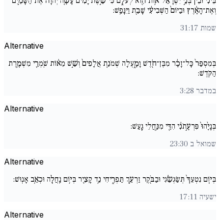
בֵּינִ֗י וּבֵין֙ בְּנֵ֣י יִשְׂרָאֵ֔ל א֥וֹת הִ֖וא לְעֹלָ֑ם כִּי־שֵׁ֣שֶׁת יָמִ֗ים עָשָׂ֤ה יְהֹוָה֙ אֶת־הַשָּׁמַ֣יִם
וְאֶת־הָאָ֔רֶץ וּבַיּוֹם֙ הַשְּׁבִיעִ֔י שָׁבַ֖ת וַיִּנָּפַֽשׁ:
שמות 31:17
Alternative
בְּמִסְפַּר֙ כָּל־זָכָ֔ר מִבֶּן־חֹ֖דֶשׁ וָמָ֑עְלָה שְׁמֹנַ֤ת אֲלָפִים֙ וְשֵׁ֣שׁ מֵא֔וֹת שֹֽׁמְרֵ֖י מִשְׁמֶ֥רֶת
הַקֹּֽדֶשׁ:
במדבר 3:28
Alternative
בְּנָיָ֙הוּ֙ פִּרְעָ֣תֹנִ֔י הִדַּ֖י מִנַּ֥חֲלֵי גָֽעַשׁ:
שמואל ב 23:30
Alternative
בְּי֚וֹם נִטְעֵךְ֙ תְּשַׂגְשֵׂ֔גִי וּבַבֹּ֖קֶר זַרְעֵ֣ךְ תַּפְרִ֑יחִי נֵ֥ד קָצִ֛יר בְּי֥וֹם נַֽחֲלָ֖ה וּכְאֵ֥ב אָנֽוּשׁ:
ישעיה 17:11
Alternative