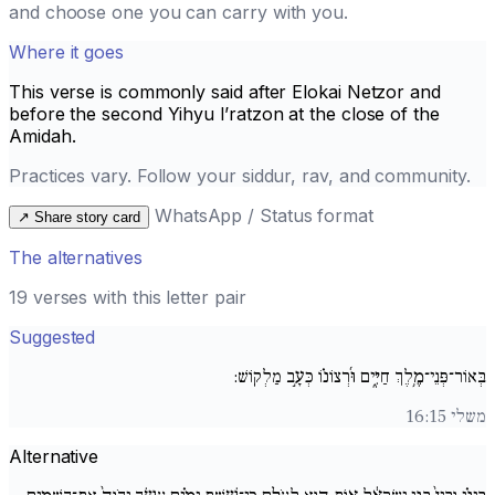
and choose one you can carry with you.
Where it goes
This verse is commonly said after
Elokai Netzor
and
before the second
Yihyu l’ratzon
at the close of the
Amidah.
Practices vary. Follow your siddur, rav, and community.
WhatsApp / Status format
↗
Share story card
The alternatives
19 verses with this letter pair
Suggested
בְּאוֹר־פְּנֵי־מֶ֥לֶךְ חַיִּ֑ים וּ֜רְצוֹנ֗וֹ כְּעָ֣ב מַלְקֽוֹשׁ:
משלי 16:15
Alternative