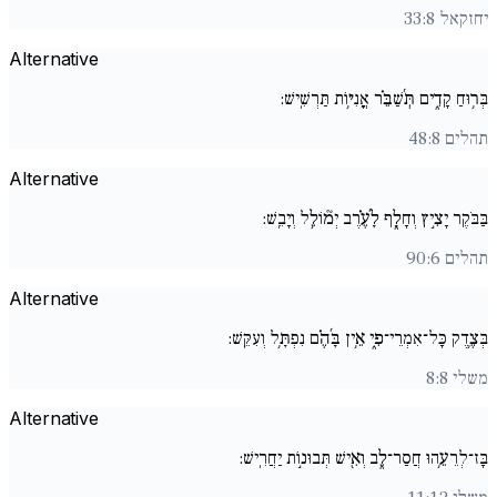
יחזקאל 33:8
Alternative
בְּר֥וּחַ קָדִ֑ים תְּ֜שַׁבֵּ֗ר אֳנִיּ֥וֹת תַּרְשִֽׁישׁ:
תהלים 48:8
Alternative
בַּבֹּקֶר יָצִ֣יץ וְחָלָ֑ף לָ֜עֶ֗רֶב יְמ֘וֹלֵ֥ל וְיָבֵֽשׁ:
תהלים 90:6
Alternative
בְּצֶ֥דֶק כָּל־אִמְרֵי־פִ֑י אֵ֥ין בָּ֜הֶ֗ם נִפְתָּ֥ל וְעִקֵּֽשׁ:
משלי 8:8
Alternative
בָּז־לְרֵעֵ֥הוּ חֲסַר־לֵ֑ב וְאִ֖ישׁ תְּבוּנ֣וֹת יַחֲרִֽישׁ: