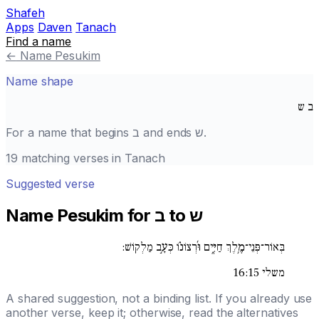
Shafeh
Apps
Daven
Tanach
Find a name
←
Name Pesukim
Name shape
ב
ש
.
ש
and ends
ב
For a name that begins
19 matching verses in Tanach
Suggested verse
Name Pesukim for ב to ש
בְּאוֹר־פְּנֵי־מֶ֥לֶךְ חַיִּ֑ים וּ֜רְצוֹנ֗וֹ כְּעָ֣ב מַלְקֽוֹשׁ:
משלי 16:15
A shared suggestion, not a binding list. If you already use
another verse, keep it; otherwise, read the alternatives