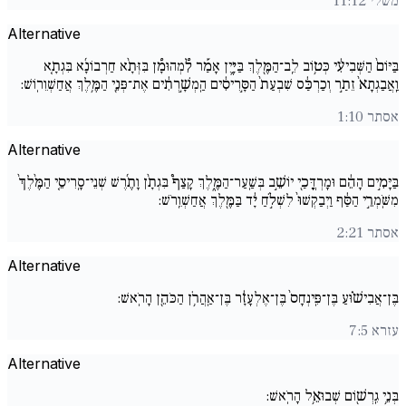
משלי 11:12
Alternative
בַּיּוֹם֙ הַשְּׁבִיעִ֔י כְּט֥וֹב לֵֽב־הַמֶּ֖לֶךְ בַּיָּ֑יִן אָמַ֡ר לִ֠מְהוּמָ֠ן בִּזְּתָ֨א חַרְבוֹנָ֜א בִּגְתָ֤א
וַֽאֲבַגְתָא֙ זֵתַ֣ר וְכַרְכַּ֔ס שִׁבְעַת֙ הַסָּ֣רִיסִ֔ים הַֽמְשָׁ֣רְתִ֔ים אֶת־פְּנֵ֖י הַמֶּ֥לֶךְ אֲחַשְׁוֵרֽוֹשׁ:
אסתר 1:10
Alternative
בַּיָּמִ֣ים הָהֵ֔ם וּמָרְדֳּכַ֖י יוֹשֵׁ֣ב בְּשַֽׁעַר־הַמֶּ֑לֶךְ קָצַף֩ בִּגְתָ֨ן וָתֶ֜רֶשׁ שְׁנֵי־סָֽרִיסֵ֤י הַמֶּ֨לֶךְ֙
מִשֹּֽׁמְרֵ֣י הַסַּ֔ף וַיְבַקְשׁוּ֙ לִשְׁלֹ֣חַ יָ֔ד בַּמֶּ֖לֶךְ אֲחַשְׁוֵֽרֹשׁ:
אסתר 2:21
Alternative
בֶּן־אֲבִישׁ֗וּעַ בֶּן־פִּֽינְחָס֙ בֶּן־אֶלְעָזָ֔ר בֶּן־אַֽהֲרֹ֥ן הַכֹּהֵ֖ן הָרֹֽאשׁ:
עזרא 7:5
Alternative
בְּנֵ֥י גֵֽרְשׁ֖וֹם שְׁבוּאֵ֥ל הָרֹֽאשׁ: