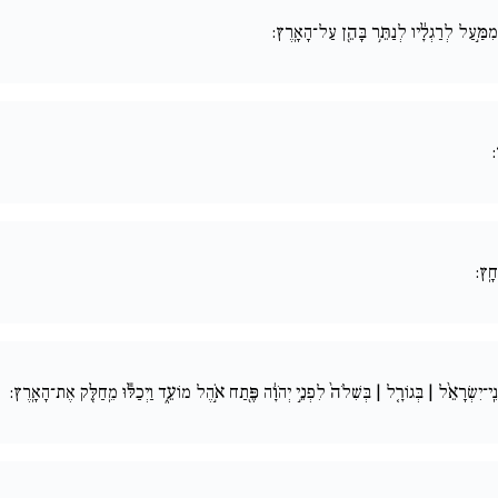
מִמַּ֣עַל לְרַגְלָ֔יו לְנַתֵּ֥ר בָּהֵ֖ן עַל־הָאָֽרֶץ:
:
חָֽץ:
נֵֽי־יִשְׂרָאֵ֨ל | בְּגוֹרָ֚ל | בְּשִׁלֹה֙ לִפְנֵ֣י יְהֹוָ֔ה פֶּ֖תַח אֹ֣הֶל מוֹעֵ֑ד וַיְכַלּ֕וּ מֵֽחַלֵּ֖ק אֶת־הָאָֽרֶץ: