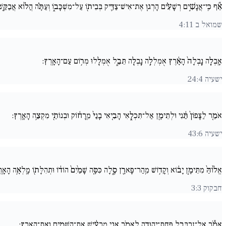
אַ֞ף כִּֽי־אֲנָשִׁ֣ים רְשָׁעִ֗ים הָרְג֧וּ אֶת־אִישׁ־צַדִּ֛יק בְּבֵית֖וֹ עַל־מִשְׁכָּב֑וֹ וְעַתָּ֗ה הֲל֨וֹא אֲבַקֵּ֚
שמואל ב 4:11
אָֽבְלָ֚ה נָֽבְלָה֙ הָאָ֔רֶץ אֻמְלְלָ֥ה נָֽבְלָ֖ה תֵּבֵ֑ל אֻמְלָ֖לוּ מְר֥וֹם עַם־הָאָֽרֶץ:
ישעיה 24:4
אֹמַ֚ר לַצָּפוֹן֙ תֵּ֔נִי וּלְתֵימָ֖ן אַל־תִּכְלָ֑אִי הָבִ֚יאִי בָנַי֙ מֵֽרָח֔וֹק וּבְנוֹתַ֖י מִקְצֵ֥ה הָאָֽרֶץ:
ישעיה 43:6
אֱל֙וֹהַּ֙ מִתֵּימָ֣ן יָב֔וֹא וְקָד֥וֹשׁ מֵֽהַר־פָּארָ֖ן סֶ֑לָה כִּסָּ֚ה שָׁמַ֙יִם֙ הוֹד֔וֹ וּתְהִלָּת֖וֹ מָֽלְאָ֥ה הָאָֽ
חבקוק 3:3
אֱמֹ֕ר אֶל־זְרֻבָּבֶ֥ל פַּֽחַת־יְהוּדָ֖ה לֵאמֹ֑ר אֲנִ֣י מַרְעִ֔ישׁ אֶת־הַשָּׁמַ֖יִם וְאֶת־הָאָֽרֶץ: