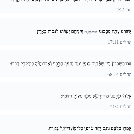
חגי 2:21
אַשֻּׁרֵנוּ עַתָּ֣ה סְבָב֑וּנוּ
עֵֽינֵיהֶ֥ם יָ֜שִׁ֗יתוּ לִנְט֥וֹת בָּאָֽרֶץ:
(כתיב סְבָב֑וּניּ)
תהלים 17:11
אִם־תִּשְׁכְּבוּן֘ בֵּ֪ין שְׁפַ֫תָּ֥יִם כַּנְפֵ֣י י֖וֹנָה נֶחְפָּ֣ה בַכֶּ֑סֶף וְ֜אֶבְרוֹתֶ֗יהָ בִּֽירַקְרַ֥ק חָרֽוּץ:
תהלים 68:14
אֱֽלֹהַ֗י פַּ֖לְּטֵנִי מִיַּד־רָשָׁ֑ע מִכַּ֖ף מְעַוֵּ֣ל וְחוֹמֵֽץ:
תהלים 71:4
אָֽמְר֣וּ בְ֖לִבָּם נִינָ֣ם יָ֑חַד שָֽׂרְפ֖וּ כָל־מֽוֹעֲדֵי־אֵ֣ל בָּאָֽרֶץ: