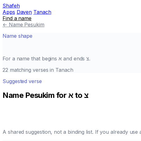
Shafeh
Apps
Daven
Tanach
Find a name
←
Name Pesukim
Name shape
.
צ
and ends
א
For a name that begins
22 matching verses in Tanach
Suggested verse
Name Pesukim for א to צ
A shared suggestion, not a binding list. If you already us