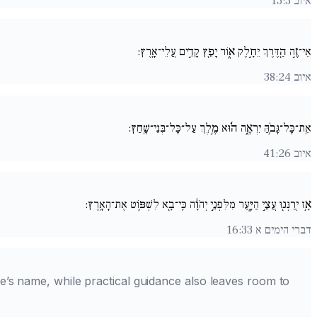
איוב 13:3
אֵי־זֶ֣ה הַ֖דֶּרֶךְ יֵחָ֣לֶק א֑וֹר יָפֵ֖ץ קָדִ֣ים עֲלֵי־אָֽרֶץ:
איוב 38:24
אֵֽת־כָּל־גָּבֹ֥הַּ יִרְאֶ֑ה ה֜֗וּא מֶ֣לֶךְ עַל־כָּל־בְּנֵי־שָֽׁחַץ:
איוב 41:26
אָ֥ז יְרַנְּנ֖וּ עֲצֵ֣י הַיָּ֑עַר מִלִּפְנֵ֣י יְהֹוָ֔ה כִּֽי־בָ֖א לִשְׁפּ֥וֹט אֶת־הָאָֽרֶץ:
דברי הימים א 16:33
e’s name, while practical guidance also leaves room to