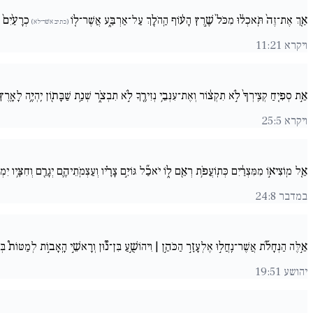
אַ֤ךְ אֶת־זֶה֙ תֹּֽאכְל֔וּ מִכֹּל֙ שֶׁ֣רֶץ הָע֔וֹף הַֽהֹלֵ֖ךְ עַל־אַרְבַּ֑ע אֲשֶׁר־ל֤וֹ
כְרָעַ֨יִם֙ 
(כתיב אשׁר־לא)
ויקרא 11:21
אֵ֣ת סְפִ֤יחַ קְצִֽירְךָ֙ לֹ֣א תִקְצ֔וֹר וְאֶת־עִנְּבֵ֥י נְזִירֶ֖ךָ לֹ֣א תִבְצֹ֑ר שְׁנַ֥ת שַׁבָּת֖וֹן יִֽהְיֶ֥ה לָאָֽרֶץ
ויקרא 25:5
אֵ֚ל מֽוֹצִיא֣וֹ מִמִּצְרַ֔יִם כְּתֽוֹעֲפֹ֥ת רְאֵ֖ם ל֑וֹ יֹאכַ֞ל גּוֹיִ֣ם צָרָ֗יו וְעַצְמֹֽתֵיהֶ֛ם יְגָרֵ֖ם וְחִצָּ֥יו יִמְ
במדבר 24:8
אֵ֣לֶּה הַנְּחָלֹ֡ת אֲשֶׁר־נִֽחֲל֣וּ אֶלְעָזָ֣ר הַכֹּהֵ֣ן | וִיהוֹשֻׁ֣עַ בִּן־נ֠֩וּן וְרָאשֵׁ֣י הָֽאָב֣וֹת לְמַטּוֹת֩ בְּ
יהושע 19:51