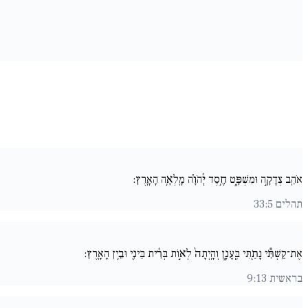
אֹהֵֽב צְדָקָ֣ה וּמִשְׁפָּ֑ט חֶ֥סֶד יְ֜הֹוָ֗ה מָֽלְאָ֥ה הָאָֽרֶץ:
תהלים 33:5
אֶת־קַשְׁתִּ֕י נָתַ֖תִּי בֶּֽעָנָ֑ן וְהָֽיְתָה֙ לְא֣וֹת בְּרִ֔ית בֵּינִ֖י וּבֵ֥ין הָאָֽרֶץ:
בראשית 9:13