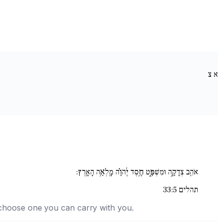
א
צ
אֹהֵֽב צְדָקָ֣ה וּמִשְׁפָּ֑ט חֶ֥סֶד יְ֜הֹוָ֗ה מָֽלְאָ֥ה הָאָֽרֶץ:
תהלים 33:5
nd choose one you can carry with you.