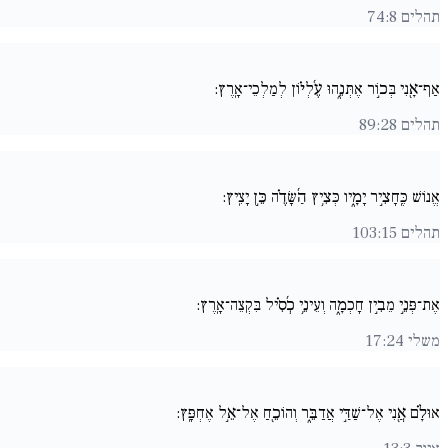
תהלים 74:8
אַף־אָ֖נִי בְּכ֣וֹר אֶתְּנֵ֑הוּ עֶ֜לְי֗וֹן לְמַלְכֵי־אָֽרֶץ:
תהלים 89:28
אֱנוֹשׁ כֶּֽחָצִ֣יר יָמָ֑יו כְּצִ֥יץ הַ֜שָּׂדֶ֗ה כֵּ֣ן יָצִֽיץ:
תהלים 103:15
אֶת־פְּנֵ֣י מֵבִ֣ין חָכְמָ֑ה וְעֵינֵ֥י כְ֜סִ֗יל בִּקְצֵה־אָֽרֶץ:
משלי 17:24
אוּלָ֗ם אֲ֖נִי אֶל־שַׁדַּ֣י אֲדַבֵּ֑ר וְהוֹכֵ֖חַ אֶל־אֵ֣ל אֶחְפָּֽץ: