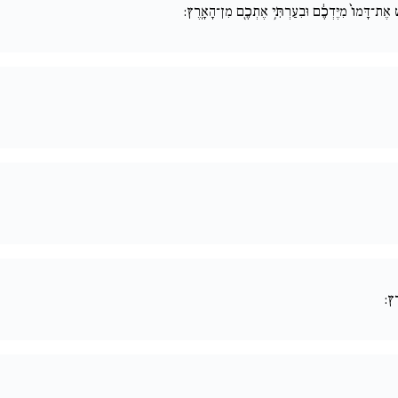
שׁ אֶת־דָּמוֹ֙ מִיֶּדְכֶ֔ם וּבִעַרְתִּ֥י אֶתְכֶ֖ם מִן־הָאָֽרֶץ:
רֶץ: